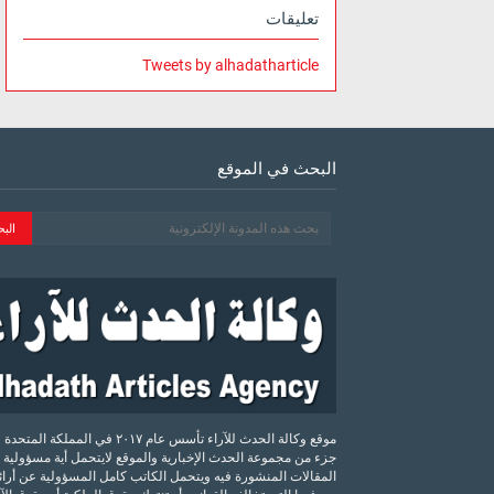
تعليقات
Tweets by alhadatharticle
البحث في الموقع
موقع وكالة الحدث للآراء تأسس عام ٢٠١٧ في المملكة الم
جزء من مجموعة الحدث الإخبارية والموقع لايتحمل أية مسؤولية 
المقالات المنشورة فيه ويتحمل الكاتب كامل المسؤولية عن أرائه
يرد فيها التي تخالف القوانين أو تنتهك حقوق الملكية أو حقوق ال