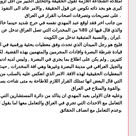
امتلاكه الشجاعة اللازمة لقول الحقيقة والتحايل الكبير من اجل تز
كبرى هو بحد ذاته نكوص عن قول الحقيقة , والامر عائد الى النفوذ
على تصريحات وتصرفات اصحاب القرار في العراق .
من جانب اخر فقد اوقع عبد المهدي نفسه في حرج شديد حينما خا
والذي قال فيها ان 80% من المخدرات التي تصل العراق ت
ايران , والنسبة المتبقية تدخل من الكويت.
فليح هو رجل الميدان الذي تحدث وفق معطيات بحثية ورقمية في ال
قيادة شرطة البصرة وافادات المجرمين والمتهمين بهذه القضية. ل
كثيرين , ولم يكن على اطلاع بما يجري في البصرة , وليس لديه 
والجيل العراقي في مدينة البصرة وغيرها وهي افة المخدرات , حيث 
المعطيات الحقيقية لهذه الافة. الامر الذي انعكس عليه بالسلب من خ
التي قال البعض انها تمتلك القرار اللازم للاطاحة به متى شاءت بس
والقوة والسلاح في العراق.
وعليه فان الاولى بعبد المهدي ان يتاكد من دائرة المستشارين التي
التعامل مع الاحداث التي تجري في العراق والتعامل معها اما بقول ا
وعدم التعامل مع انصاف الحقائق.