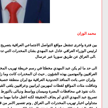
محمد الوزان
بين فترة واخرى تنشغل مواقع التواصل الاجتماعي العراقية بتصريح ا
لرئيس الوزراء العراقي عادل عبد المهدي بشان المخدرات التي تدخ
الى العراق عن طريق سوريا عبر عرسال.
الى حد ما لم يكن عبد المهدي مخطئا في رسم خريطة تهريب المخد
العراقيين والمهتمين بهذه الشؤون , حيث ان المخدرات كانت وما زا
وايران حتى باتت المنافذ الحدودية العراقية مع ايران منطقة خصبة للتهريب.
وتناقلت مئات المواقع لقطات لمهربين ايرانيين وعراقيين يلقى القب
ذات نفوذ في محافظات البصرة وميسان وواسط وديالى بالتورط بقضايا تهريب مخدرات.
تصريح عبد المهدي الذي لم يجاف الحقيقة لكنه اغفل جانبا مهما من
متداولي اخبار تهريب المخدرات الى العراق , وتم تفسير الامر من 