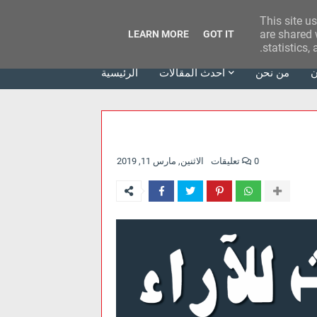
This site u
وكالة الحدث للآراء
are shared 
LEARN MORE
GOT IT
statistics,
ن
من نحن
أحدث المقالات
الرئيسية
0 تعليقات
الاثنين, مارس 11, 2019