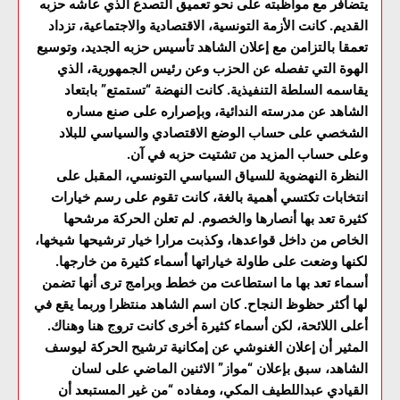
يتضافر مع مواظبته على نحو تعميق التصدع الذي عاشه حزبه
القديم. كانت الأزمة التونسية، الاقتصادية والاجتماعية، تزداد
تعمقا بالتزامن مع إعلان الشاهد تأسيس حزبه الجديد، وتوسيع
الهوة التي تفصله عن الحزب وعن رئيس الجمهورية، الذي
يقاسمه السلطة التنفيذية. كانت النهضة “تستمتع” بابتعاد
الشاهد عن مدرسته الندائية، وبإصراره على صنع مساره
الشخصي على حساب الوضع الاقتصادي والسياسي للبلاد
وعلى حساب المزيد من تشتيت حزبه في آن.
النظرة النهضوية للسياق السياسي التونسي، المقبل على
انتخابات تكتسي أهمية بالغة، كانت تقوم على رسم خيارات
كثيرة تعد بها أنصارها والخصوم. لم تعلن الحركة مرشحها
الخاص من داخل قواعدها، وكذبت مرارا خيار ترشيحها شيخها،
لكنها وضعت على طاولة خياراتها أسماء كثيرة من خارجها.
أسماء تعد بها ما استطاعت من خطط وبرامج ترى أنها تضمن
لها أكثر حظوظ النجاح. كان اسم الشاهد منتظرا وربما يقع في
أعلى اللائحة، لكن أسماء كثيرة أخرى كانت تروج هنا وهناك.
المثير أن إعلان الغنوشي عن إمكانية ترشيح الحركة ليوسف
الشاهد، سبق بإعلان “مواز” الاثنين الماضي على لسان
القيادي عبداللطيف المكي، ومفاده “من غير المستبعد أن