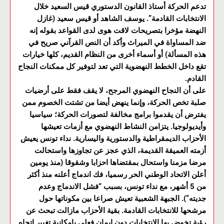
تدعم الحركة أستاذ القانون الدستوري قيس السعيد خلال
الانتخابات القادمة”. يوسف الشاهد أو قيس سعيد (غازل
النهضة مؤخرا بتصريحات لاقت هوى لدى القواعد بقوله إنه
ضد المساواة في الميراث وأكد أن النص القرآني صريح في
هذه المسألة) أو أسماء أخرى من النظام القديم، كلها خيارات
تقع داخل الخطط النهضوية التي تعد لتوفير كل ممكنات النجاح
القادم.
على أن النجاح النهضوي المرجح، لا يقف فقط على أرضيات
صلبة تخص الحركة، وإنما ينهض أيضا من تشتت الخصوم ممن
يفترض أن يقدموا برامج مخالفة لتصورات الحركة؛ سياسيا
وأيديولوجيا. يتزامن النشاط النهضوي مع أزمات تعيشها
الأحزاب الديمقراطية والدستورية واليسارية. نداء تونس يعيش
أزمته العميقة القديمة، الذي عجز عن تجاوزها واستحالت
مرضا مزمنا واستحال بمقتضاها احزابا وشقوقا (منذ يومين
أعلن الاتحاد الوطني الحر رسميا، فك اندماج أعلنه منذ أكثر
من 5 أشهر، مع نداء تونس، بسبب “فشل الاندماج وعدم
جديته”). الجبهة الشعبية تعيش صراعا بين مكوناتها حول
مرشحها للانتخابات القادمة. بقية الأحزاب مازالت تبحث عن
رؤية تخوض بها الانتخابات دون إيمان فعلي بإمكانية تغيير اتجاه