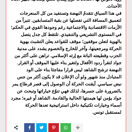
الأحداث.
في هذا السياق تتقدمُ النهضة وتستفيد من كل المنعرجات
لتعميق المسافة التي تفصلها عن بقية المتسابقين. تتبرأ من
الأزمات الاقتصادية والاجتماعية رغم وجودها القوي في الحكم؛
في المستوى التشريعي والتنفيذي. تلتقط كل جدل يتصل
بالهوية لتعلن موقفين؛ موقف للقواعد يعلن التشبث بهوية
الحركة ومرجعيتها، وآخر للخارج والخصوم يشدد على مدنية
الحزب وقطيعته الباتة مع إرثه الإسلامي. تراهن على أكثر من
جواد لتقرأ ردود الأفعال ولتغير بناء عليها الموقف أو القرار.
النهضة ترشح الشاهد ليس قرارا مفاجئا بناء على الود
المتبادل منذ شهور ولو أن الإعلان قد لا يكون أكثر من جس
نبض سياسي. أيقنت الحركة أن الوصول إلى قصر قرطاج يمر
بالضرورة على جسرها، لذلك فهي تنوّع خياراتها وتبحث عن
جواد يؤمن لها هيمنتها الحالية والقادمة. الشاهد أو غيره؛ مجرد
أسماء وخيارات تكتيكية داخل استراتيجية تعدها الحركة
لمستقبل تونس.