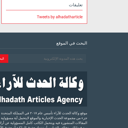
تعليقات
Tweets by alhadatharticle
البحث في الموقع
موقع وكالة الحدث للآراء تأسس عام ٢٠١٧ في المملكة الم
جزء من مجموعة الحدث الإخبارية والموقع لايتحمل أية مسؤولية 
المقالات المنشورة فيه ويتحمل الكاتب كامل المسؤولية عن أرائه
يرد فيها التي تخالف القوانين أو تنتهك حقوق الملكية أو حقوق ال