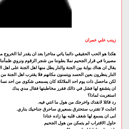
زينب علي عمران
هكذا هو الحب الحقيقي دائما ياتي متاخرا بعد ان يقدر لنا الخروج من
مصيرنا في قرار الجحيم نملا بطوننا من شجر الزقوم ونروي ظمأنن
يقال ان هناك بوابة بين الجنة والنار يطل منها اهل الجنة على اهل 
النار ينظرون بعين الحسد ويتمنون مكانهم فلا يقترب اهل الجنة من ا
لكن ماحصل ذات يوم احد الملائكة كان يسمعى شكوى من احد نساء اه
ان يتشفع لها فشل في ذالك فقرر مخاطبتها فقال مدي يدك
استغربت لماذا؟
رد قائلا لانقذك واخرجك من هول ما انتي فيه.
اجابت لا تقترب ستحترق بسعيري ساحرق جناحيك بناري.
ابى ان يسمع لها شغف قلبه بها زاده عنادا
حاول الاقتراب لم يتمكن من هول الجحيم