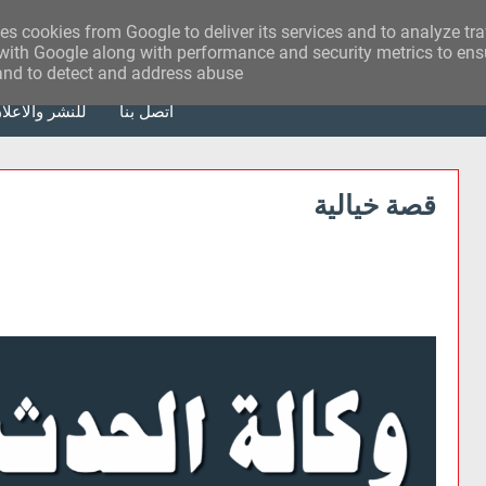
ses cookies from Google to deliver its services and to analyze tr
with Google along with performance and security metrics to ensu
 and to detect and address abuse.
أتصل بنا
للنشر والاعلا
قصة خيالية