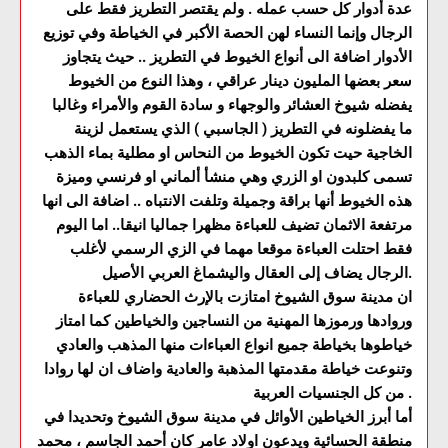
عدة أدوار كل حسب عمله . ولم يقتصر التطريز فقط على
الرجال وإنما النساء لهن الحصة الأكبر في الخياطة وفي توزيع
الأدوار اضافة الى أنواع الخيوط في التطريز .. حيث يتجاوز
سعر بعضها المليون دينار عراقي ، وهذا النوع من الخيوط
يفضله شيوخ العشائر والوجهاء و سادة القوم والأمراء وغالبا
ما يفضلونه في التطريز ( الجاسبي ) الذي يستعمل لزينة
الخاجية حيت تكون الخيوط من النحاس او مطلية بماء الذهب
تسمى كلبدون او الزري وهي منشأ ألماني او فرنسي وميزة
هذه الخيوط أنها براقة وجميلة وتلفت الانتباه .. اضافة الى انها
مرتفعة الاثمان تضيف للعباءة مظهرا جماليا انيقا.. اما اليوم
فقط احتلت العباءة موقعا مهما في الزي الرسمي لأغلب
الرجال يضاف إلى العقال واليشماغ العربي الأصيل.
ان مدينة سوق الشيوخ امتازت بالإرث الحضاري للعباءة
وروادها ورموزها المهنية من النساجين والخياطين كما امتاز
خياطوها بخياطة جميع انواع العباءات منها المذهب والعادي
وتنوعت خياطة مقدمتها المذهبة والعادية واضاف ان لها روادا
من كل الجنسيات العربية .
أما أبرز الخياطين الأوائل في مدينة سوق الشيوخ وتحديدا في
منطقة الحسائية ويدعون اولاد عامر كان أحمد الجاسم ، محمد