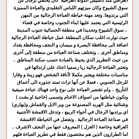
العراقي منذ تأسيس الدولة العراقية كان يحتفي برجال من
سوق الشيوخ وكان ميزتهم اللباس التقليدي والعباءة المميزة
التي يرتدوها. وتعد مهنة خياطة العباءة الرجالية من المهن
الرئيسية التي يعتمد عليها ابناء الجنوب وخاصة في قضاء
سوق الشيوخ وتحديدا في منطقة الحسائية جنوب المدينة ،
حيث توارث اغلب سكان المنطقة عمل خياطة العباءة الرجالية
اضافة الى محافظة البصرة و ميسان و النجف ومحافظة بغداد
ومناطق أخرى .. وتختلف صناعة العباءة من منطقة إلى أخرى
من حيث التطريز الذي يحيط بالعبادة حسب سكنة المناطق ..
وتعتبر العباءة الرجالية زيا رسميا اعتاد على ارتدائها في
مناسبات مختلفة ويعتبر مكملا لأناقة الشخص فهو زينة و وقارا
للرجل الجنوبي ، فضلا عن أنها تراث تمتد جذوره الى أعماق
التأريخ .. ولم تقتصر العباءة على نوع واحد فهناك عباءة صيفية
وتكون خياطتها من اصواف الاغنام وتسمى (خاجية او بشت )
وشتائية مثل الهربد المصنوعة من وبر الابل والقماش و(بهاري)
اي يرتديها الرجال في أجواء الربيع ، وتدخل الاقمشة الأجنبية
في صناعة العباءة الرجالية . وتفضل في الخياطة الاقمشة
العراقية وخاصة ( الغزل ) المعروف عنها من النجف الاشرف ..
اما الطرازون الذين هم مختصون فقط في تطريز العباءة فلهم