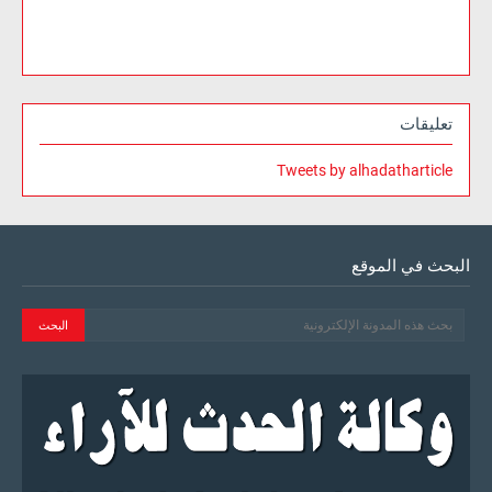
تعليقات
Tweets by alhadatharticle
البحث في الموقع