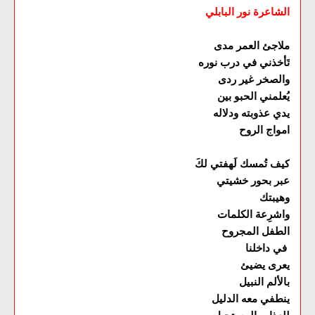
الشاعرة نور البابلي
ملاجئ العمر مدى
تَأخذني في درب نوره
والصخر غير ردى
يُعلمني الحبو بين
يدي عذوبته ودلاله
امواج الروح
كيف تُمسك لَهفتي لكَ
عبر بحور خشيتي
وهيبتك
واشرِعة الكلمات
الطفل المجروح
في داخلنا
يعرى يضيئ
بالألم النبيل
ينطفي معه الدليل