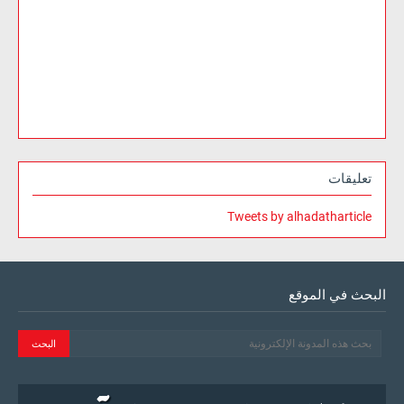
تعليقات
Tweets by alhadatharticle
البحث في الموقع