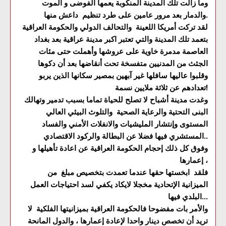
وما زالت تلك المدينة المنكوبة يعمها الفوضى و الموت
والدمار بعد مرور عامين على طرد تنظيم داعش منها.
لقد تركت أمريكا اللعينة والتحالف الدولي والحكومة العراقية
بتعمد تلك المدينة والتي تعتبر اكبر مدينة عراقية بعد بغداد
العاصمة مدمرة خاوية على عروشها وأهملت حتى مئات
الجثث من المدنيين متفسخة تحت أنقاضها بعد أن دكوها
وقلبوا عاليها سافلها غير آبهين بمصير سكانها الذين يربو
تعدادهم عن ثلاثة ملايين نسمة!
وغدت مدينة أشباح لا تصلح للحياة تماما بسبب تدمير وتهالك
البنى التحتية والرعاية الصحية والتلوث البيئي العالي
المستوى وإنتشار المليشيات والانفلات الأمني والفساد
المستشري فيها فضلا عن البطالة والركود الاقتصادي..
وفوق كل ذلك إحجام الحكومة العراقية عن اعادة تأهيلها و
إعمارها ،
فلقد ابخستها حقها عندما تعمدت بتخصيص مبلغ من
الميزانية الإتحادية مخجلا لايكاد يكفي لسد احتياجات العمل
البلدي فيها...
والأمر بات مفضوحا فالحكومة العراقية بميزانيتها الفلكية لا
تريد أن تخصص دينار واحدا لإعادة إعمارها ، والدول المانحة