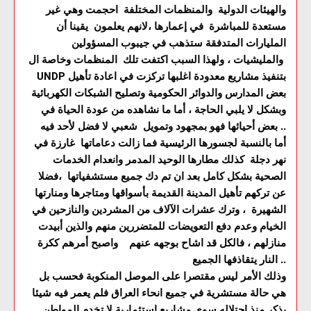
والهيئات الدولية والمنظمات المختلفة احجمت وهي غير
مستعدة للمباشرة في إعمارها ،لانهم يعلمون يقينا أن
المليارات المتدفقة ستذهب في جيبوب المسؤولين
والمليشيات ، ولهذا السبب اكتفت تلك المنظمات وخاصة ال
UNDP بتنفيذ مشاريع معدودة اغلبها تركزت في اعادة تأهيل
بعض المدارس والدوائر الحكومية وتصليح الشبكات الكهربائية
وبشكل لا يلبي الحاجة ، أما ما نشاهده من عودة الحياة في
بعض أحيائها فهو بمجهود وتمويل شعبي لا فضل لأحد فيه ..
أما بالنسبة لجسورها الرئيسية فما زالت دعاماتها غارزة في
نهر دجلة كذلك مطارها الوحيد المدمر وانعدام الخدمات
الصحية بشكل كامل بعد ان تم دك جميع مستشفياتها ،فضلا
عن تركهم تأهيل المدينة القديمة بأسواقها ومتاجرها ومنارتها
الشهيرة ، وترك عشرات الآلاف من المشردين والنازحين في
الخيام وعدم دفع التعويضات للمتضررين منهم والذين أبيدت
منازلهم ، فالكل قد اشاح بوجهه عنهم واصبح أمرهم ككرة
النار يتقاذفها الجميع ..
وذلك الأمر ليس مقتصرا على الموصل المنكوبة فحسب بل
هي حالة مستشرية في جميع انحاء العراق فلم يعمر فيه شيئا
يذكر منذ احتلاله سوى مشاريع استثمارية لا تخدم المواطن