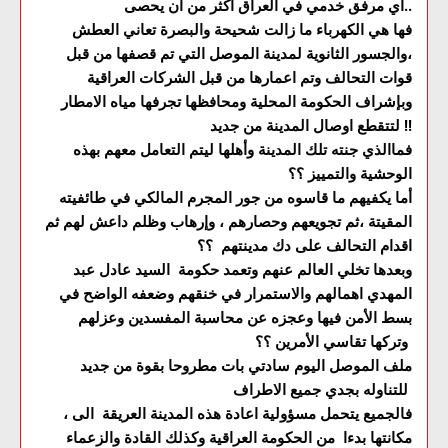
أي مرفق خدمي في العراق اكثر من ان يحصى..
فها هي الكهرباء ما زالت شحيحة والبصرة تعاني العطش
،والجسور الثانوية لمدينة الموصل التي تم قصفها من قبل
قوات التحالف وتم اعمارها من قبل الشركات العراقية
وبإشراف الحكومة المحلية ومحافظها تجرفها مياه الامطار
لتتقطع اوصال المدينة من جديد !!
فماالذي جنته تلك المدينة وأهلها ليتم التعامل معهم بهذه
الوحشية والتمييز ؟؟
أما يكفيهم ما قاسوه من جور المجرم المالكي في طائفيته
المقيتة ،ثم تجويعهم وحصارهم ، وإرهاب وظلم داعش لهم ثم
اقدام التحالف على دك مدينتهم ؟؟
وبعدها تخلي العالم عنهم وتعمد حكومة السيد عادل عبد
المهدي اهمالهم والاستمرار في خنقهم وضعفه الواضح في
بسط الأمن فيها وعجزه عن محاسبة المفسدين وعزلهم
وتركها تقاسي الأمرين ؟؟
ملف الموصل اليوم سادتي بات مطروحا بقوة من جديد
للتناوله بجدي جميع الاطراف
، فالجميع يتحمل مسؤولية اعادة هذه المدينة العريقة الى
مكانتها بدءا من الحكومة العراقية وكذلك القادة والزعماء