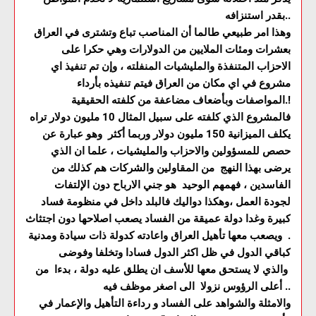
بقدر استنزافه..
وهذا امر طبيعي طالما أن المناصب تباع وتشترى في العراق
بعشرات ومئات الملايين من الدولارات وهي حكرا على
الاحزاب المتنفذة والمليشيات المنفلته ، وإن تم تنفيذ اي
مشروع في اي مكان من العراق فيتم تنفيذه بأرداء
المواصفات وبأضعاف مضاعفة من كلفته الحقيقية.!
فالمشروع الذي كلفته على سبيل المثال 10 مليون دولار تراه
يكلف الميزانية 150 مليون دولار وربما أكثر وهو عبارة عن
حصص للمسؤولين والاحزاب والمليشيات ، علما ان الذي
يرضى بهذا النهج من المقاولين والشركات هم كذلك من
الفاسدين ، فهمهم الوحيد هو جني الارباح دون الإلتفات
لجودة العمل ،وهكذا دواليك فالبلد داخل في منظومة فساد
كبيرة وغدا دولة عميقة من الفساد يصعب اصلاحها دون اجتثاث
. ويصعب معها تأهيل العراق واعادته كدولة ذات سيادة ومدنية
كباقي الدول في ظل اكثر الدول فسادا وتخلفا وفوضى
والذي لا يستحق معها للأسف ان يطلق عليه دولة ، بدءا من
أعلى الرؤوس نزولا الى اصغر موظف فيه ..
والامثلة والشواهد على الفساد و رداءة التأهيل والإعمار في