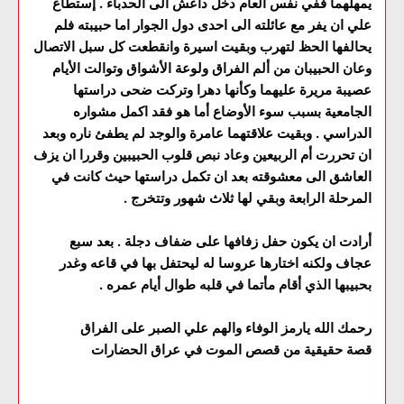
يمهلهما ففي نفس العام دخل داعش الى الحدباء . إستطاع
علي ان يفر مع عائلته الى احدى دول الجوار اما حبيبته فلم
يحالفها الحظ لتهرب وبقيت اسيرة وانقطعت كل سبل الاتصال
وعان الحبيبان من ألم الفراق ولوعة الأشواق وتوالت الأيام
عصيبة مريرة عليهما وكأنها دهرا وتركت ضحى دراستها
الجامعية بسبب سوء الأوضاع أما هو فقد اكمل مشواره
الدراسي . وبقيت علاقتهما عامرة والوجد لم يطفئ ناره وبعد
ان تحررت أم الربيعين وعاد نبص قلوب الحبيبين وقررا ان يزف
العاشق الى معشوقته بعد ان تكمل دراستها حيث كانت في
المرحلة الرابعة وبقي لها ثلاث شهور وتتخرج .
أرادت ان يكون حفل زفافها على ضفاف دجلة . بعد سبع
عجاف ولكنه اختارها عروسا له ليحتفل بها في قاعه وغدر
بحبيبها الذي أقام مأتما في قلبه طوال أيام عمره .
رحمك الله يارمز الوفاء والهم علي الصبر على الفراق
قصة حقيقية من قصص الموت في عراق الحضارات