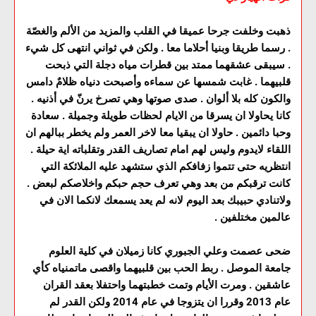
ذهبت وخلفت جرحا عميقا في القلب والمزيد من الألم والغصّة
. رسما طريقا وبنيا أحلاما معا . ولكن في ثواني انتهى كل شيء
. سيبقى عشقهما ممتد بين قطرات مياه دجلة التي ذبحت
قلبيهما . غابت شمسها عن سماءه وأصبحت دنياه ظلامٌ دامس
والكون كله بلا ألوان . صدى صوتها وهي تصرخ يرنّ في أذنيه .
كانا يحاولا ان يسرقا من الايام لحظات طويلة وجميلة . سعادة
وحبا دائمين . حاولا ان يبقيا معا لاخر العمر ولم يخطر ببالهم ان
اللقاء لايدوم وليس لهم امام تصاريف القدر وتقلباته اية حيلة .
انتظريه حتى تتموا زفافكم الذي ستشهد عليه الملائكة التي
كانت ترقبكم من بعد وهي تعرف حجم حبكم واخلاصكم لبعض .
ولاتنادي حبيبك بعد اليوم لانه لم يعد يسمعك لانكما الان في
عالمين مختلفين .
ضحى عصمت وعلي الجبوري كانا زميلان في كلية العلوم
جامعة الموصل . ربط الحب بين قلبيهما واقصى ماتمنياه كأي
عاشقين . ومرت الأيام وتمت خطبتهما واحتفلا بعقد القران
عام 2013 وقررا ان يتزوجا في عام 2014 ولكن القدر لم