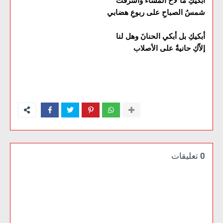
أبكيكِ ما لاحَ المساءُ وأشرقت
شمسُ الصباحِ على ربوعِ هضابي
أبكيكِ بل أبكي الحنانَ وهل لنا
إلاّكِ حانيةٌ على الأصلاب
0 تعليقات