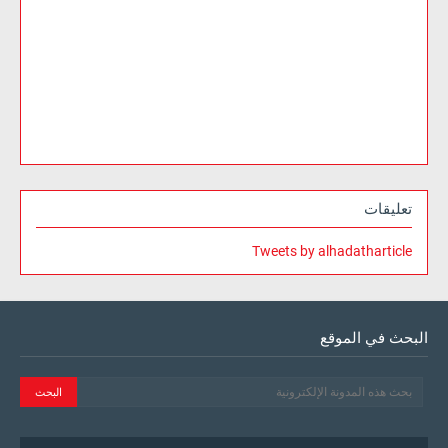
تعليقات
Tweets by alhadatharticle
البحث في الموقع