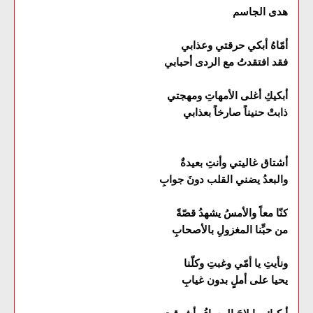
هدى الجاسم
أمّاهُ أبكي حرقتي وعذابي
فقد افتقدتُ مع الردى أحبابي
أبكيكِ أغلى الأمهاتِ ومهجتي
ذابتْ حنيناً صارخاً بعذابي
أشتاق غاليتي وأنتِ بعيدةٌ
والبعدُ يضني القلب دونَ جوابِ
كنّا معاً والأمسُ يشهدُ قصّةً
من حبِّنا المغزولِ بالأصحابِ
ونأيتِ يا أمّي وغبتِ وكلّنا
يحيا على أملٍ بدون غيابِ