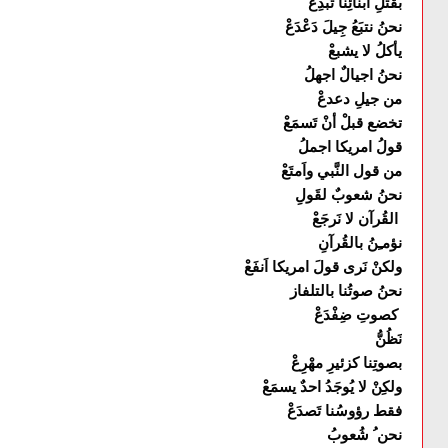
بقتلِ أبنائِنا تُبْدِعْ
نحنُ نتبَعُ جِيلَ دَعْدَعْ
يأكلُ لا يشبعْ
نحنُ اجيالٌ اجهلُ
من جيلِ دعدعْ
تخضع قبلْ أنْ تَسمَعْ
قولُ امريكا اجملُ
من قول النَّبي واَمتَعْ
نحنُ شعوبٌ لقَولِ
القُرآن لا نَرجَعْ
نؤمـِنُ بالقُرآنِ
ولكنْ نَرى قولَ امريكا اَنفَعْ
نحنُ صوتُنا بالتلفاز
كصوتِ ضِفْدَعْ
نَظُنُّ
بصوتِنا كزئيرِ مهْرِعْ
ولكِنْ لا يُوجَدُ احدٌ يسمَعْ
فقط رؤوسُنا تَصدَعْ
نحن ُ شُعوبُ