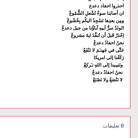
احذروا احفاد دعدع
ان أصابَنا سوءٌ نُشْعلِ الشُّمُوعْ
ومِن بعدِها نَسْجِدُ اليكُم بِخُشُوعْ
الولدُ سرُّ اَبيهِ آباؤُنا من جيل دعدعْ
اِحْذَرْ قَبلَ أن تُنفِّذَ ايةَ مشروعْ
نحنُ احفادُ دعدعْ
حَتَّى في جَهنـَمَ لا نَنْفَعْ
رَكَعْنا إلى امريكا
ونَسِينا إلى اللهِ نـَركعْ
نحنُ احفادُ دعدعْ
لا نَنْصَعْ ولا نَصْنَعْ
0 تعليقات