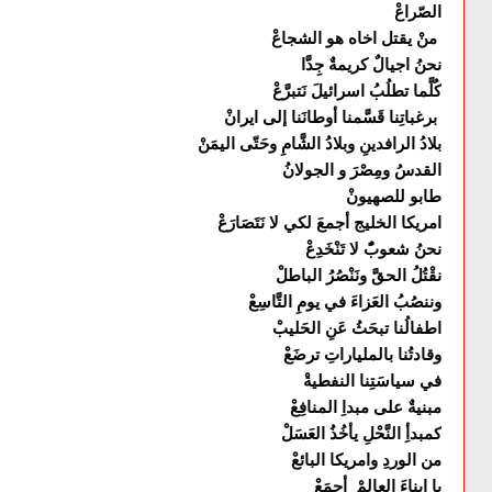
الصّراعْ
منْ يقتل اخاه هو الشجاعْ
نحنُ اجيالٌ كريمةٌ جِدَّا
كُلَّما تطلُبُ اسرائيلَ نَتبرَّعْ
برغباتِنا قَسَّمنا أوطانَنا إلى ايرانْ
بلادُ الرافدينِ وبلادُ الشَّامِ وحَتّى اليمَنْ
القدسُ ومِصْرَ و الجولانُ
طابو للصهيونْ
امريكا الخليج أجمعَ لكي لا نَتَصَارَعْ
نحنُ شعوبًٌ لا تَنْخَدِعْ
نقْتُلُ الحقَّ ونَنْصُرُ الباطلْ
وننصُبُ العَزاءَ في يومِ التَّاسِعْ
اطفالُنا تبحَثُ عَنِ الحَليبْ
وقادتُنا بالملياراتِ ترضَعْ
في سياسَتِنا النفطيةْ
مبنيةٌ على مبداِ المنافِعْ
كمبدأِ النَّحْلِ يأخُذُ العَسَلْ
من الوردِ وامريكا البائعْ
يا ابناءَ العالمْ أجمَعْ