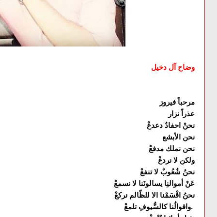
وضاح آل دخيل
مرحباً فيروز
عذراً نزار
نحنْ احفادُ دعدعْ
نحن الأبشع
نحن نملك مدفعْ
ولكن لا نردعْ
نحنُ شُعُوبٌ لا تنفعْ
عَنْ أموالنِا يسالونَنا لا نسمعْ
نحنُ اقْسَمْنا الا للظّالم نركعْ
واقوالُنا كالسُّيوفِ تلمعْ.