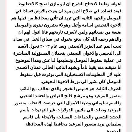
اعوانه وطبعا لانحتاج للشرح ان ابو مازن اصبح كالاخطبوط
فبعد فساده في صلاح الدين يريد ان يعيث بالارض فسادا في
الموصل والجهة الثانية التي تريد ان تأتي بمحافظ من قبلها هم
الاخوة النجيفي اسامة وأثيل وهولاء يعتبرون نينوى والموصل
ضيعة من ضيعاتهم ولمن لايعرف تاريخهم فانا اقول لهم ان
والدهم رحمه الله كان يدفع بخيوله في سباق الخيل في بغداد
تحت اسم عبد العزيز الانجيفي وبعد عام ٢٠٠٣ تحول الاسم
الى النجيفي والاخوان النجيفي يتحملان المسؤولية المباشرة
في عملية سقوط الموصل وتسليمها لداعش وهذا الموضوع
انا متيقنه منه يقينا تاماّ ويشهد النائب الحالي عدنان الاسدي
عليه لان المعلومات الاستخبارية التي توفرت قبل سقوط
الموصل كان تشير الى تورط الاخوة النجيفي.
الطرف الثالث هو خميس الخنجر والذي تحالف مع النائب
منصور المرعيد وهو مرشح فالح الفياض والحشد الشعبي
وقاسم سليماني وطبعا الاموال التي عرضت لانتخاب منصور
المرعيد وصلت الى ملايين الدولارات غير التهديدات بأسم
الحشد الشعبي والجماعات المسلحة والايحاء بأن قاسم
سليماني يريد منصور المرعيد محافظا لهذه المحافظة
المدمرة .