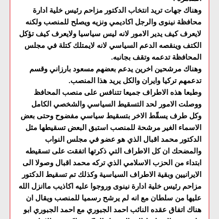
وهناك جهات تريد انتخاب الدكتور مزاحم رئيس خلية ادارة
محافظة نينوى والرجل اكاديمي ونزيه ويصلح للمنصب ولكنه
لايعرف كيف يدير الامور لانه ليس سياسيا ولايعرف كيف تؤكل
الكتف وينقصه الدعم السياسي لانه لايمتلك كتلة في مجلس
المحافظة تدعمه وتقف بجانبه.
وهناك مرشحين اخرين يدعم بعضهم مسعود بارزاني وقسم
تدعمهم تركيا وايران والكل يريد هذا المنصب.
وطبعا هذه الاطراف جميعا تتنافس على منصب المحافظ
ووصلت الامور لحد التسقيط السياسي والشخصي الكامل
وكل طرف يسقّط الاخر بتسقيط سياسي مفضوح وحتى بعض
الاسماء الغير مرشحة للمنصب استبق البعض تسقيطها مثل
الدكتور محمد اقبال الذي هو عضو في مجلس النواب
والمضحك ان كل الاطراف التي ذكرتها اتفقت على تسقيطه
ابتداء من الحزب الاسلامي الذي تركه محمد اقبال وصولا الى
الايرانيين وبقية الاطراف السياسية وكذلك تم تسقيط الدكتور
مزاحم رئيس خلية ادارة نينوى وروجوا عليه اكاذيب ماانزل الله
عليها من سلطان مع انه لم يرشح رسميا للمنصب ويقال ان
هناك اتفاق عقده النائب احمد الجبوري مع احمد الجبوري ابو