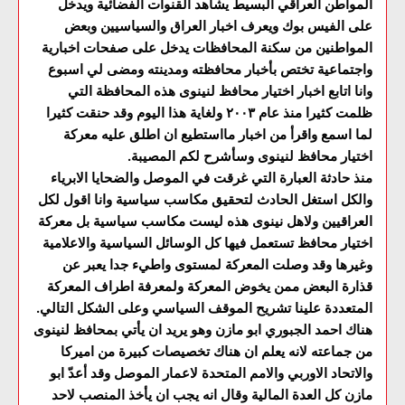
المواطن العراقي البسيط يشاهد القنوات الفضائية ويدخل
على الفيس بوك ويعرف اخبار العراق والسياسيين وبعض
المواطنين من سكنة المحافظات يدخل على صفحات اخبارية
واجتماعية تختص بأخبار محافظته ومدينته ومضى لي اسبوع
وانا اتابع اخبار اختيار محافظ لنينوى هذه المحافظة التي
ظلمت كثيرا منذ عام ٢٠٠٣ ولغاية هذا اليوم وقد حنقت كثيرا
لما اسمع واقرأ من اخبار مااستطيع ان اطلق عليه معركة
اختيار محافظ لنينوى وسأشرح لكم المصيبة.
منذ حادثة العبارة التي غرقت في الموصل والضحايا الابرياء
والكل استغل الحادث لتحقيق مكاسب سياسية وانا اقول لكل
العراقيين ولاهل نينوى هذه ليست مكاسب سياسية بل معركة
اختيار محافظ تستعمل فيها كل الوسائل السياسية والاعلامية
وغيرها وقد وصلت المعركة لمستوى واطيء جدا يعبر عن
قذارة البعض ممن يخوض المعركة ولمعرفة اطراف المعركة
المتعددة علينا تشريح الموقف السياسي وعلى الشكل التالي.
هناك احمد الجبوري ابو مازن وهو يريد ان يأتي بمحافظ لنينوى
من جماعته لانه يعلم ان هناك تخصيصات كبيرة من اميركا
والاتحاد الاوربي والامم المتحدة لاعمار الموصل وقد أعدّ ابو
مازن كل العدة المالية وقال انه يجب ان يأخذ المنصب لاحد