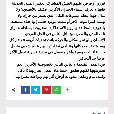
قرروا أو فرض عليهم العيش المشترك، بعكس المدن الحديثة
فإنها لا تعرف أسماء الجيران الأقربين فكيف بالأبعدين؟ ولا
تبذل جهدا لتعلم مسوغات البكاء الذي يصدر من جارك ولا
يهمك كثيرا موت الآخر أو مقدم مولود جديد، إنها حياة ممتحنة
بالفردية المطلقة وبنزوع الاستقلالية المفروضة بسلطة عمران
تلك المدن والعصرنة وتماثل الناس في الحل الفردي.
الإنسان والبيئة والمكان والحركة باتت تحديات أربعة تتفاقم كل
يوم وتتعقد محركاتها وتتنامى تضاداتها، بين عالم شعبي متصل
حد إلغاء الخصوصية وآخر منفصل في مدنية قسرية تجعل الآخر
غريبا حد التجافي.
في المدن القديمة لا يبالي الناس بخصوصية الآخرين، نعم
يحترمونها لكنهم يعلمون حتما ماذا يعمل الجار وماذا يأكل
وكيف ينام وماهي مدونات أوجاع أقرانهم وبواعث مسراتهم.
0 تعليقات