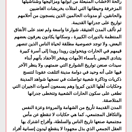
رائحة الأخشاب المنبعثة من أبوابها ومزاليجها وشناشيلها
المزخرفة وحيطانها التي امتلأت بخربشات الغاضبين
والحانقين، أو مدونات الحالمين الذين ينسجون من أحلامهم
تواريخ على جدرانها القديمة.
لم تألف المدن العتيقة، شوارعا واسعة ولم تعتد على الأنفاق
المنتظمة بالدورات الكبيرة ، وسكانها يكادون يعرفون بعضهم
البعض، ولا توجد خصوصية مطلقة لحياة الناس الذين تنصهر
قيمهم في الحارات ويتحولون رويدا رويدا إلى أسرة كبيرة
يتنادى البعض بأسماء الأمهات ويفخر الأحفاد بأنهم أبناء
سيدات صنعن تواريخ الشوارع التي ضمتهم، ولا ينظر الآخر
فيها على أنه وحيد في دوامة مدينة ائتلفت عقودا لتنسج
ذكريات وذاكرة شعبية تواصلت في نسجها شواهد المدينة
وحكايات أهلها الذين كبروا وهم يسمعون أصوات الجيران التي
تطغى على سكون الحارات الشعبية وتتخطى جدرانها
المتلاصقة.
المدن القديمة تأريخ من الشهامة والمروءة وعزة النفس
والتكافل المجتمعي، كما هي حكايات لا تنقطع عن مأس
مجتمعية صنعها تاريخ الناس والسلطة، وأفراح اشترك بها
العقل الجمعي الذي بذل مجهودا لا ينقطع ليدون إنسانية أفراد