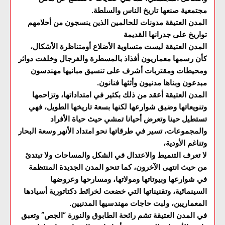
مجتمعية صنعها تاريخ الناس والسلطة.
المدن العتيقة مدونات للحالمين الذين ينسجون من أحلامهم
تواريخ على جدرانها القديمة
المدن العتيقة ليست متساوية الأضلاع أومتناظرة الأشكال،
كأن رسمها معماريون أفذاذ بالمسطرة والفرجال وخلفت دوائر
ومحيطات ومقتربات أشرف على تنسيق مبانيها مهندسون
مبدعون وبناها مدنيون وأثثها فنانون.
المدن العتيقة أعقد من ذلك بكثير في امتداداتها، وتزاحمها
وتنويعاتها وضيق شوارعها لكنها بسعة تاريخها الطويل، فهي
تستطيل حينا وتعرض أحيانا تمشي حيث حياة الأفراد
والمجموعات، تسير في طرقاتها نحو امتداد الأنهر وسعة البحار
وتناغم الأودية،
لا تعرف التنميط والاعتدال في الشكل والمساحات ولا تبتدئ
من حيث انتهى الآخرون، كما تنحو المدن الجديدة المنتظمة
في شوارعها وبيوتاتها ومولاتها، ومسارحها وعروضها
السينمائية، وتقنيناتها التي خضعت لخرائط دكتاتورية أسيادها
المعماريين، ولبت حاجات مهندسيها المدنيين.
في المدن العتيقة تشم رائحة الطابوق والنورة “الجص” وتعبق