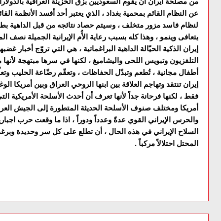
من مصلحة ايران ان يقوم السعوديين بزق الخزينة العراقية بالدولا
عن النظام القائم بمحمية بغداد ، الذي يعتبر أحد أفسد الأنظمة ا
لنظام فاسد مزور متخلف ، وسيتم حصاد نتائجه من قبل الداهية بطهر
يتعافى وينمو ، وهذا كله بسبب رعاية الأُم الإيرانية الجميلة نصف ال
إيران الذكية الحيّالة الداهية البراغماتية ، هي التي تروّج أخبار 
التلفزيون وتبويس اللحى واليشاميغ ، لكنها في سرها مبتهجة لأنها
أطفال مجانية ، تُطعم وتبدّل الحفاظات ، وتعقّم رضّاعة الحليب وتعلّم
إيران تنتقد وتهاجم العلاقة بين ابنها الروحي العراق وبين أمريكا ال
فقط ، لكنها فرحانة جداً لأنها تعرف أن أحدث الأسلحة الأمريكية ال
أمريكا ومختلف صنوف الأسلحة الحديثة المتطورة إلى الجيش العرا
والحرس الإيراني القوي عدةً وعدداً ودوراً ، اذا ما وقعت حرب اجبار
السلاح الإيراني في هذه الحال ، أن تطلع على كل سر وحديدة وبرغ
المحتل احتلالاً مركباً .