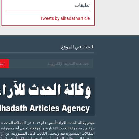
تعليقات
Tweets by alhadatharticle
البحث في الموقع
موقع وكالة الحدث للآراء تأسس عام ٢٠١٧ في المملكة الم
جزء من مجموعة الحدث الإخبارية والموقع لايتحمل أية مسؤولية 
المقالات المنشورة فيه ويتحمل الكاتب كامل المسؤولية عن أرائه
يرد فيها التي تخالف القوانين أو تنتهك حقوق الملكية أو حقوق ال