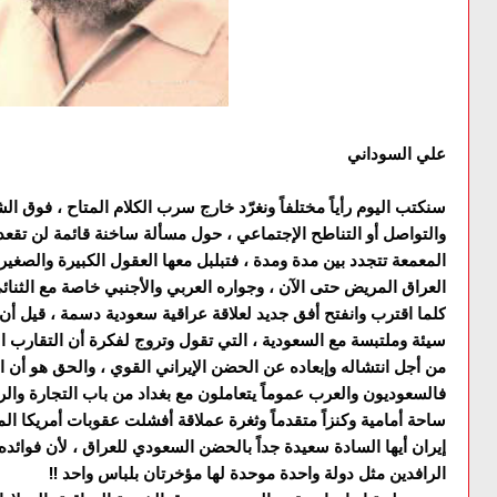
علي السوداني
سنكتب اليوم رأياً مختلفاً ونغرّد خارج سرب الكلام المتاح ، فوق 
والتواصل أو التناطح الإجتماعي ، حول مسألة ساخنة قائمة لن تقعد 
المعمعة تتجدد بين مدة ومدة ، فتبلبل معها العقول الكبيرة والصغي
العراق المريض حتى الآن ، وجواره العربي والأجنبي خاصة مع الثنائ
كلما اقترب وانفتح أفق جديد لعلاقة عراقية سعودية دسمة ، قيل أن
سيئة وملتبسة مع السعودية ، التي تقول وتروج لفكرة أن التقارب ال
من أجل انتشاله وإبعاده عن الحضن الإيراني القوي ، والحق هو أن الد
فالسعوديون والعرب عموماً يتعاملون مع بغداد من باب التجارة والر
ساحة أمامية وكنزاً متقدماً وثغرة عملاقة أفشلت عقوبات أمريكا الم
إيران أيها السادة سعيدة جداً بالحضن السعودي للعراق ، لأن فوائده 
الرافدين مثل دولة واحدة موحدة لها مؤخرتان بلباس واحد !!