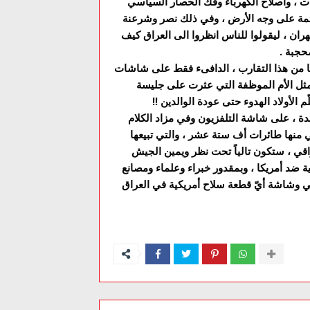
رات ، واصلاح الكهرباء وفك الحصار السياسي
لقائمة على وجه الأرض ، وفي ذلك نصر وشرعنة
ان ، ليقولوا للناس انظروا الى العراق كيف
محجبة .
غضبها من هذا التقارب ، الدافىء فقط على شاشات
 مثل الأم الموظفة التي عثرت على جليسة
 الأولاد الهدوء حتى عودة الوالدين !!
وغدة ، على شاشة التلفزيون وفي مزاد الكلام
تي منها طائرات أف ستة عشر ، والتي تبيعها
قي ، ستكون تالياً تحت نظر ويمين الجيش
ية ضد أمريكا ، وبمقدور خبراء وعلماء ومصانع
ي وشاشة أيّ قطعة سلاح أمريكية في العراق