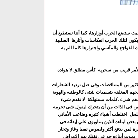
ث ستضع الحرب أوزارها، كما أننا نستطيع أن
يكون لتلك الحرب انعكاسات وآثارها السلبية
الفواجع والمآسي واجترارها كلما الم به
الأمر قريب من سخرية كأس مطلق لا هوادة
كثير من المتناقضات وفى ضل ترديد الشعارات
حهم المغلفه بتسميات شتى كالوطنيه والهوية
 بيدهم شىء .كلمات مستهلكة لا تقدم شيء
امن فى الذات من أن يتحرك ليقول شى تحرمه
لحل اختلطت أشياء كثيره وضاعت الأماني
ض ابناءه الذين يتناوبون علي إيذائه فى
ة لمن يدفع أكثر ولصوص نفط وغاز وتجار
 يموت أبناءه جو عى تفتك بهم الامراض