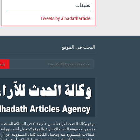
تعليقات
Tweets by alhadatharticle
البحث في الموقع
موقع وكالة الحدث للآراء تأسس عام ٢٠١٧ في المملكة الم
جزء من مجموعة الحدث الإخبارية والموقع لايتحمل أية مسؤولية 
المقالات المنشورة فيه ويتحمل الكاتب كامل المسؤولية عن أرائه
يرد فيها التي تخالف القوانين أو تنتهك حقوق الملكية أو حقوق ال