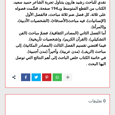
نقدي للباحث رشيد هارون يتناول تجربة الشاعر حميد سعيد.
الكتاب من القطع المتوسط وبـ194 صفحة، قسَّمت فصوله
على ثلاثة، كل فصل ضم ثلاثة مباحث، فالفصل الأول
(الإنسانيات)، فيه مباحث(الأصدقاء)، (الشخصيات الأدبية)،
و(المرأة).
أما الفصل الثاني (المصادر الثقافية)، فضمّ مباحث (الفن
التشكيلي)، (القرآن الكريم)، و(شخصيات تأريخية).
فيما اقتضي تقسيم الفصل الثالث (المصادر المكانية)، إلى
مباحث (الريف)، (مدن عربية)، وأخيراً (مدن أجنبية).
في خاتمة الكتاب خلص الباحث إلى أهم النتائج التي توصل
اليها البحث .
0 تعليقات