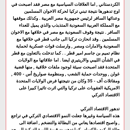
الكردستاني , اما العلاقات السياسية مع مصر فقد اصبحت في
اوج تدهورها نتيجة تبني تركيا لحركة الاخوان المسلمين
وعدائها السافر لرئيس جمهورية مصر العربية . وكذلك موقفها
مع المملكة العربية السعودية المتذبذب والذي يميل للعداء
السافر . نتيجة وقوف السعودية مع مصر في خلافها مع الاخوان
المسلمين . وقد انحازت تركيا الى جانب قطر في خلافها مع
السعودية والامارات ومصر , وارسلت قوات عسكرية لحماية
نظام تميم بن جاسم امير قطر . . كما تدخلت بالتعاون مع قطر
في الشأن الليبي والاريتيري ايضا . اما علاقاتها مع الولايات
المتحدة فقد اصبحت سيئة لوجود ملفات خلافية , منها قضية
غولن , ووحدات حماية الشعب , ومنظومة صواريخ أس - 400 ,
ومقاتلات أف - 35 وكان من نتيجتها فرض الولايات المتحدة
الامريكية العقوبات على تركيا والتي اثرت تاثيرا كبيرا على
الاقتصاد التركي
تدهور الاقتصاد التركي
هذه السياسة وغيرها جعلت النمو الاقتصادي التركي في تراجع
, واصبح اقتصادها يعاني من البطالة والتضخم , اضافة الى
حالة الركود والكساد . كما تدهورت قيمة الليرة التركية الى حد