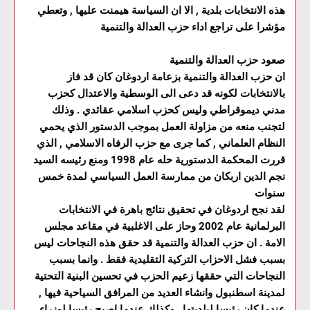
هذه الانتخابات بلدية , الا ان السياسة هيمنت عليها , وتعطي
مؤشرا على تراجع اداء حزب العدالة والتنمية
صعود حزب العدالة والتنمية
ان حزب العدالة والتنمية بزعامة اردوغان كان قد فاز
بالانتخابات لكونه قد دعى الى الوسطية والاعتدال كحزب
مدني ديموقراطي وليس كحزب اسلامي عقائدي . وذلك
لتجنب منعه من مزاولة العمل بموجب الدستور الذي يحمي
النظام العلماني , كما جرى مع حزب الرفاه الاسلامي , الذي
قررت المحكمة الدستورية حله عام 1998 ومنع رئيسه السيد
نجم الدين اربكان من ممارسة العمل السياسي لمدة خمس
سنوات
لقد نجح اردوغان في تحقيق نتائج باهرة في الانتخابات
البرلمانية عام 2002 وحاز على الاغلبية في مقاعد مجلس
الامة . ان حزب العدالة والتنمية قد حقق هذه النجاحات ليس
بسبب فشل الاحزاب التركية التقليدية فقط . وانما بسبب
النجاحات التي حققها زعيم الحزب في تحسين البنية التحتية
لمدينة اسطنبول وانشاء العديد من المرافق السياحية فيها ,
عندما كان رئيسا لبلديتها , وكذلك عندما اصبح رئيسا لوزراء