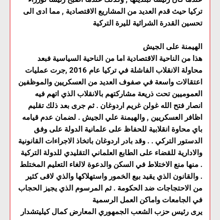
تركيا حيث قدم العديد من المشاريع الاقتصادية , مما ادى الى
تحسين القدرة الشرائية لليرة التركية
الهيمنة على الجيش
هذا من الناحية الاقتصادية اما من الناحية السياسية فبعد
محاولة الانقلاب الفاشلة في تركيا عام 2016 ,جرت عمليات
اعتقالات واسعة في صفوف العديد من العسكريين والموظفين
العموميين تحت ذريعة مشاركتهم بالانقلاب الذي اتهم فيه
انصار فتح الله غولن غريم اردوغان . ثم جرى بعد ذلك تقليم
اظافر العسكريين , والهيمنة علي الجيش . لضمان عدم قيامه
باي محاوة انقلابية للحفاظ على علمانية الدولة على وفق
الدستور التركي . . وقد بادر اردوغان باتخاذ الاجراءات القانونية
والادارية للقضاء على الطابع العلماني التقليدي للدولة التركية
. منها منع الاختلاط في السكن والدعوة لالغاء التعليم المختلط
. والقانون الذي يقيد بيع الخمور واستهلاكها والذي لاقى كثير
من الاحتجاجات ضد الحكومة . ثم المرسوم الذي يجيز الحجاب
في الجامعات واماكن العمل الرسمية
يرى رئيس حزب الشعب الجمهوري المعارض كمال كيليتشدار