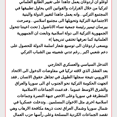
اوغلو ان اردوغان يعمل جاهدا على تغيير الطابع العلماني
لتركيا من خلال القرارات والقوانين التي يحاول تطبيقها في
المجتمع التركي . وانه يعمل جاهدا لتغيير الدولة والبنية
الاجتماعية التركية وتحويلها الى مجتمع اسلامي . وصرحت
بيرسان تيمير رئيسة جمعية نساء الاناضول ( تحت اعيننا تتحول
الجمهورية التركية الى دولة اسلامية وتابعت ان الجمهورية
العلمانية كما نعرفها تختفي تدريجيا )ء
ويسعى اردوغان الى توسيع شعار اسلمة الدولة للحصول على
دعم شعبي اكبر , رغم تدني شعبيته بين الشباب التركي
التدخل السياسي والعسكري الخارجي
بعد الفشل الذي لاقته تركيا في مفاوضات الدخول الى الاتحاد
الاوروبي نتيجة سجلها الطويل في تجاهل حقوق الانسان , فقد
اتجهت الحكومة التركية نحو الجنوب اي الى سوريا والعراق
والشرق الاوسط عموما . فدعمت الجماعات الاسلامية
المتطرفة في سوريا وعلى الاخص جبهة النصرة وجماعات
اسلامية اخرى مثل الاخوان المسلمين . وتدخلت عسكريا في
شمال سوريا وشمال العراق تحت ذريعة مكافحة الارهاب وهي
تقصد الجماعات الكردية المسلحة وعلى رأسها حزب العمال