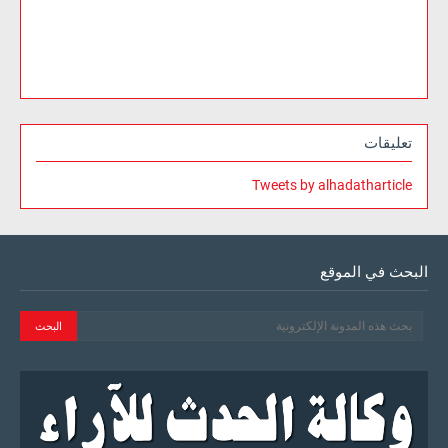
تعليقات
Tweets by alhadatharticle
البحث في الموقع