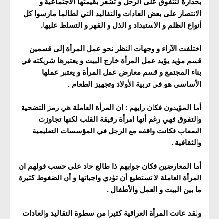
بجدارة لتتفوق على الرجل و تشعر بقيمتها الاجتماعية و
الانتصار على بعض العادات والتقاليد التي لطالما مارسوا كل
أنواع الظلم و الاستبداد و الذل و القهر و التسلط عليها.
اختلفت الآراء و وجهات النظر نحو عمل المرأة إلى قسمين
قسم مؤيد يؤيد عمل المرأة خارج البيت و يعتبرها شريكته في
بناء المجتمع و قسم معارض عمل المرأة و يعتبر عملها
الأساسي هو في تربية الأولاد وتجهيز الطعام .
أما المؤيدون فكان رايهم : ان المرأة العاملة هي رمز التضحية
والتفوق فهي رغم أنها امرأة رقيقة القلب لكنها تجاوزت
الصعاب فكانت واقفه مع الرجل في المؤسسات التعليمية
والثقافية .
أما المعارضين فكان جوابهم ذا طالع حاد على حسب قولهم ان
المرأة العاملة لا تستطيع أن تؤدي واجباتها و أن الضغوط كثيرة
ما بين البيت و العمل والأطفال .
ولقد عانت المرأة العراقية كثيرا من سطوة التقاليد والعادات