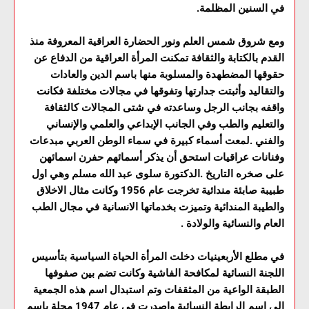
في السنين المظلمة.
ومع شروق شمس العلم ونور الحضارة العراقية المعروفة منذ
القدم بالكتابة والثقافة تمكنت المرأة العراقية من الدفاع عن
حقوقها المضطهدة والمسلوبة منها باسم الدين والعادات
والتقاليد وأثبتت جدارتها وتفوقها في مجالات مختلفة فكانت
واقفه بجانب الرجل وساعدته في شتى المجالات كالثقافة
والتعليم والطب وفي الجانب الإبداعي والعلمي والإنساني
والفني .لمعت أسماء كبيرة في سماء الوطن العربي مبدعات
وفنانات عراقيات استحق أن يذكر أسمائهم حفرن اسمائهن
على صخره التاريخ .الدكتورة سلوى عبد الله مسلم وهي اول
طبيبة صابئة مندائية تخرجت عام 1956 وكانت مثال الاخلاق
والطيبة المندائية وتميزت بخدماتها الانسانية في مجال الطب
العام والنسائية والولادة .
في مطلع الأربعينيات دخلت المرأة الحياة السياسية بتأسيس
اللجنة النسائية لمكافحة الفاشية وكانت تضم بين صفوفها
الطبقة الواعية من المثقفات وتم استبدال اسم هذه الجمعية
إلى اسم الرابطة النسائية واصدرت في عام 1947 مجلة باسم