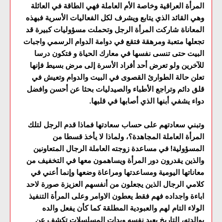
المرأة العراقية وخاصة الأم العاملة فهي الطاقة في العائلة
وهي القائد الذي يتابع ويشرف لكل الفعاليات الأسرية فبهذه
المعاناة شاركت المرأة الرجل وتحملت مسؤوليات كبيرة قد
تجعلها متعبة ومرهقة فتقع في دوامة الدوام الرسمي واجبات
البيت حتى تنسى نفسها في معارك الحياة و فتكون درسا
للآخرين ولو تعرض أحد أفراد الأسرة إلى مرض بسيط فإنها
تعلن حالة الطوارئ القصوى في البيت والدوام وتعيش في
قلق دائم وتراجع الأطباء والصيدليات بحثا عن أحسن وافضل
دواء يشفي أبنها الذي أصابها في قلبها.
وتبني سعادتهم على حساب سعادتها فماذا قدم الرجل لتلك
المرأة العاملة المجاهدة؟، ولماذا لا يأخذ قسطا من
المسؤولية! في مساعدة زوجته العاملة الرجال المتعاونين
والذين يقدرون دور المرأة ويساهمون معها في التخفيف من
معاناتها اليومية ومساعدتها ومراعاة وضعها وإنما أعني في
كلامي الرجال الذين يجعلون من أنفسهم العزيزة صورة لاحد
اباءة واجداده فهم فقط يعطون الاوامر وعلى المرأة التنفيذ
الولاء التام لهم والعبودية المطلقة كما كأن يفعل والده
بوالدته، التاريخ يعيد نفسه وبدات المسلسلات تكشف عن