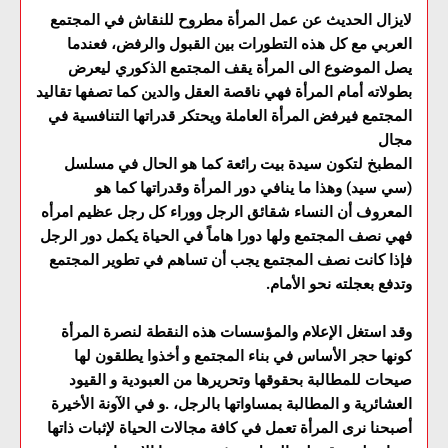
لايزال الحديث عن عمل المرأة مطروح للنقاش في المجتمع
العربي مع كل هذه التطورات بين القبول والرفض، فعندما
يصل الموضوع الى المرأة يقف المجتمع الذكوري ليعرض
بطولاته أمام المرأة فهي ناقصة العقل والدين كما تصفها تقاليد
المجتمع فيرفض المرأة العاملة ويحتكر قدراتها التنافسية في
مجال
المطبخ لتكون سيدة بيت رائعة كما هو الحال في مسلسل
(سي سيد) وهذا ما ينافي دور المرأة وقدراتها كما هو
المعروف أن النساء شقائق الرجل ووراء كل رجل عظيم امرأه
فهي نصف المجتمع ولها دورا هاماً في الحياة يكمل دور الرجل
فإذا كانت نصف المجتمع يجب أن تساهم في تطوير المجتمع
وتدفع بعجلته نحو الأمام.
وقد استغل الإعلام والمؤسسات هذه النقطة لنصرة المرأة
كونها حجر الأساس في بناء المجتمع و أخذوا يطلقون لها
صيحات للمطالبة بحقوقها وتحريرها من العبودية و القيود
العشائرية و المطالبة بمساواتها بالرجل، .و في الآونة الأخيرة
أصبحنا نرى المرأة تعمل في كافة مجالات الحياة لإثبات ذاتها