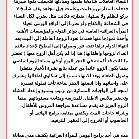
النساء العاملات شامخة بقيمها ومبادئها فتحملت بقوة صبرها
فدخلت المدارس وتعلمت وعلمت جيل مجاهد يقف شامخ لا
يركع للظلم ولا يستهان بقدارته فكانت مثل يضرب لكل النساء
في الشجاعة والكفاح ولو نظرنا إلى الواقع اليومي لحياة
المرأة العراقية العاملة في دوائر الدولة والمؤسسات الأهلية
وأخذنا نموذجا منها فعندما تعود الزوجة العاملة إلى البيت بعد
انتهاء الدوام نراها تتجه فور وصولها إلى المطبخ لإعداد مائدة
الغداء لزوجها واطفالها( هذا إذا لم يكن أهل الزوج معها ) تحضر
ما كانت قد أكملته في الفجر اليوم أو في مساء اليوم الماضي
بينما يكون الزوج عائدا من عمله يتابع نشرة الأخبار منتظرا
وصول الطعام وبعد الانتهاء تسمع إلى شكاوي اطفالها وتشرف
على واجباتهم واذا انصفها الدهر ساعة تأخذ قيلولة قصيرة
لتتجه الى الواجبات المسائية من ترتيب وتلميع و إعداد العشاء
وتحضير ملابس الاطفال للمدرسة ومتابعة مستوياتهم .بينما
الزوج العزيز قد يقدم مساعدة بمراجعة الدروس للأطفال
وشراء حاجات البيت ويكتفي بمتابعة برامج الهاتف أو
الحاسوب أو الخروج إلى المقهى للترفيه.
هذه هي أحد برامج اليومي للمرأة العراقية يكشف مدى معاناة