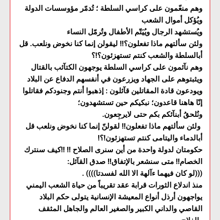
وهم منعّمون على كراسي السلطة ؛ تُدمّر مؤوسسات الدولة
ويُؤكل أموال الشعب
ويُستشهد الرجال ويُيَتّم الأطفال وتُرمّل النساء
ولئن سألتهم ماذا تفعلون؟!! ليقولن إنما كنا نخوض ونلعب. قل
أبالسلطة والشعب كنتم تستهزئون؟!؟
وهم نآئمون على كراسي السلطة يوجهون الكتآئب بالقتال
ويثبتوهم على الجهاد ويزرعون في أنفسهم الدفاع عن البلاد
ويودعون قادة المقاتلين قآئلون : إذهبوا أنتم وجنودكم فقاتلوا
إنّا هاهنا قاعدون؛ نبكيكم حين تستشهدون؛
ونُلحقُ أبنآئكم بكم حتى لايرجِعون.
ولئن سألتهم ماذا تفعلون!! لقولنّ إنما كنا نخوض ونلعب قل
أبالدماء واليتامى كنتم تستهزئون!؟!
حكومتان لدولة واحدة من أين سنرى الصلاح !! !!كيف سنترك
الخصام!! متى سنشعر بالإتفاق!! صدق القآئل:
(((لو كان فيهما ءآلهة الا الله لفسدتا)))) .
منذ اندلاع الثورات قرابة عقد تقريباً من حياة الشعب اليمني
يواجهون أرذل أنواع المعيشة الإنسانية يتولى حكم البلاد
القاصي والداني الكبير والصغير العالم والجاهل المثقف