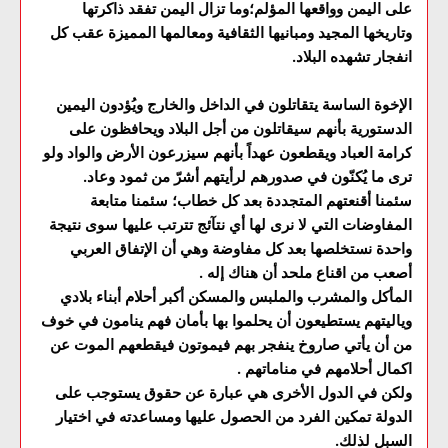
على اليمن وواقعها المؤلم؛وما تزال اليمن تفقد ذاكرتها
وتاريخها المجيد ومبانيها الثقافية ومعالمها المميزة عقب كل
انفجار تشهده البلاد.
الإخوة الساسة يتقاتلون في الداخل والخارج ويُؤدون اليمين
الدستورية بأنهم سيقاتلون من أجل البلاد ويحافظون على
كرامة العباد ويقطعون عهداً بأنهم سيزرعون الأرض والواد ولو
ترى ما يُكنّون في صدورهم لرأيتهم أشرّ من ثمود وعاد.
سئمنا أقنعتهم المتجددة بعد كل خطاب؛ سئمنا متابعة
المفاوضات التي لا نرى لها أي نتآئج تترتب عليها سوى نتيجة
واحدة نستخلصها بعد كل مفاوضة وهي أن الإتفاق العربي
أصعب من اقناع ملحد أن هناك إله .
المأكل والمشرب والملبس والمسكن أكبر أحلام أبناء بلادي
وياليتهم يستطيعون أن يحلموا بها بأمان فهم ينامون في خوف
من أن يأتي صاروخ ينفجر بهم فيموتون فيقطعهم الموت عن
اكمال أحلامهم في مناماتهم .
ولكن في الدول الأخرى هي عبارة عن حقوق يستوجب على
الدولة تمكين الفرد من الحصول عليها ومساعدته في اختيار
السبل لذلك.