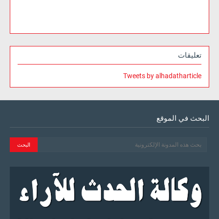
تعليقات
Tweets by alhadatharticle
البحث في الموقع