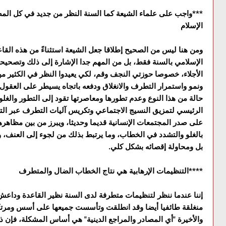
***واجب على علماء الشيعة كما السنة النظر من جديد في كل الم
الإسلام
ومن هنا ليس من الصحيح إطلاقا جعل الشيعة استثناءً من هذه الق
الإسلامي بالسنة فقط، بل من المهم جدا الإشارة إلى ذلك وتصحيحه وت
الأجلاء، خصوصا حوزتي النجف وقم، لکي يعيدوا النظر في الکثير من
ونمو واستمرار التطرف والانغلاق ودفعه باتجاه يسيطر على العقول و
حالة من هذا النوع وعدم تطورها ومعاصرتها تقود إلى التطور والغل
الرئيسي لتمزيق النسيج الاجتماعي وتكريس آليات التطرف عبر الت
على صدر المجتمعات الإنسانية قديما وحديثا، ويبرز من بين مظاهره
بالغلو والتشدد في الخطاب، وما يرتبط بذلك من لجوء إلى العنف،
بل ومحاولة إقصائه بشكل كلي.
****التنظيمات الإرهابية هي نتاج الخطاب الضال والمتطرف
إننا عندما ننظر لتنظيمات متطرفة لدى السنة نظير القاعدة وداعش 
منغلقة طائفيا أيضا وقد انطلقت وتأسست جميعها على أسس ومرتکز
والأخيرة "أي المصادر والمراجع الدينية" هي أساس المشکلة، فإن ذ