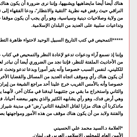
هناك أيضا أيضا مايضاهيها ويشبهها، وإننا نرى ضرورة أن يکون هناك
النراقي حيث رفض فيه نظرية "التقية والانتظار"، ودعا الفقهاء إلى تو
من ولاية وصلاحيات دينية وسياسية، وهو رأي يجب أن يکون موقفا ج
وتداعيات سلبية على العديد من البلدان الإسلامية.
*****التمحيص في كتب التاريخ السبيل الوحيد لاحتواء ظاهرة ال
وإننا إذ نسمع آراء ودعوات تدعو لإعادة النظر والتمحيص في کتاب ص
من الأحاديث الملفتة للنظر، فإننا نجد من الضروري أيضا أن نبادر
للکليني، لنفس السبب خصوصا وأنه يثير أمورا وبدعا تدعو وتحث عل
أن يکون هناك رأي وموقف اتجاه العديد من المسائل والقضايا الأخر
خصوصا وأنه بالأمس القريب خرج علينا أحد مراجع الشيعة من إيران
والثاني واستخراج ما بقي من جثتيهما ليدفنا في مكان آخر، لأنهما
وهي أرض فدك، وهو رأي يشابهه الكثير والذي يجهر ببعضه أحيانا، فيما
ماتذکرنا أن هناك مزارا لقاتل الخليفة الثاني"رض" في مدينة شيراز حي
والفتنة ولابد من أن يکون هناك موقف من هذه الأمور ومواجهتها بص
*العلامة د.السيد محمد علي الحسيني
الأمين العام للمجلس الإسلامي العربي في لبنان.