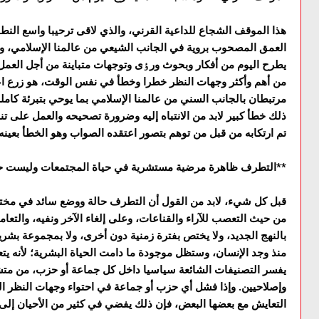
هذا الموقف الشجاع للداعية القرني، والذي لاقى ترحيبا واسع النط
العمق المصحوب بروية في الجانب الشيعي من عالمنا الإسلامي، وض
يطرح اليوم من أفکار وبحوث ورٶى وتوجهات متباينة من أجل العمل 
من أهم وأکثر وجهات النظر خطرا وخطأ في نفس الوقت، هو زرع اع
مرتبطان بالجانب السني من عالمنا الإسلامي بما يوحي بتبرئة ک
ذلك خطأ کبير لابد من الانتباه إليه وضرورة تصحيحه والعمل على ت
تم ارتکابه من قبل من توهم بتصور اعتقده الصواب وهو الخطأ بعينه.
**التطرف ظاهرة مرضية مستشرية في حياة المجتمعات وليست ح
قبل کل شيء، لابد من القول أن التطرف حالة ووضع سائد في مخت
من حيث التعصب للآراء والقناعات، وعلى إلغاء الآخر ونفيه، والتعا
بالنهج الجديد، ولا يختص بفترة زمنية دون أخرى، ولا بمجموعة بشر
منذ وجد الإنسان، وستظل موجودة ما دامت الحياة البشرية؛ لأنه يتع
يفسر التصنيفات الشائعة سياسيا داخل كل جماعة أو حزب، من مت
وإصلاحيين. وإذا فشل أي حزب أو جماعة في احتواء وجهات النظر الد
التعايش مع بعضها البعض، فإن ذلك يفضي في كثير من الأحيان إل