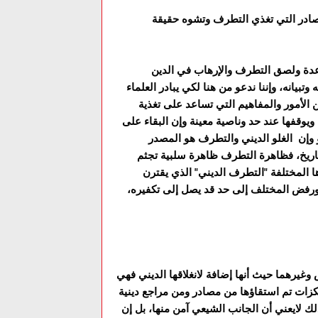
صادر التي تغذي التطرف وتشوه حقيقة
اعدة ولصق التطرف والإرهاب في الدين
بيانه، وإننا ندعو من هنا لکي يبادر العلماء
 الأمور والمفاهيم التي تساعد على تغذية
يوقفها عند حد وناصية معينة وإن البقاء على
و وإن الغلو الديني والتطرف هو المصدر
اريخ، فظاهرة التطرف ظاهرة سلبية تجثم
ا المختلفة "التطرف الديني" الذي يقترن
 ورفض المختلف إلى حد قد يصل إلى تكفيره،
وغيرهما حيث أنها إضافة لانغلاقها الديني فهي
ات تم استقاؤها من مصادر ومن مراجع دينية
لك لايعني أن الجانب الشيعي آمن منها، بل إن