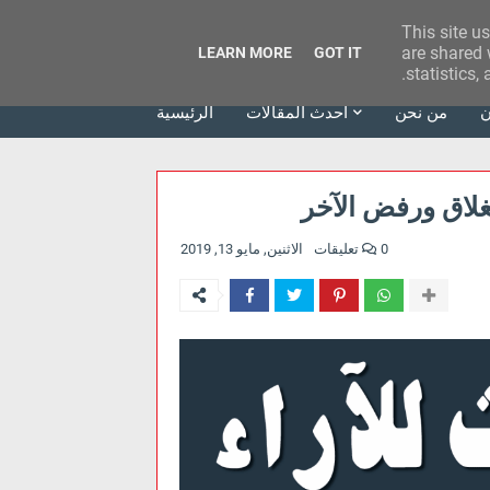
This site u
وكالة الحدث للآراء
are shared 
LEARN MORE
GOT IT
statistics,
ن
من نحن
أحدث المقالات
الرئيسية
غلاق ورفض الآخر
0 تعليقات
الاثنين, مايو 13, 2019