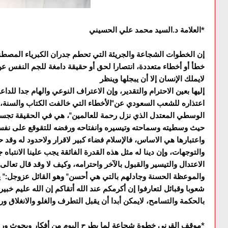
*العلامة د.السيد محمد علي الحسيني
إن الخطوات الشجاعة والجريئة التي تحطم جدران الکبرياء المصطن
خطأ أو أخطاء متعددة، انتصارا لحق أو حقيقة دامغة للجم النفس ع
لايملك الإنسان إلا أن يبجلها وينظر
إليها بعين الاحترام والتقدير، وإن الاعتراف النوعي والهام جدا لل
اعتذاره للشعب السعودي عن"الأخطاء التي خالفت الكتاب والسنة،
الوسطي المعتدل الذي نزل رحمة للعالمين"، هي في الحقيقة تجسيد
حيث وسطيته وسماحته وتيسيره وانفتاحه ورفضه للتقوقع على نفسه
واعتبارها هي الاساس، فالإسلام فضاء کبير لاقرار ولاحدود له وقد
والتوجهات، وإن دينا له مثل هذه القدرة الفائقة يجب علينا الانتباه ج
الاعتدال والتيسير والقبول بالآخر واحترامه، وکيف لا وقد قال تعالى
والموعظة الحسنة وجادلهم بالتي هي أحسن" وهو القائل عزوجل:" ياأ
شعوبا وقبائل لتعارفوا إن أكرمكم عند الله أتقاكم إن الله عليم خبير
بالحکمة والتسامح، لايمکن أبدا أن يقبل التطرف والغلو والانغلاق و
*موقف القرني خطوة شجاعة لما يطرح اليوم من أفکار وبحوث ورٶ