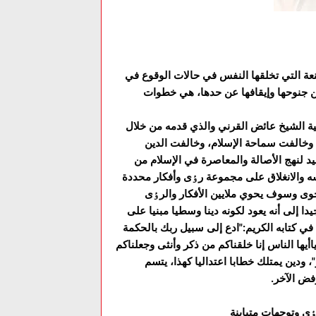
عة التي تخلقها النفس في حالات الوقوع في
ن جنوحها وإيقافها عن حدها، هي خطوات
داعية الشيخ عائض القرني والذي قدمه من خلال
 وخالفت سماحة الإسلام، وخالفت الدين
 لنهج الأصالة والمعاصرة في الإسلام من
 والانغلاق على مجموعة رٶى وأفکار محددة
 حوى وسوف يحوي ملايين الأفکار والرٶى
يدا إلى أنه يعود لکونه دينا وسطيا مبنيا على
 في کتابه الکريم:"ادع إلى سبيل ربك بالحكمة
يها الناس إنا خلقناكم من ذكر وأنثى وجعلناكم
"، ودين يمتلك خطابا اعتداليا كهذا، يتسم
رفض الآخر.
ى وتوجهات متباينة