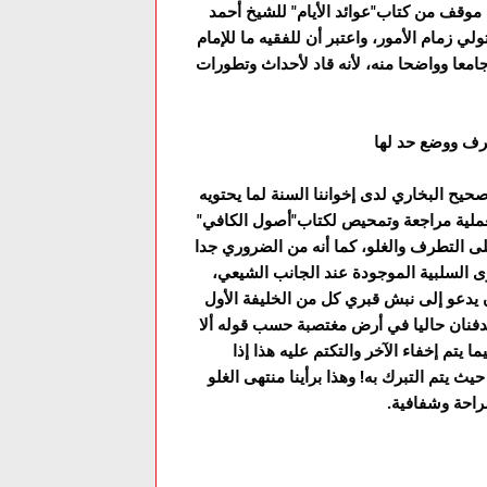
 موقف من کتاب"عوائد الأيام" للشيخ أحمد
لي زمام الأمور، واعتبر أن للفقيه ما للإمام
امعا وواضحا منه، لأنه قاد لأحداث وتطورات
تطرف ووضع حد لها
حيح البخاري لدى إخواننا السنة لما يحتويه
 لعملية مراجعة وتمحيص لکتاب"أصول الکافي"
ى التطرف والغلو، کما أنه من الضروري جدا
ى السلبية الموجودة عند الجانب الشيعي،
 يدعو إلى نبش قبري كل من الخليفة الأول
 يدفنان حاليا في أرض مغتصبة حسب قوله ألا
 يتم إخفاء الآخر والتکتم عليه هذا إذا
ث يتم التبرك به! وهذا برأينا منتهى الغلو
راحة وشفافية.