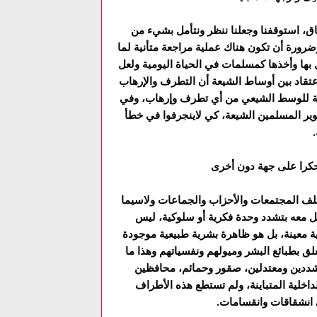
اق، استوقفنا وجعلنا ننظر ونتأمل بشيء من
رورة أن تکون هناك عملية مراجعة متأنية لما
بها وأخذها کمسلمات في الحياة اليومية ولعل
تقاد بين أوساط الشيعة أن التطرف والإرهاب
املة للوسط الشيعي من أي تطرف وإرهاب، وفي
نوير المسلمين الشيعة، کي لاينجرفوا في خطأ
كرا على جهة دون أخرى
لف المجتمعات والأحزاب والجماعات ولاسيما
مل معه بتشدد وحدة فكرية أو سلوكية، ليس
ية معينة، بل هو ظاهرة بشرية طبيعية موجودة
لق بطبائع البشر وميولهم ونفسياتهم وهذا ما
شددين ومعتدلين، صقور وحمائم، محافظين
اخلية المتباينة، ولم تستطع هذه الأطراف
ى انشقاقات وانقسامات.