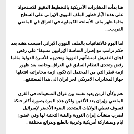
هنا بدأت المخابرات الأمريكية بالتخطيط الدقيق للاستحواذ
على هذه الآبار فظهر الملف النووي الإيراني على السطح
مثلما ظهر ملف الأسلحة الكيماوية في العراق في الماضي
القريب....
اما اليوم فالاتفاقيات بالملف النووي الايراني اصبحت هشه بعد
حكم ترامب مع إصرار الساسة الإيرانيين مسبقا" على رفض
لجان التفتيش لمنشآتهم النووية وتحديهم للأسرة الدولية مثلما
رفض وتحدى النظام السابق في العراق..وخاصة بعد ظهور
ازمة قطر التي من المحتمل ان تكون ازمة مخابراتيه افتعلها
جهاز المخابرات الامريكي لجر ايران الى هذا المستنقع..
نعم وكأن الزمن يعيد نفسه بين عراق التسعينات في القرن
الماضي وإيران بعد الألفين ولكن هذه المرة بصورة أكثر حنكة
فسوف تعطي الولايات المتحدة الضوء الأخضر لإسرائيل
لضرب منشآت إيران النووية والبنية التحتية لها وفي غضون
ايام وبمشاركة أمريكية وغربية بالطبع وبذرائع مختلفة .