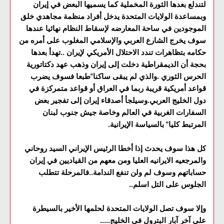
لتندلع بعدها الثورة المخملية كما يسميها البعض في إيران
وبمساعدة الولايات المتحدة يدخل أفراد منظمة مجاهدي خلق
الموجودين في ساحة المعارضه لإسقاط النظام نهائيا عندها
سوف يخرج الشارع العربي والإسلامي المغلوب على أمره من
حكامه بتظاهرات تندد الاحتلال الأمريكي لإيران ..تهدأ بعدها
بحجة أن الديمقراطية دخلت إلى إيران وذهب عهد دكتاتورية
الحرس الثوري .والذي لم يبقى ساكنا"طبعا فسوف يضرب
قواعد أمريكية قريبة ربما في العراق أو قواعد متمركزة في
دول الخليج العربي.وسيلجأ أصدقاء إيران إلى تفجير بعض
السفارات الغربية في العالم وخاصة جيش جنوب لبنان
المرتبط كليا" بالسياسة الإيرانية.
كل هذا سوف يحدث إذا أخطا الرئيس الإيراني السيد روحاني
والمرجعيه الايرانيه العليا ومن معهم من القياديين في إيران
حساباتهم وسوف لم ولن تنفع الندامة..فالمرحلة تتطلب
الجلوس على التل اسلم..
وإلا سوف تصل الولايات المتحدة لحلمها الأخير بالسيطرة
على آخر آبار البترول في الخليج.....