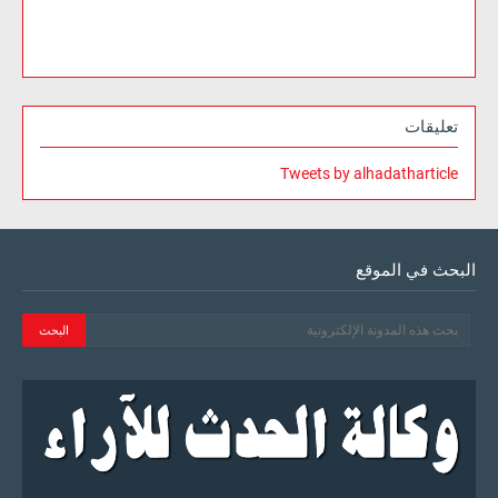
تعليقات
Tweets by alhadatharticle
البحث في الموقع