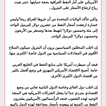
الأمريكي على آبار النفط العراقية بحجة حمايتها .حتى هبت
رياح ارتفاع الأسعار على البترول..
ولكي تتأكد الولايات المتحدة من أن غزوها للعراق ربحا"وليس
خسارة ارتفعت أسعار النفط من عشرين دولار للبرميل الواحد
إلى مئة وخمسين دولارا".لتهبط بعدها وتستقر بين الأربعون
وخمسون دولارا" للبرميل الواحد..
إن اغلب المحللين السياسيين يرون أن البترول سيكون السلاح
الأقوى في المعادلات السياسية بين الدول خاصة" الكبرى منها.
فبعد أن سيطرت أمريكا على منابع النفط في الخليج العربي
عامة .أصبح الاقتصاد الأمريكي المهزوز في وضع أفضل بكثير
من اقتصاد الدول الكبرى الأخرى.
إن اغلب دول العالم وخاصة الدول النامية تعاني من وضع
اقتصادي متردي جدا"ما يجعل الشركات الامريكيه هي المنقذ
الوحيد لهذه الشعوب فنجد الرأسماليين الأمريكيين يشترون
النفط من المنبع ثم يبيعونه بأسعار مضاعفة لهذه الدول بالبيع