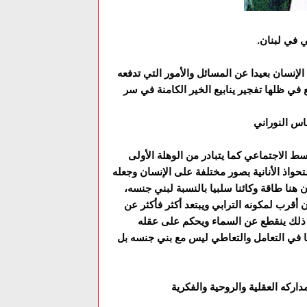
 في لبنان.
لإنسان بعيدا عن المسائل والأمور التي تدفعه
في ظلها تفجير ينابيع الخير الکامنة في سر
ساس النوراني
وسط الاجتماعي کما يتبادر من الوهلة الأولى
تحواذ الأنانية بصور مختلفة على الإنسان وجعله
 هنا طاقة وکائنا سلبيا بالنسبة لبني جنسه،
ن أقرب لمکونه الترابي ويبتعد أکثر فأکثر عن
ل ذلك ينقطع عن السماء ويحکم على عقله
بيا في التعامل والتعاطي ليس مع بني جنسه بل
دارکه العقلية والروحية والفکرية