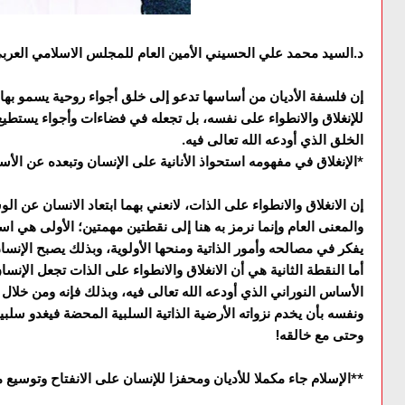
د.السيد محمد علي الحسيني الأمين العام للمجلس الاسلامي العربي
إن فلسفة الأديان من أساسها تدعو إلى خلق أجواء روحية يسمو بها ا
للإنغلاق والانطواء على نفسه، بل تجعله في فضاءات وأجواء يستطيع 
الخلق الذي أودعه الله تعالى فيه.
*الإنغلاق في مفهومه استحواذ الأنانية على الإنسان وتبعده عن الأ
إن الانغلاق والانطواء على الذات، لانعني بهما ابتعاد الانسان عن ال
والمعنى العام وإنما نرمز به هنا إلى نقطتين مهمتين؛ الأولى هي اس
يفکر في مصالحه وأمور الذاتية ومنحها الأولوية، وبذلك يصبح الإنسان
أما النقطة الثانية هي أن الانغلاق والانطواء على الذات تجعل الإنسا
الأساس النوراني الذي أودعه الله تعالى فيه، وبذلك فإنه ومن خلا
ونفسه بأن يخدم نزواته الأرضية الذاتية السلبية المحضة فيغدو سل
وحتى مع خالقه!
**الإسلام جاء مكملا للأديان ومحفزا للإنسان على الانفتاح وتوسيع م