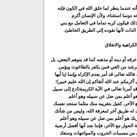
أنه عندما ينظر لما خلق الله في الکون فإنه
ونما استثناء، ولأن الإنسان أکرم
ذلك فيکون کربه تماما في التعامل مع بني
 الذات لأنها تقوده إلى الطريق الخاطئ.
کراهية والانغلاق
قه أو دينه أو مذهبه کما قد يتوهم البعض، بل
ين الرشد من الغي فمن يكفر بالطاغوت ويؤمن
لله تعالى قد أمر بعدم الإکراه وإنما (يا أيها
أكرمكم عند الله أتقاكم إن الله عليم خبير)؛
د أمرنا تعالى في الآية الکريمة(ادع إلى سبيل
و أعلم بمن ضل عن سبيله وهو أعلم
ع الآخر، کفيل بتقريبه منك مثلما ستجد نفسك
ك له طريق آخر لمعرفة الله، وليس من شأنك
ربك هو أعلم بمن ضل عن سبيله وهو أعلم
 الحوار مع الآخر، فإننا نجد أنها أفضل أرضية
ي هي من مسببات الحروب والمواجهات وسفك