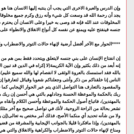
وإن الدرس والعبرة الاخرى التي يجب أن ينتبه إليها الانسان هنا هو 
يجد أن رحمة الله قد وسعت کل شيء وأنه رزق وکرم جميع مخلوقاته د
المخلوقات عند الله فإنه قد وصى به خيرا وعلى الانسان أن يحترم 
جنسه فينفتح عليه ويمنع عن نفسه کل أنواع الانغلاق والانطواء على
****الحوار مع الآخر أفضل أرضية لإنهاء حالات التوتر والاضطراب وال
إن انفتاح الإنسان على بني جنسه لايتعلق ويتحدد فقط بمن هم من عر
إنه أبعد من ذلك بکثير وإن الآية الکريمة(لا إكراه في الدين قد تب
بالله فقد استمسك بالعروة الوثقى لا انفصام لها والله سميع عليم)، فا
الناس إنا خلقناكم من ذكر وأنثى وجعلناكم شعوبا وقبائل لتعارفوا إن 
والمقصود بالتعارف هنا التواصل الذي يتم عبر الحوار الإيجابي کما ق
ربك بالحكمة والموعظة الحسنة وجادلهم بالتي هي أحسن إن ربك ه
بالمهتدين)، فاتباع أصول الحکمة والموعظة وأحسن الکلام وأنقاه م
تشعر بحالة من الراحة الروحية، لأنك في تواصل صحيح مع آخر مثل
ولا من شأنه تحديد أي منکما الأصح، فذلك أمر مختص به تعالى(إن 
بالمهتدين)، وإذا مافکرنا قليلا بالجوانب الإيجابية والمشرقة من قضية
ومناخ لإنهاء حالات التوتر والاضطراب والکراهية والانغلاق والت