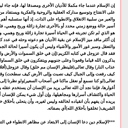
إن الإسلام عندما جاء مکملا للأديان الأخرى ومصدقا لها، فإنه جاء ل
على الانفتاح وتوسيع مدارکه العقلية والروحية والفکرية ويستفاد من
والعبر من سلبية الانغلاق والانطواء على الذات، إذ أنها ستسلبه أه
أسير حالة ووضع زمني محدد أو بالأحرى تجارة زائلة وربح وهمي، فا
هو الذي لم تکن تجربته في الحياة أسيرة تجارة زائلة وربح وهمي،
إن أکثر ماقد ميز الإسلام عن بقية الأديان هو دعوته وحثه في عدد کب
والتعقل وسبر غور الأمور والأشياء وليس أن يکون أسيرا لحالة الج
فقد قال عزوجل في کتابه الکريم:(إن في خلق السموات والأرض واختلا
يذکرون الله قياما وقعودا وعلى جنوبهم ويتفکرون في خلق السماوا
عذاب النار) وقال تعالى(فلينظر الإنسان مم خلق) وقال عزوجل(أفل
کيف رفعت وإلى الجبال کيف نصبت وإلى الأرض کيف سطحت) وقال 
تعالى(لو کنا نسمع أو نعقل ماکنا في أصحاب السعير)ولو نظرنا إلى ه
أغوارها، فإننا نجد أن الله تعالى يريد من الإنسان أن يستخدم عقل
الحياة واکتشاف أسرارها ومجاهيلها، وإن أول شيء يمکن للإنسان أ
يريده أن يفهم بأن انقياده لخالقه وليس لغيره، وأن يتحلى بأخلاق 
الشريف( تخلقوا بأخلاق الله)أي بصفاته.
***الإسلام دين دعا الإنسان إلى الابتعاد عن مظاهر الانطواء في ال