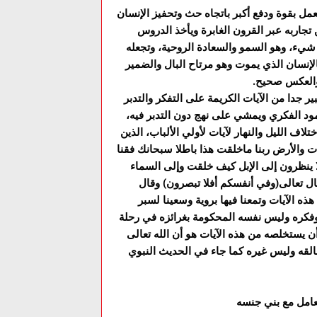
يعمل بقوة ودفع أکبر باتجاه حث وتحفيز الإنسان
 تجاربه عبر القرون الغابرة ويأخذ الدروس
م شيء، وهو السمو والسعادة الروحية، وتجعله
لإنسان الذي يموت وهو مرتاح البال والضمير
 والعکس صحيح.
ير جدا من الآيات الکريمة على التفکر والتدبر
مود الفکري ويمشي على نهج دون التدبر فيه،
ف الليل والنهار لآيات لأولي الألباب، الذين
ت والأرض ربنا ماخلقت هذا باطلا سبحانك فقنا
ا ينظرون إلى الإبل کيف خلقت وإلى السماء
تعالى(وفي أنفسکم أفلا تبصرون) وقال
ذه الآيات وتمعنا فيها بروية وسعينا لسبر
ه وفکره وليس نفسه المحکومة بغرائزه في رحلة
ن يستخلصه من هذه الآيات هو أن الله تعالى
خالقه وليس غيره کما جاء في الحديث النبوي
تعامل مع بني جنسه