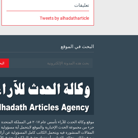
تعليقات
Tweets by alhadatharticle
البحث في الموقع
موقع وكالة الحدث للآراء تأسس عام ٢٠١٧ في المملكة الم
جزء من مجموعة الحدث الإخبارية والموقع لايتحمل أية مسؤولية 
المقالات المنشورة فيه ويتحمل الكاتب كامل المسؤولية عن أرائه
يرد فيها التي تخالف القوانين أو تنتهك حقوق الملكية أو حقوق ال