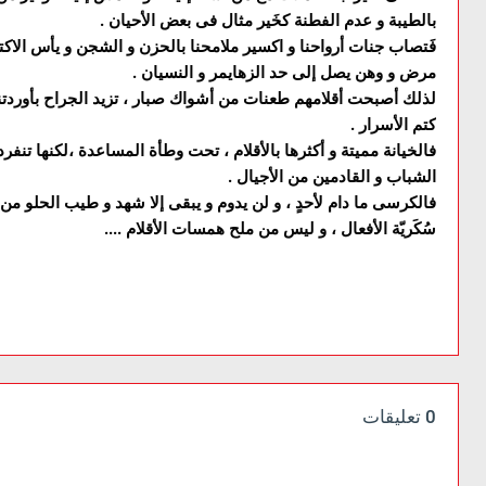
بالطيبة و عدم الفطنة كخَير مثال فى بعض الأحيان .
فَتصاب جنات أرواحنا و اكسير ملامحنا بالحزن و الشجن و يأس الاكتئ
مرض و وهن يصل إلى حد الزهايمر و النسيان .
لذلك أصبحت أقلامهم طعنات من أشواك صبار ، تزيد الجراح بأوردتنا ،
كتم الأسرار .
فالخيانة مميتة و أكثرها بالأقلام ، تحت وطأة المساعدة ،لكنها تن
الشباب و القادمين من الأجيال .
فالكرسى ما دام لأحدٍ ، و لن يدوم و يبقى إلا شهد و طيب الحلو من
سُكَريّة الأفعال ، و ليس من ملح همسات الأقلام ....
0 تعليقات