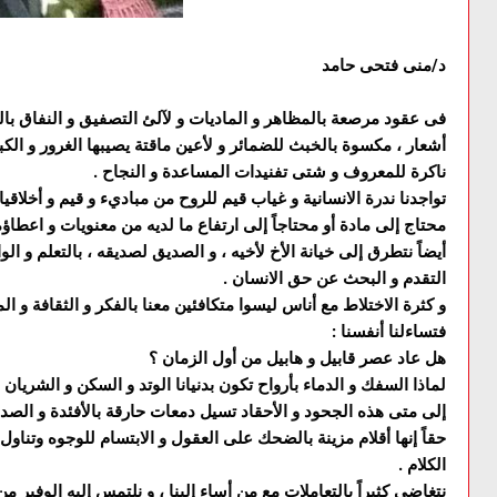
د/منى فتحى حامد
فى عقود مرصعة بالمظاهر و الماديات و لآلئ التصفيق و النفاق با
أشعار ، مكسوة بالخبث للضمائر و لأعين ماقتة يصيبها الغرور و الك
ناكرة للمعروف و شتى تفنيدات المساعدة و النجاح .
تواجدنا ندرة الانسانية و غياب قيم للروح من مباديء و قيم و أخلاق
محتاج إلى مادة أو محتاجاً إلى ارتفاع ما لديه من معنويات و اعطاؤه
أيضاً نتطرق إلى خيانة الأخ لأخيه ، و الصديق لصديقه ، بالتعلم و ال
التقدم و البحث عن حق الانسان .
و كثرة الاختلاط مع أناس ليسوا متكافئين معنا بالفكر و الثقافة و ال
فتساءلنا أنفسنا :
هل عاد عصر قابيل و هابيل من أول الزمان ؟
لماذا السفك و الدماء بأرواح تكون بدنيانا الوتد و السكن و الشريان 
إلى متى هذه الجحود و الأحقاد تسيل دمعات حارقة بالأفئدة و الصد
حقاً إنها أقلام مزينة بالضحك على العقول و الابتسام للوجوه وتنا
الكلام .
نتغاضى كثيراً بالتعاملات مع من أساء إلينا ، و نلتمس إليه الوفير من الأ