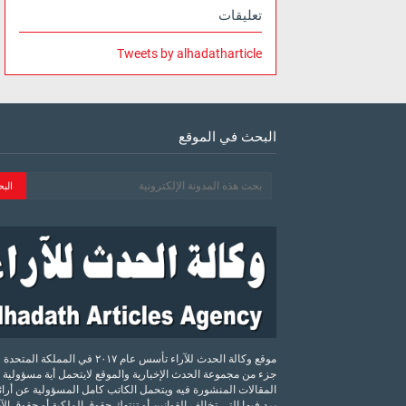
تعليقات
Tweets by alhadatharticle
البحث في الموقع
موقع وكالة الحدث للآراء تأسس عام ٢٠١٧ في المملكة الم
جزء من مجموعة الحدث الإخبارية والموقع لايتحمل أية مسؤولية 
المقالات المنشورة فيه ويتحمل الكاتب كامل المسؤولية عن أرائه
يرد فيها التي تخالف القوانين أو تنتهك حقوق الملكية أو حقوق ال