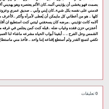
بصمت فهو يخشى أن يؤذيني ألمه..كان الألم يعتصره وهو يهديني ألأ
قدمني على نفسه بكل شيء..كان إبني وأبي .. صديق عمري وعزوتي.. 
كلها .. هو من أعطاني كل مايمكن أن يُعطى لأمرأه وأكثر ..لاأعرف
آلامه كانت تؤذيني ..مرضه كان يسحقني ليتني كنت استطيع ان أقا
أعجزني حزن فقده وغياب ضله ..قبله كنت كمن يجلس في غرفه مظ
الشمس وحل الفرح .. .. أبقينا أبواب الحياه مشرعه ماشاء لنا العمر
تكفي لتمنع القدر ولم أستطع إقناعه إننا واحد .. فأخذ مني ماستطا
0 تعليقات