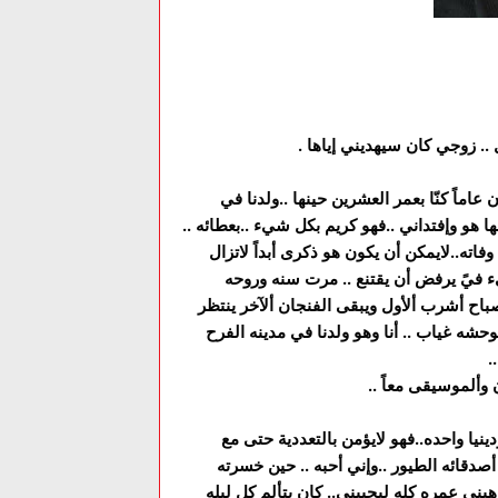
. زوجي كان سيهديني إياها .
ماً كنّا بعمر العشرين حينها ..ولدنا في
 هو وإفتداني ..فهو كريم بكل شيء ..بعطائه ..
وفاته..لايمكن أن يكون هو ذكرى أبداً لاتزال
 فيً يرفض أن يقتنع .. مرت سنه وروحه
باح أشرب ألأول ويبقى الفنجان ألآخر ينتظر
وحشه غياب .. أنا وهو ولدنا في مدينه الفرح
.
 وألموسيقى معاً ..
دينيا واحده..فهو لايؤمن بالتعددية حتى مع
صدقائه الطيور ..وإني أحبه .. حين خسرته
ني عمره كله ليحييني.. كان يتألم كل ليله