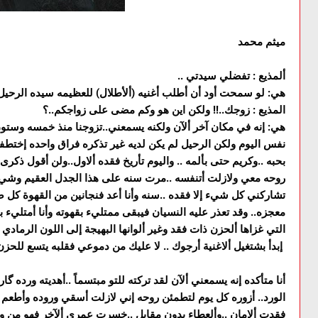
ميثم محمد
ألمذيع : تفضلي سيدتي ..
هي: لو سمحت أود أن أطلب أغنيه (ألأطلال) للعظيمه سيده الرحيل .
المذيع : زوجك..!! ولكن اين هو وكم مضى على زواجكم..؟
هي: إنه في مكان آخر ألآن ولكنه يسمعني..تزوجنا منذ خمسه وستون عا
نفس اليوم ولكن الرحيل لم يكن لديه غير تذكره فراق واحده إختطفها
بحبه ..وكريم حتى بألمه .. واليوم تأريخ فقده ألاول..ولن أقول ذكرى 
روحه معي ولازلت أتنفسه ..مرت سنه على هذا الجدل العقيم وشيء
تشاركني كل شيء إلا فقده ..سنه وأنا أعد فنجانين من القهوة كل ص
معجزه.. وقد تعذر عليه النسيان فيبقى ممتليء بقهوته وأنا أمتليء ب
التي غزاها ألحزن ذات فقد وغير ألوانها البهيجة إلى اللون الرمادي .
إبدأ بشتغيل ألاغنية أرجوك .. لا عليك من دموعي فقلبه يتسع للحزن
أنا متأكده إنه يسمعني ألآن لقد تركته للتو مبتسماً ..أهديته ورده گار
الورد.. أزوره كل يوم لتطمئن روحه إني لازلت أسقي وروده وأطعم أ
فقدت ألامان ..وألعطاء بدون مقابل ..خسرت عمري ألآخر فهو من وهب