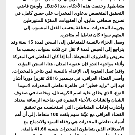
متعاطيها. وخففت هذه الأحكام، بعد الاحتلال. وأوضح قاضي
التحقيق المتخصص بدعاوى المخدرات علي حسن كامل، في
تصريح صحافي سابق، أن العقوبات، المقرّة للمتورطين
بجريمة المخدرات، مختلفة بحسب الفعل المنسوب إلى
المتهم سواء كان تعاطيا أم متاجرة.
ويصل الجزاء بالنسبة للمتعاطي إلى السجن لمدة 15 سنة وقد
يتراجع إلى الحبس لمدة لا تقل عن ثلاث سنوات، بحسب ما
معروض والظروف المحيطة، أما إذا كان التعاطي في المعركة
وأثناء مواجهة العدو فإن عقوبة المدان، هنا، السجن المؤبد،
و(قد) تصل العقوبة إلى الإعدام بالنسبة لمن يتاجر بالمخدرات.
وأصدر القضاء العراقي، في ديسمبر 2016، تقريرا دوريا أشار
فيه إلى “تزايد خطير” في ظاهرة تعاطي المخدرات لاسيما
النوع، الذي يطلق عليه اسم الكريستال، وبخاصة في صفوف
الشبان والشابات بالأحياء الفقيرة في ضاحية الرصافة ببغداد.
وأشارت إفادات المتعاطين، التي استخلصت من تحقيق
القضاء العراقي مع عيّنة منهم بلغت 100 متعاط، إلى أن أهم
أسباب تعاطي المخدرات هي رفقاء السوء والاندماج مع
الأصدقاء، الذين يتعاطون المخدرات بنسبة 41.66 بالمئة.