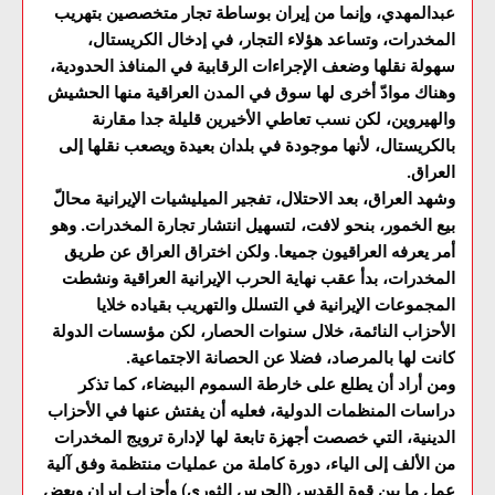
عبدالمهدي، وإنما من إيران بوساطة تجار متخصصين بتهريب
المخدرات، وتساعد هؤلاء التجار، في إدخال الكريستال،
سهولة نقلها وضعف الإجراءات الرقابية في المنافذ الحدودية،
وهناك موادّ أخرى لها سوق في المدن العراقية منها الحشيش
والهيروين، لكن نسب تعاطي الأخيرين قليلة جدا مقارنة
بالكريستال، لأنها موجودة في بلدان بعيدة ويصعب نقلها إلى
العراق.
وشهد العراق، بعد الاحتلال، تفجير الميليشيات الإيرانية محالّ
بيع الخمور، بنحو لافت، لتسهيل انتشار تجارة المخدرات. وهو
أمر يعرفه العراقيون جميعا. ولكن اختراق العراق عن طريق
المخدرات، بدأ عقب نهاية الحرب الإيرانية العراقية ونشطت
المجموعات الإيرانية في التسلل والتهريب بقياده خلايا
الأحزاب النائمة، خلال سنوات الحصار، لكن مؤسسات الدولة
كانت لها بالمرصاد، فضلا عن الحصانة الاجتماعية.
ومن أراد أن يطلع على خارطة السموم البيضاء، كما تذكر
دراسات المنظمات الدولية، فعليه أن يفتش عنها في الأحزاب
الدينية، التي خصصت أجهزة تابعة لها لإدارة ترويج المخدرات
من الألف إلى الياء، دورة كاملة من عمليات منتظمة وفق آلية
عمل ما بين قوة القدس (الحرس الثوري) وأحزاب إيران وبعض