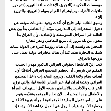
مؤسسات الحكومة (التجهيز، الإعداد، منافذ التهريب) ثم دور
مافيات الأحزاب وميليشياتها للقيام بمهام (الترويج، والتوزيع..
إلخ).
وسبق للنائبة ليلى فليح أن أكدت وجود معلومات موثقة عن
دخول المخدرات إلى المدارس، مبيّنة أن التعاطي بدأ بين بعض
الطلبة في المراحل المتوسطة والإعدادية، وأن العراق بدأ
يتحول من بلد مرور إلى مرتع للتعاطي ومقر لتجارة
المخدرات. ولفتت إلى أن هناك رؤوسا كبيرة في الدولة تساند
شبكات التجارة هذه، كما أن هناك مخابرات دولية تعمل على
ترويجها بالعراق.
كتب إليّ الناشط الحقوقي العراقي الدكتور مهدي الحبيب،
المقيم في باريس، أن تحطيم المجتمع العراقي أخلاقيّا أول
أهداف نظام ولاية الفقيه، وترويج المخدرات داخل المجتمع
العراقي وتغذية إيران لها، عبر المنابر التابعة لها، والتي تروّج
الخرافات والأكاذيب والأساطير، هدفه الأول استهداف المرأة
والأطفال بهذه المخدرات، لأن نجاح المجتمع وتقدّمه يقوم
على أساس تفعيل الوظيفة الاجتماعية للمرأة بتربية الأطفال
وحماية الأسرة بغياب الرجل في العمل لإعاشة الأسرة، فإذا