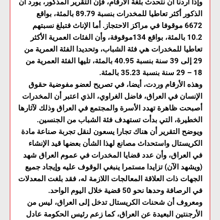
وإذا أردنا أن نتحدث بلغة الأرقام، فإن التقرير المذكور، يورد أن
الذكور أكثر تعاطيا للمخدرات بنسبة 89.79 بالمئة، بواقع
6672 موقوفا في مراكز الاحتجاز. أما الإناث فتبلغ نسبتهم
10.2 بالمئة، بواقع 134موقوفة، وأن الفئات العمرية الأكثر
تعاطيا للمخدرات هي فئة الشباب، وتحديدا الفئة العمرية من
29 إلى 39 سنة بنسبة 40.95 بالمئة، تليها الفئة العمرية من
18 – 29 سنة بنسبة 35.23 بالمئة.
وهذه الأرقام وردت، أيضا، في تصريح لعضو مفوضية حقوق
الإنسان في العراق، فاضل الغراوي، الذي اعتبر أن المخدرات
أصبحت ظاهرة تهدد الأسرة والمجتمع في العراق وذلك لآثارها
الخطيرة، التي بدأت تستهدف فئة الشباب من الجنسين.
ويوضح التقرير أن هناك تجارا يسعون لنقل تجربة صناعة مادة
الكريستال واستحداث مصانع لهذا الشأن بعضها قيد الإنشاء
في العراق، وأن عدد قضايا المخدرات في عموم العراق شهد
(ويشهد الآن) تزايدا مستمرا ينبغي الوقوف عليه وإيجاد جميع
الجهات ذات العلاقة المعالجات اللازمة له، فقد بلغت المعدلات
في الرصافة وحدها نحو 50 قضية خلال اليوم الواحد.
ومعروف أن شحنات الكريستال تدخل إلى العراق، ليس من
الأرجنتين البعيدة عن العراق، كما زعم رئيس الحكومة عادل