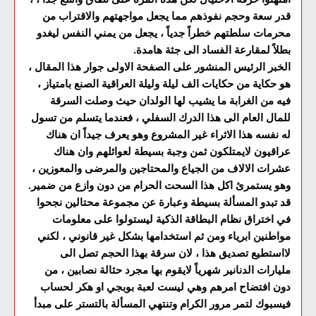
قدر سعة وحجم نفوذهم مما يجعل مواجهتهم والاقتراب من
محرمات سلطتهم خطراً جدياً ، يجعل من يمني النفس ليغدو
بطلاً لمقارعة الفساد الى جثة هامدة.
الخبر الرئيس المنشور على الصفحة الاولى جوار هذا المقال ،
هو حكاية من حكايات الف ليلة وليلة العراقية الصنع بامتياز ،
فيه من الغرابة ما يشيب لها الولدان حيث وصلت السرقة
للمال العام الى هذا الدرك السفلي ، فعندما يتسلم من تسول
له نفسه هذا الاثراء غير المشروع وهو يعرف جيداً ان هناك
عراقيون لايمتلكون ثمن وجبة بسيطة لعوائلهم وان هناك
عشرات الالاف من الجياع والمحتاجين والمرضى والمعوزين ،
وهو يستمرئ اكل هذا السحت الحرام من دون وازع من ضمير.
قد تبدو المسألة بسيطة وعبارة عن مجموعة محتالين نجحوا
في اختراق نظام البطاقة الذكية ليستولوا على معلومات
مواطنين ابرياء ومن ثم استخدامها بشكل غير قانوني ، لكني
لااستطيع تصديق هذا ، لان سرقة بهذا الحجم تصل الى
مليارات الدنانير شهرياً لايقوم بها مجرد حثالة نصابين ، من
دون افتضاح امرهم وهي ليست لعبة بوبجي او هكر لحساب
فيسبوك لتمر مرور الكرام وتنتهي المسألة بالتستر على مبدأ