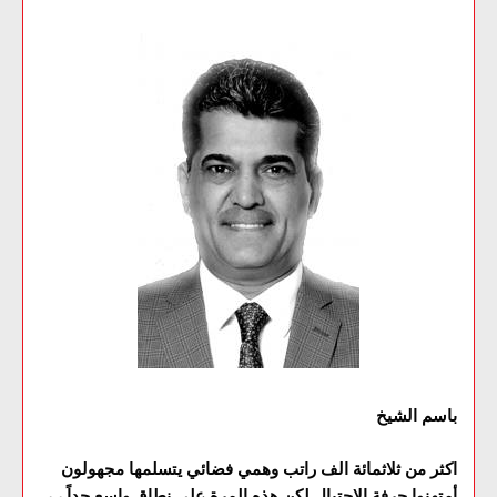
باسم الشيخ
اكثر من ثلاثمائة الف راتب وهمي فضائي يتسلمها مجهولون
أمتهنوا حرفة الاحتيال لكن هذه المرة على نطاق واسع جداً ، ،