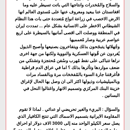
والسلاح والمُخدرات وانتاجها التي باتت تسيطر عليه وما
افغانستان عنا ببعيد ومعروف عنها على مُستوى العالم انها
الارض الاخصب في زراعة انواع مُتعددة حتى بات هذا النظام
الشيطاني الاخطر على الانسانية بشكل عام ... تمددت ايران
في المنطقة ووصلت الى اقصى أمانيها بالسيطرة على اربع
عواصم عربية وصار مُعمميها
وجُهلائها يتبجَحون بذلك ويتفاخرون بصنيعها وأصبح الذيول
يُغردون عن قُوتها العسكرية والنووية ولكنها من جهة اخرى
نراها تتباكى على نفط مُهرب وسُفن مُحتجزة وتشتكي من
ضعف مواردها وتأثرها بذلك ؟ اما في عراق الدم قراطية
فأغرقتنا جارة السوء بالمُفخخات مرة وبالفساد مرات
وبالميليشيات وذيولها اكثر الى ان وصل بها الحال لإغراق
خزينة البنك المركزي وتسميم الانهار واغتالوا النحل في
البساتين .
والسؤال : البريء والغير تحريضي او عدائي . لماذا لا تقوم
المقاومة الايرانية بتسميم الاسماك التي تنتج الكافيار الذي
يصل سعر الكيلو الواحد منه إلى 3000 الاف دولار او احراق