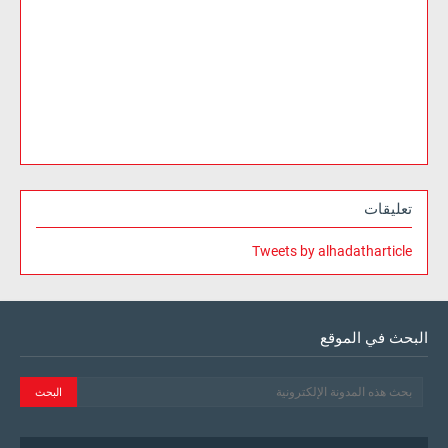
تعليقات
Tweets by alhadatharticle
البحث في الموقع