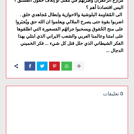
مزارع الزعفران وضربهُم في مقتل او إتلاف حقول الفستق ؟
اليس اقتصادنا أهم ؟
الى المُقاومة البلوشية والاحوازية وابطال مُجاهدي خلق .
اضربوا بقوة حتى يصرخ الملالي ويعلموا ان الله حق ويُجبَروا
على منح الحُقوق ويسحبوا جرائهُم المَسعورة التي اطلقوها
على امتنا وعالمنا العربي والشعب الايراني الذي ابتلي بهذا
الفكر الشيطاني الذي حلل قتل كل شيء ... فكر الخميني
الدجال ...
0 تعليقات