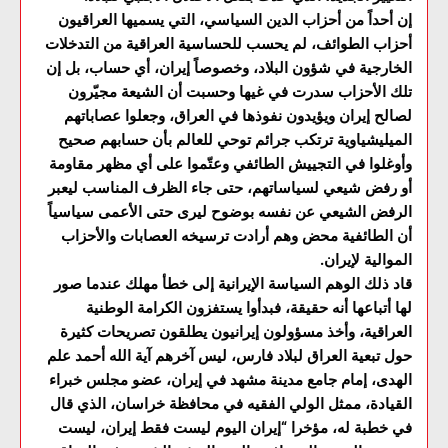
إن أحداً من أحزاب الدين السياسي، التي يسميها العراقيون
أحزاب الطوائف، لم يحسب للحساسية العراقية من التدخلات
الخارجية في شؤون البلاد، وخصوصاً إيران، أي حساب، بل إن
تلك الأحزاب سدرت في غيها وحسبت أن الشيعة مجيّرون
لصالح إيران ويؤيدون نفوذها في العراق، وجعلوا عصاباتهم
الميليشياوية ترتكب جرائم توحي للعالم بأن حسابهم صحيح
وأوغلوا في التجييش الطائفي وعتّموا على أي مظهر مقاومة
أو رفض شيعي لسياساتهم، حتى جاء الظرف المناسب ليعبر
الرفض الشيعي عن نفسه بوضوح ليرى حتى الأعمى سياسياً
أن الطائفية محض وهم أرادت ترسيخه العصابات والأحزاب
الموالية لإيران.
قاد ذلك الوهم السياسة الإيرانية إلى خطأ مهلك عندما صور
لها أتباعها أنه حقيقة، فبدأوا يستفزون الكرامة الوطنية
العراقية، وأخذ مسؤولون إيرانيون يطلقون تصريحات كثيرة
حول تبعية العراق لبلاد فارس، ليس آخرهم آية الله أحمد علم
الهدى، إمام جامع مدينة مشهد في إيران، عضو مجلس خبراء
القيادة، ممثل الولي الفقيه في محافظة خراسان، الذي قال
في خطبة له، مؤخرا “إيران اليوم ليست فقط إيران، ليست