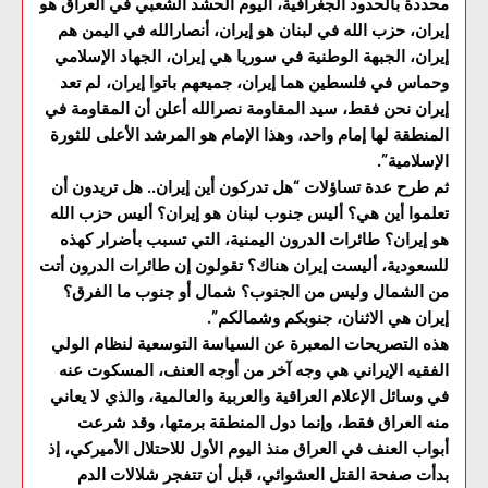
محددة بالحدود الجغرافية، اليوم الحشد الشعبي في العراق هو
إيران، حزب الله في لبنان هو إيران، أنصارالله في اليمن هم
إيران، الجبهة الوطنية في سوريا هي إيران، الجهاد الإسلامي
وحماس في فلسطين هما إيران، جميعهم باتوا إيران، لم تعد
إيران نحن فقط، سيد المقاومة نصرالله أعلن أن المقاومة في
المنطقة لها إمام واحد، وهذا الإمام هو المرشد الأعلى للثورة
الإسلامية”.
ثم طرح عدة تساؤلات “هل تدركون أين إيران.. هل تريدون أن
تعلموا أين هي؟ أليس جنوب لبنان هو إيران؟ أليس حزب الله
هو إيران؟ طائرات الدرون اليمنية، التي تسبب بأضرار كهذه
للسعودية، أليست إيران هناك؟ تقولون إن طائرات الدرون أتت
من الشمال وليس من الجنوب؟ شمال أو جنوب ما الفرق؟
إيران هي الاثنان، جنوبكم وشمالكم”.
هذه التصريحات المعبرة عن السياسة التوسعية لنظام الولي
الفقيه الإيراني هي وجه آخر من أوجه العنف، المسكوت عنه
في وسائل الإعلام العراقية والعربية والعالمية، والذي لا يعاني
منه العراق فقط، وإنما دول المنطقة برمتها، وقد شرعت
أبواب العنف في العراق منذ اليوم الأول للاحتلال الأميركي، إذ
بدأت صفحة القتل العشوائي، قبل أن تتفجر شلالات الدم