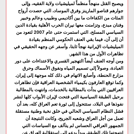
ويصبح القتل منهجاً منظماً لميليشيات ولاية الفقيه، وإلى
جوارهم قناصو المارينز وفرق الموساد، التي حصدت أرواح
المئات من الكفاءات ما بين أكاديمي وطبيب وعالم وخبير
وفنان مبدع، وتزامنت معها نيران الحرب الأهلية بقيادة الدين
السياسي المسلح، التي استمرت حتى عام 2007 لتعود من
آن إلى آن، فيما بقي العنف الحكومي المنظم بقيادة
الميليشيات الإيرانية نهجاً ثابتا، وأسفر عن وجهه الحقيقي في
تظاهرات الأول من هذا الشهر.
ومن أوجه العنف أيضاً التهجير القسري والاعتداءات على دور
العبادة، وصولاً إلى تسميم المياه ونفوق الأسماك وحرق
مزارع الحنطة، وأصابع الاتهام في ذلك كله موجهة إلى إيران.
وكما توقع العارفون بكيمياء الشخصية العراقية فإن تظاهرات
العراقيين التي بدأت بالمطالبة بالخدمات، وانتهت بالمطالبة
برحيل الطبقة السياسية التي فتحت لإيران الأبواب كلها لنشر
نفوذها في البلاد، ستتحول إلى ثورة تعم العراق كله، بعد أن
فشل النظام السياسي الحالي في خلق نخبة وطنية مستقلة
تعمل من أجل العراق وشعبه الجريح، وكانت النتيجة أن
الجمهور العراقي الحساس لم يتآلف مع السياسات التي
انتهجتها تلك الطبقة، وبدأ يدعو إلى استقلالية العراق عن