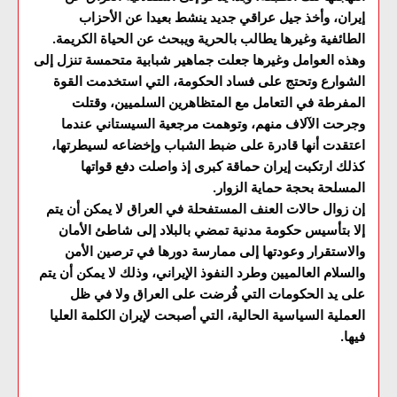
إيران، وأخذ جيل عراقي جديد ينشط بعيدا عن الأحزاب
الطائفية وغيرها يطالب بالحرية ويبحث عن الحياة الكريمة.
وهذه العوامل وغيرها جعلت جماهير شبابية متحمسة تنزل إلى
الشوارع وتحتج على فساد الحكومة، التي استخدمت القوة
المفرطة في التعامل مع المتظاهرين السلميين، وقتلت
وجرحت الآلاف منهم، وتوهمت مرجعية السيستاني عندما
اعتقدت أنها قادرة على ضبط الشباب وإخضاعه لسيطرتها،
كذلك ارتكبت إيران حماقة كبرى إذ واصلت دفع قواتها
المسلحة بحجة حماية الزوار.
إن زوال حالات العنف المستفحلة في العراق لا يمكن أن يتم
إلا بتأسيس حكومة مدنية تمضي بالبلاد إلى شاطئ الأمان
والاستقرار وعودتها إلى ممارسة دورها في ترصين الأمن
والسلام العالميين وطرد النفوذ الإيراني، وذلك لا يمكن أن يتم
على يد الحكومات التي فُرضت على العراق ولا في ظل
العملية السياسية الحالية، التي أصبحت لإيران الكلمة العليا
فيها.