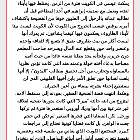
يمكث عيسى في الكويت فترة من الزمن، يختلط فيها بأبناء
لغته، ويعمل مع صديقه إبراهيم في أحد المطاعم قبل أن
تطالبه عماته بالرحيل إلى الفلبين خوفا من الفضيحة باكتشاف
أمره. يرفض عيسى الخروج من الكويت لأن الكويت ليست بيتا
لأبناء الطاروف يحكمون فيها كيفما يشاءون، ثم يدرك أنها
ليست أكثر من بيت طاروف ضيق لا يتسع إلا لثقافة واحدة
وعنصر واحد حين ينقطع عنه المال ويسرحه صاحب المطعم
دون جريرة. وفجأة، يجد بطلنا نفسه عائدا من حيث أتى،
مصاحبا بدعاء أخته خولة وعمته هند التي كانت تؤمن نظريا
بالمساواة وتحارب من أجل تحقيق مطالب "البدون"، إلا أنها
بلعت لسانها حين تعلق الأمر بابن أخيها الفلبيني الذي لن
يستطيع إخفاء بشرته بيضاء من أعين الجيران.
وهكذا، انتهت قصة الضحية الصغير، بعودته إلى مسقط آلامه،
ليتزوج من ابنة خالته "ميرلا" التي كانت بدورها ضحية لعلاقة
غير شرعية بين أمها وديك أوروبي استعمرها فترة ثم تركها
ورحل. لكن القضايا التي فجرها الصغير لم تكن في حجم
جسده الواهن، بل كانت قضايا كونية تحتاج إلى مراجعات
كبيرة. فمجتمع الكويت الذي يعاني من طبقية فجة وعنصرية
بغيضة يتعرى تحت أنامل أحد أبنائه البواسل، الذين لم يتخذوا