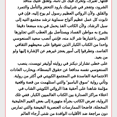
قلتها_ تعبرك، وتحرك فيك كل نأمة، وتغلق عليك منافذ
الشرود، وتفجر في شرايينك بارود التحفز والتأمل والتمرد
والقلق. ولأن الروائي العظيم رسول لم يوح إليه، فإن في
تابوت كل عمل عظيم ألواح سماوية ترشد مجتمع التيه إلى
سبل الرشاد. ولأن الكاتب الفذ يحمل في يده مبضعا دقيقا
يشرح به مواطن الفساد ويستأصل بؤر العطب التي تجاوزها
البعض باعتبارها شر لابد منه، فإنني أنصب سعيد السنعوسي
واحدا من الكتاب الكبار الذين تفوقوا على محيطهم الثقافي
الفاسد، وتطرقوا إلى أمور يعجز غيرهم عن الإشارة إليها ولو
من بعيد.
على خطى تشارلز ديكنز في روايته أوليفر تويست، ينصب
السنعوسي نفسه مدافعا عن حقوق البسطاء، ويحارب العادات
الاجتماعية الفاسدة في المجتمع الكويتي في أكثر من رواية.
وتأتي رواية "سوق البامبو" والتي استلهمت من قصة واقعية
مؤلمة شاهدا على أحقية هذا الروائي الكويتي الشاب في
اعتلاء مراكز الصدارة بين الكتاب العالميين الكبار. ففي تلك
الرواية، تعرض الكاتب بجرأة متهورة إلى بعض القيم الخليجية
المخجلة، فاضحا الممارسات العنصرية البغيضة والتي تمارس
دون مراجعة ضد الأقليات الوافدة من شتى أرجاء العالم