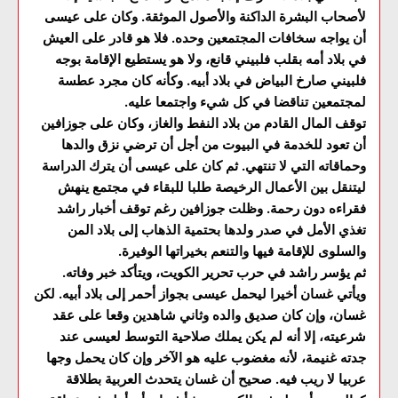
لأصحاب البشرة الداكنة والأصول الموثقة. وكان على عيسى
أن يواجه سخافات المجتمعين وحده. فلا هو قادر على العيش
في بلاد أمه بقلب فلبيني قانع، ولا هو يستطيع الإقامة بوجه
فلبيني صارخ البياض في بلاد أبيه. وكأنه كان مجرد عطسة
لمجتمعين تناقضا في كل شيء واجتمعا عليه.
توقف المال القادم من بلاد النفط والغاز، وكان على جوزافين
أن تعود للخدمة في البيوت من أجل أن ترضي نزق والدها
وحماقاته التي لا تنتهي. ثم كان على عيسى أن يترك الدراسة
ليتنقل بين الأعمال الرخيصة طلبا للبقاء في مجتمع ينهش
فقراءه دون رحمة. وظلت جوزافين رغم توقف أخبار راشد
تغذي الأمل في صدر ولدها بحتمية الذهاب إلى بلاد المن
والسلوى للإقامة فيها والتنعم بخيراتها الوفيرة.
ثم يؤسر راشد في حرب تحرير الكويت، ويتأكد خبر وفاته.
ويأتي غسان أخيرا ليحمل عيسى بجواز أحمر إلى بلاد أبيه. لكن
غسان، وإن كان صديق والده وثاني شاهدين وقعا على عقد
شرعيته، إلا أنه لم يكن يملك صلاحية التوسط لعيسى عند
جدته غنيمة، لأنه مغضوب عليه هو الآخر وإن كان يحمل وجها
عربيا لا ريب فيه. صحيح أن غسان يتحدث العربية بطلاقة