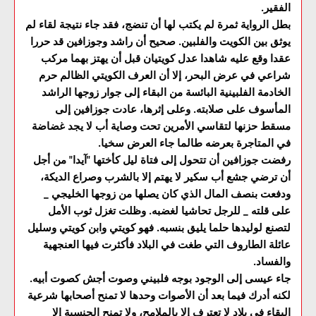
الفقير.
بطل الرواية ثمرة لم يكتب لها أن تنضج، فقد جاء نتيجة لقاء لم
يوثق بين الكويت والفلبين. صحيح أن راشد وجوزافين قد حررا
عقدا وقع عليه شاهدا عدل كويتيان قبل أن يهتز بهما مركب
شراعي في عرض البحر، إلا أن العرف الكويتي الظالم حرم
الخادمة الفلبينية البائسة من البقاء إلى جوار زوجها الراشد
المأسوف على صلابته. وعلى إثرها، عادت جوزافين إلى
مسقط حزنها لتقاسي الأمرين تحت وصاية أب لا يجد غضاضة
في المتاجرة بعرضه طالما جاء العرض سخيا.
رفضت جوزافين أن تتحول إلى فتاة ليل كأختها "آيدا" من أجل
أن ترضي جشع أب سكير لا يهتم إلا بالشرب وصراع الديكة،
ودفعت بنصف المال الذي كان يصلها من زوجها الخليجي _
على قلته _ للرجل تحاشيا لغضبه. وظلت تغزل ثوب الأمل
لتصنع لوليدها حلما يليق بنسبه. فهو كويتي وابن كويتي وسليل
عائلة الطاروف التي طغت في البلاد فأكثرت فيها العنجهية
والفساد.
جاء عيسى إلى الوجود بوجه فلبيني وصوت أجش كصوت أبيه.
لكنه أدرك فيما بعد أن الأصوات وحدها لا تمنح أصحابها شرعية
البقاء في بلاد لا تعترف إلا بالملامح، ولا تمنح الجنسية إلا