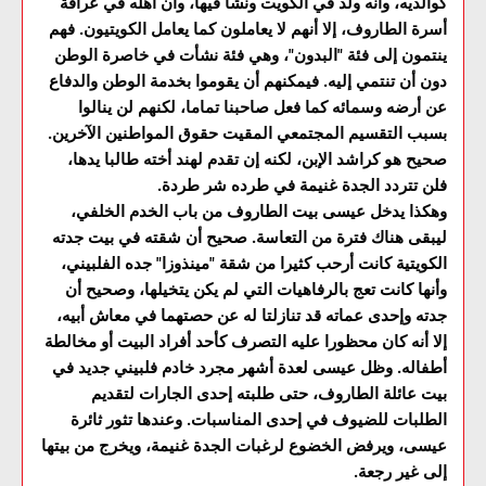
كوالديه، وأنه ولد في الكويت ونشأ فيها، وأن أهله في عراقة
أسرة الطاروف، إلا أنهم لا يعاملون كما يعامل الكويتيون. فهم
ينتمون إلى فئة "البدون"، وهي فئة نشأت في خاصرة الوطن
دون أن تنتمي إليه. فيمكنهم أن يقوموا بخدمة الوطن والدفاع
عن أرضه وسمائه كما فعل صاحبنا تماما، لكنهم لن ينالوا
بسبب التقسيم المجتمعي المقيت حقوق المواطنين الآخرين.
صحيح هو كراشد الإبن، لكنه إن تقدم لهند أخته طالبا يدها،
فلن تتردد الجدة غنيمة في طرده شر طردة.
وهكذا يدخل عيسى بيت الطاروف من باب الخدم الخلفي،
ليبقى هناك فترة من التعاسة. صحيح أن شقته في بيت جدته
الكويتية كانت أرحب كثيرا من شقة "مينذوزا" جده الفلبيني،
وأنها كانت تعج بالرفاهيات التي لم يكن يتخيلها، وصحيح أن
جدته وإحدى عماته قد تنازلتا له عن حصتهما في معاش أبيه،
إلا أنه كان محظورا عليه التصرف كأحد أفراد البيت أو مخالطة
أطفاله. وظل عيسى لعدة أشهر مجرد خادم فلبيني جديد في
بيت عائلة الطاروف، حتى طلبته إحدى الجارات لتقديم
الطلبات للضيوف في إحدى المناسبات. وعندها تثور ثائرة
عيسى، ويرفض الخضوع لرغبات الجدة غنيمة، ويخرج من بيتها
إلى غير رجعة.