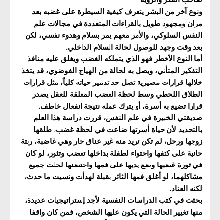
صاحب الفكر والرؤية
ونوع آخر من البشر يتعرف كيفية السيطرة على غضبه بعد
مران ومجهود طويل بالقراءات المتعددة في مجالات علم
النفس السلوكي، والأمر معهم يمر بسلام وهدوء نفسي، لكن
بعد وقت وجهد للوصول لحالة السلام الداخلي.
أما النوع الأخطر فهو الذي يتملكه الغضب ويغلق عليه منافذ
التفكير المتأني، ويصل به لحالة من الهياج الفوضوي، قد يتخذ
خلالها قرارات مصيرية تصل حد تدمير حياته كلياً، مثل قرارات
الطلاق اللحظي وسط لحظة الغضب المغلقة للعقل يصدر
قرارا تضيع به أسرة، أو يترك عمله نتيجة انفعال خاطف.
صديقتي الخبيرة في علم النفس، قررت دراسة هذا العلم
بالتحديد لأن حياة أسرتها ضاعت في لحظة غضب، طلقها
زوجها ورحل، لم تكن تريد منه غير عناق حار وهي غاضبة، ربتة
حانية على كتفها واحتواء لطفلة بداخلها تغضب وتثور، لو كان
في ثورة غضبها وضع يديها على فمها واحتضنها لحلت جميع
مشاكلهما، لو أغلق فمها الثائر بقبلة لهدأت ونسيت ما حدث،
لكنه العناد.
بحثت في كتب الدراسات النفسية لأجد إستراتيجيات عديدة،
منها تغيير الحالة التي يكون عليها الشخص، فمن كان واقفا