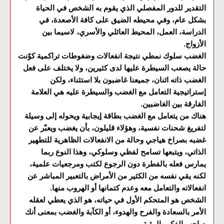
التقدير للدور المفصلي الذي يقوم به الشخص في الحياة
بشكل عام، وفي محيطه الضيق على كافة الأصعدة، في
الدراسة، العمل، المحيط العائلي والأسري، لاسيما بين
الأزواج.
الغضب سلوك نمطي نتيجة انفعالات وضغوطات تراكمية كوّنت
حالة يصعب السيطرة عليها لدى كثيرين، ولا يختلف على فعل
الغضب ذاته اثنان، جميعنا غاضبون بلا استثناء، ولكن
إستراتيجية التعامل مع الغضب والسيطرة عليه هي العلامة
الفارقة بين الغاضبين.
هناك من يتعامل مع الغضب بطاقة إيجابية ويحوله إلى وسيلة
لتفريغ شحنات نفسية، وهؤلاء قليلون، بأن يغضب ويعبّر عن
غضبه بصراخ هياجي وحالة من الانفعالات الظاهرية للتطهير
الذاتي، ويتبعها تسامح لفظي وسلوكي، وهذا النوع ربما
يمارس فعله بالفطرة دون الرجوع لكتب ومرجعيات علمية،
لكنه يقي نفسه من الكثير من الأمراض بالتعبير المباشر عن
انفعالاته والتعامل معه وعدم كتمانها أو الهروب منها.
الشخص هو المتحكم الأول في حياته، هو الذي يعطي لعقله
الأمر بالسعادة والفرح والهدوء، أو الكآبة والغضب بمعنى أنك