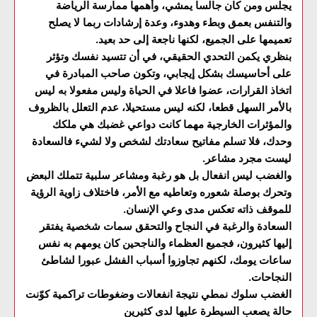
يجلس ومن كان جالسا يمشي، وأهمها ممارسة الرياضة
والتنفس بعمق وبطء وهدوء، وعدة إرشادات ربما لا يصلح
تعميمها على الجميع، لكنها ناجعة إلى حد بعيد.
بنظري يكمن التحدي الحقيقي، في أن تتسيد نفسك وتؤثر
على أحاسيسك بشكل إيجابي، وتكون صاحب المبادرة في
اتخاذ القرارات، عضوا فاعلا في الحياة وليس مفعولا به ليس
بالأمر السهل قطعا، لكنه ليس مستحيلا، عدم التعلل بالظروف
والمؤثرات الخارجية مهما كانت دواعي غضبك هي ملكك
وحدك، فلا تسلم مفاتيح سعادتك لشخص ولا لشيء فالسعادة
ليست مجرد مشاعر.
والغضب ليس انفعال بل هو رغبة ومشاعر سلبية تتملك البعض
وتحرك بوصلة شعوره وتعاطيه مع الأمر، فاختلاف زاوية الرؤية
للموقف ذاته تعكس مدى وعي الإنسان.
السعادة والرغبة في النجاح والتحقق سمات شخصية يفتقر
إليها كثيرون، فجميع العظماء والناجحين كان يومهم به نفس
ساعات يومك، لكنهم تجاوزوا أسباب الفشل عبورا لشاطئ
النجاحات.
الغضب سلوك نمطي نتيجة انفعالات وضغوطات تراكمية كوّنت
حالة يصعب السيطرة عليها لدى كثيرين