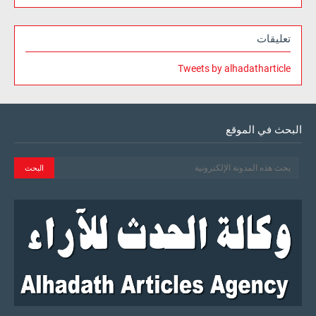
تعليقات
Tweets by alhadatharticle
البحث في الموقع