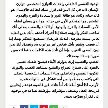
الهدوء النفسي الداخلي وإحداث التوازن الشخصي، توازن
الإنسان ذاته في كل المواقف قرار عليك اتخاذه، فالإنسان هو
قائد حياته وذاته، هو طاقة النور والسعادة والفرح والهدوء.
الشخص هو المتحكم الأول في حياته، هو الذي يعطي لعقله
الأمر بالسعادة والفرح والهدوء، أو الكآبة والغضب بمعنى أنك
صاحب الفكر والرؤية، فمثلا إذا أخبرك أحدهم بأنك بدين للغاية،
تعاني سمنة مفرطة، فلديك طريقتان تستطيع التفكير بهما، إما
أن تغضب وتشعر بأنك شخص غير مرغوب به، وتصدق أنك بدين
دون السعي للتغيير، وإما أن تأخذ هذه الكلمات دافعا لتحسين
صورة جسدك وصحتك.
الغضب والعصبية إرث يتوارثه الأبناء فيصبح طفلك عصبي
بالتعود على سماع الصراخ والتشبع بمشاهد الغضب والثورة،
التكوين النفسي والعاطفي وبناء السمات الشخصية للطفل
التي يكتسب معظمها من أمه تتشكل في سنوات عمره
الأولى، لذا أمنح أطفالك أماً هادئة غير غاضبة، تجدهم إيجابيين.
فبرمجة العقل وتسجيل مؤشرات مؤرشفة تساعد في توجيهه
إلى فكر أو تصرّف بعينه.