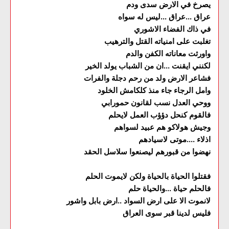
يصرخ في الارض سدى ودم
عراق ...عراق ...ليس له سواه
في ذاك الفضاء الاشوري
تغلبت على امنياته القتل والترهيب
واورثت معاناته الكفن والدم
لكنني ايقنت ...ان من الشباب يولد الخير
فشاعر الارض ولد من رحم دجلة والفرات
وامل الرجاء جاء منذ كلكامش الخلود
ووحي العدل نسب لقانون حمورابي
فالقوم كنحل دؤؤب العمل لايحلم
وجيش هولاكو هم عبيد لسواهم
اذلاء ....موتى لاسيادهم
نهضوا من قبورهم ليصنعوا سلاسل الحقد
فقتلوا الحياة بالحياة ولكن لايموت الحلم
فالحلم حياة ...والحياة حلم
لانموت الا على ارض السواد ..ارض بابل واشور
فليس لدينا قبر سوى العراق