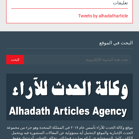
تعليقات
Tweets by alhadatharticle
البحث في الموقع
موقع وكالة الحدث للآراء تأسس عام ٢٠١٧ في المملكة المتحدة وهو جزء من مجموعة
الحدث الإخبارية والموقع لايتحمل أية مسؤولية عن المقالات المنشورة فيه ويتحمل
الكاتب كامل المسؤولية عن أرائه وما يرد فيها التي تخالف القوانين أو تنتهك حقوق