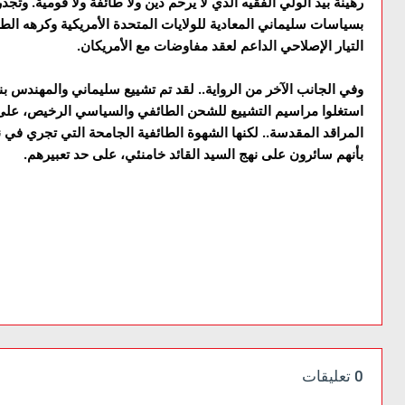
رهينة بيد الولي الفقيه الذي لا يرحم دين ولا طائفة ولا قومية. وت
بسياسات سليماني المعادية للولايات المتحدة الأمريكية وكرهه ال
التيار الإصلاحي الداعم لعقد مفاوضات مع الأمريكان.
وفي الجانب الآخر من الرواية.. لقد تم تشييع سليماني والمهندس ب
استغلوا مراسيم التشييع للشحن الطائفي والسياسي الرخيص، على أق
المراقد المقدسة.. لكنها الشهوة الطائفية الجامحة التي تجري في ن
بأنهم سائرون على نهج السيد القائد خامنئي، على حد تعبيرهم.
0 تعليقات