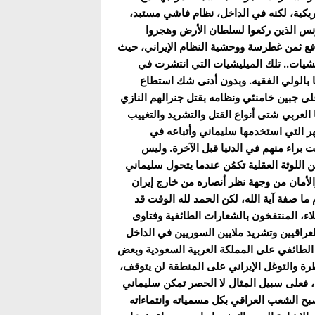
مريكية، لكنه في الداخل، نظام فاشي مستبد،
زنس الذين ركعوا لسلطان الأرض وهجروا
دفع ثمن غطرسة ووحشية النظام الإيراني، حيث
ليشيات.. تلك الميليشيات التي انتشرت في
ا بالولي الفقيه. وبدون أدنى شك استطاع
لى جبين خامنئي ونظامه بقتل جنرالهم النازي
لعربي شتى أنواع القتل والتشريد والتغييب
هر التي استخدمها سليماني وأتباعه في
 براء منهم في الدنيا قبل الآخرة. وليس
للوثة العقلية تكمُن عندما يتحول سليماني
لأمان من وجهة نظر أنصاره من خارج إيران
ما صفة آية الله، لكن الحمد لله الوقت قد
ء، المنتفخون بالشعارات الطائفية وفتاوى
اقيين وتشريد ملايين السوريين في الداخل
الطائفي على المملكة العربية السعودية وبعض
طرة والتوغل الإيراني على المنطقة لن يتوقف،
، فعلى سبيل المثال لا الحصر تمكن سليماني
بح الشعب العراقي بكل مسمياته وانتماءاته