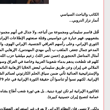
الكاتب والباحث السياسي
أنمار نزار الدروبي...
قُتل قاسم سليماني ومجموعة من أتباعه، ولا جدال في أنهم مجموعة
بشعوبهم، فهم عبارة عن جواسيس وقتلة صنعتهم الإطلاعات الإيرا
الثوري الإيراني، وعلى رأسهم العراقي الجنسية، الإيراني الهوى، و
المدعو جمال جعفر، الملقب ب (أبي مهدي المهندس)، الإرهابي الم
أمثال المناضل الحنجوري (حسن نصر الله)، زعيم ميلشيا حزب الله، 
كلهم قد تلطخت يدهم بدماء شعوبنا العربية وخاصة في العراق وسوري
الملالي في إيران وعن طريق سليماني لبعض الخلايا الإرهابية النائم
والإستراتيجية العدائية تأتي ضمن سياق الحلم الكارتوني لعمائم ال
الإيرانية. لكنهم نسوا أو تناسوا أن حقيقة الثورة الإيرانية في عام 1979م، ليست كما يُروجون لها إعلاميا؟
(فالثورة الإيرانية لم تكن ثورة دينية.. بل هي ثورة شعب أطاح بش
عمامة لتصبح إيران حسينية كبيرة).
ولكي لا ننسى فإن النظام الإيراني لا يعرف غير استعراض العضلات 