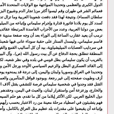
الدول الكبرى والعظمى وتحديدا المواجهة مع الولايات المتحدة الأ
فعمائم الشر في طهران وقم ليسوا أكثر من( تجار الدم وشيوخ الب
سلطان السماء). ونتيجة لهذا فقد دفعت شعوبنا العربية وما تزال ت
تُسدد كل يوم بلادنا فاتورة قذارة وإجرام سليماني وإتباعه من المي
بعض من دولنا العربية، وعدد من الأحزاب الفاسدة المرتبطة عقائدي
ترمب أن يعيد عقارب الساعة إلى الوراء بعد أن وجه صفعة مدوية ع
قاسم سليماني، وليسدل الستار على حقبة سوداء عانى فيها شعبنا ا
في سردايب العصابات الميليشياوية، بيد أن كل أساليب القمع والق
المنطقة تنطلق بحجة الدفاع عن آل بيت رسول الله (ص).. وآل البيت
بالغريب أن يكون سليماني بطل قومي في بلده وفي نظر شعبه، لكن ا
إلى القائد العسكري البطل والزعيم السياسي الأوحد ورجل الأمن وا
وتحديدا في العراق وسوريا ولبنان واليمن، إلى درجة قد يمنحوه يوم 
أزف وطويت صفحته إلى غير رجعة. وبوجود قوافل المتآمرين والعملا
القتل فقد وجدوا في شخصية سليماني فرصة للتشفي بقتل آلاف العر
والخارج، وزعزعة أمن واستقرار لبنان، والعبث في اليمن، وحقدهم 
دول الخليج العربي. لكن الأكثر إيلاما من كل ما تقدم، هو حلم السي
فهم يتشبثون في اصطياد مرحلة معينة من رد الاعتبار بحسب رأيهم
وإتباعه أن يقبضوا على مقدرات بلد عظيم مثل العراق بالكامل، وأص