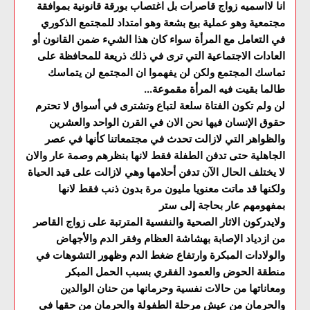
انا لااسميه زواج قاصرات بل اغتصاب بورقة قانونية بموافقة
مجتمعية وهو عملية بيع بشعة وهو امتداد للمجتمع الذكوري
في التعامل مع المرأة سواء كان هذا الشيء ضمن القانون أو
العادات الاجتماعية التي ترى في ذلك ذريعة للمحافظة على
تماسك المجتمع ولكن لن يفهموا ان المجتمع لن يتماسك
طالما بقيت فيه المرأة مقموعة...
لن ولم تكون الفتاة سلعة لتباع وتشترى في أسواق لا تحترم
حقوق الإنسان فيها نحن الان في القرن الواحد والعشرين
والظواهر التي لازالت تحدث في مجتمعاتنا كأنها في عصر
الجاهلية حتى تدفن الطفلة فقط لانها بنظرهم وصمة عار والان
لا يختلف الحال الآن تدفن أحلامها وهي لازالت على قيد الحياة
ولكنها قد ماتت معنويا مليون مرة بدون ذنب فقط لانها
بمفهومهم عار بحاجة إلى ستر
ولايدركون الاثار الصحية والنفسية المترتبة على زواج القاصر
من ازدياد الإصابة بهشاشة العظام وفقر الدم والأجهاض
والولادات المبكرة وارتفاع ضغط الدم وظهور التشوهات في
منطقة الحوض والعمود الفقري بسبب الحمل المبكر
ومعاناتها من حالات نفسية وحرمانها من حنان الوالدين
والحرمان من عيش مرحلة الطفولة والحرمان من حقها في