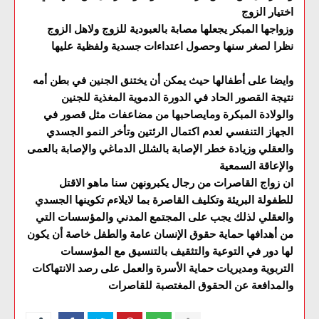
اختيار الزوج
وزواجها المبكر يجعلها مصابة بالعبودية للزوج ولاهل الزوج
نظرا لصغر سنها وحصول اعتداءات جسدية ولفظية عليها
وايضا على أطفالها حيث يمكن أن يختنق الجنين في بطن أمه
نتيجة القصور الحاد في الدورة الدموية المغذية للجنين
والولادة المبكرة ومايصاحبها من مضاعفات مثل قصور في
الجهاز التنفسي لعدم اكتمال الرئتين وتأخر النمو الجسدي
والعقلي وزيادة خطر الإصابة بالشلل الدماغي والإصابة بالعمى
والإعاقة السمعية
ان زواج القاصرات من رجال يكبرونهن سنا ماهو الاقتل
للطفولة البريئة وتكليف القاصرة بما لايلاءم تكوينها الجسدي
والعقلي لذلك يجب على المجتمع المدني والمؤسسات التي
من أهدافها حماية حقوق الإنسان عامة والطفل خاصة أن يكون
لها دور في التوعية والتثقيف بالتنسيق مع المؤسسات
التربوية ومديريات حماية الأسرة والعمل على رصد الانتهاكات
والمدافعة عن الحقوق المغتصبة للقاصرات