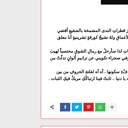
 آثارَ قطراتِ الندى المضمخة بالصقيعِ أقتفي
عماقِ ولهُ نشيجٌ كورقةٍ تشرينيةٍ أنا معلق
ِ لذا سأرحلُ مع رمالِ الشوقِ محتسياً لهيبَ
في صحراء تكويني عن ترانيمِ ألوانٍ تدلّتْ من
ْءِ سكونها ، آه آه لفلتةِ الحروفِ من بين
 دنيا .. ثابتٌ فينا ارتباكُكِ مربكٌ فيكِ الثبات .