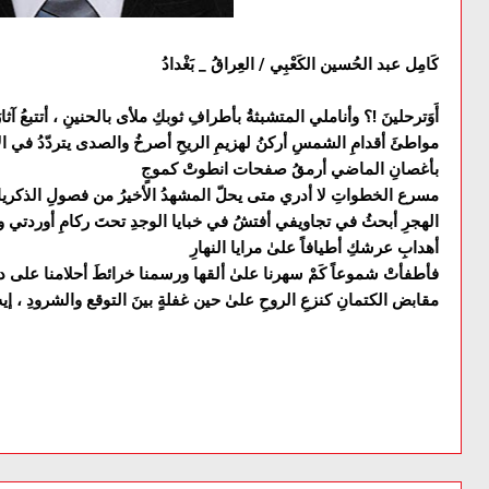
كَامِل عبد الحُسين الكَعْبِي / العِراقُ _ بَغْدادُ
أَوَترحلينَ !؟ وأناملي المتشبثةُ بأطرافِ ثوبكِ ملأى بالحنينِ ، أتتبعُ
مواطئَ أقدامِ الشمسِ أركنُ لهزيمِ الريحِ أصرخُ والصدى يتردّدُ في الأ
بأغصانِ الماضي أرمقُ صفحات انطوتْ كموجٍ
مسرع الخطواتِ لا أدري متى يحلّ المشهدُ الأخيرُ من فصولِ الذكريات
الهجرِ أبحثُ في تجاويفي أفتشُ في خبايا الوجدِ تحتَ ركامِ أوردتي و
أهدابِ عرشكِ أطيافاً علىٰ مرايا النهارِ
فأطفأتْ شموعاً كَمْ سهرنا علىٰ ألقها ورسمنا خرائطَ أحلامنا على دف
مقابض الكتمانِ كنزعِ الروحِ علىٰ حين غفلةٍ بينَ التوقع والشرودِ ، إيه يا