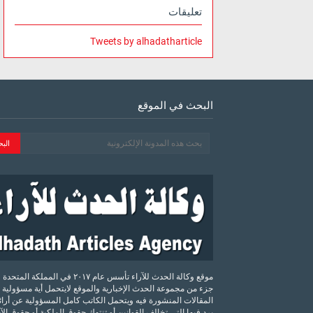
تعليقات
Tweets by alhadatharticle
البحث في الموقع
موقع وكالة الحدث للآراء تأسس عام ٢٠١٧ في المملكة الم
جزء من مجموعة الحدث الإخبارية والموقع لايتحمل أية مسؤولية 
المقالات المنشورة فيه ويتحمل الكاتب كامل المسؤولية عن أرائه
يرد فيها التي تخالف القوانين أو تنتهك حقوق الملكية أو حقوق ال