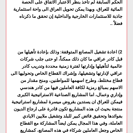
الحكم السابقة لم تأخذ بنظر الاعتبار الاتفاق على الحصة
المائية للعراق، وبهذا يمكن تحويل العراق الى واحة استثمارية
جاذبة للاستثمارات الخارجية والداخلية إن تحقق ما ذكرناه
فضلاً ..
2) اعادة تشغيل المصانع المتوقفة: وذلك بإعادة تأهيلها من
قبل كادر عراقي ما كان ذلك ممكناً، او حتى جلب شركات
عالمية لتأهيلها وإدارتها لفترة زمنية محددة وتدريب كادر
عراقي لإدارتها وتشغيلها، وإشراك القطاع الخاص وتحوليها الى
قطاع مختلط، وطرح اسهمها للمواطنين، ومنح مقدار من
الاسهم بمبالغ رمزية لكافة العاملين فيها من كادر هندسي
وإداري وعمال، اما المشاريع الصناعية الاستراتيجية الكبرى
فيمكن للعراق ان يستدين بقروض ميسرة لمشاريع استراتيجية
منتجة بحيث ان هذه المشاريع تكون قادرة على ارجاع الديون
بفوائدها وتحقيق فائض كبير للبلد وتشغيل ملايين الايادي
العاملة، وفي هذا المجال يمكن ايضاً المشاركة مع القطاع
الخاص وجعل العاملين شركاء في هذه المصانع، كمشاريع