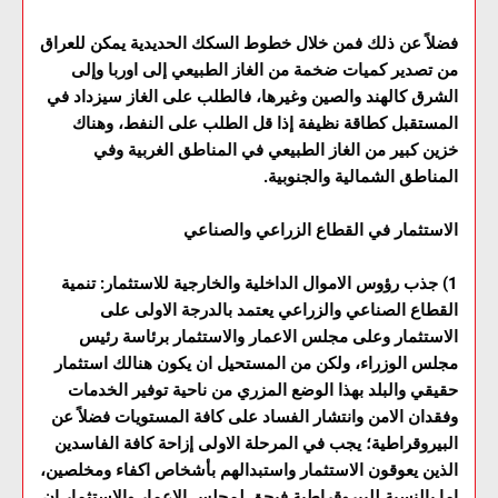
فضلاً عن ذلك فمن خلال خطوط السكك الحديدية يمكن للعراق
من تصدير كميات ضخمة من الغاز الطبيعي إلى اوربا وإلى
الشرق كالهند والصين وغيرها، فالطلب على الغاز سيزداد في
المستقبل كطاقة نظيفة إذا قل الطلب على النفط، وهناك
خزين كبير من الغاز الطبيعي في المناطق الغربية وفي
المناطق الشمالية والجنوبية.
الاستثمار في القطاع الزراعي والصناعي
1) جذب رؤوس الاموال الداخلية والخارجية للاستثمار: تنمية
القطاع الصناعي والزراعي يعتمد بالدرجة الاولى على
الاستثمار وعلى مجلس الاعمار والاستثمار برئاسة رئيس
مجلس الوزراء، ولكن من المستحيل ان يكون هنالك استثمار
حقيقي والبلد بهذا الوضع المزري من ناحية توفير الخدمات
وفقدان الامن وانتشار الفساد على كافة المستويات فضلاً عن
البيروقراطية؛ يجب في المرحلة الاولى إزاحة كافة الفاسدين
الذين يعوقون الاستثمار واستبدالهم بأشخاص اكفاء ومخلصين،
اما بالنسبة للبيروقراطية فيحق لمجلس الاعمار والاستثمار ان