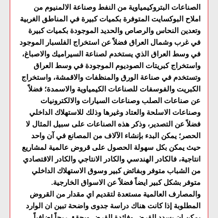
الصناعات البتروكيمياوية من النفط وصناعة الالمنيوم من
املاح البوكسايت المتوفرة بكميات كبيرة في المناطق الغربية
وتعدين النحاس والرصاص والحديد الموجودة بكميات كبيرة
في غرب وشمال العراق فضلاً عن استخراج الفلسبار الموجود
في وسط العراق الذي يستخدم لصناعة السيراميك والاصباغ،
واستخراج كبريتات الصوديوم الموجودة في وسط العراق
وتستخدم في صناعة الورق والمنظفات والاقمشة، واستخراج
الكبريت والفوسفات للصناعات الكيمياوية والاسمدة؛ فضلاً
عن صناعات الصلب وصناعات السيارات والالكترونيات
وصناعات الاسلحة والعتاد وغيرها وذلك للاستهلاك الداخلي
فضلاً عن التصدير، وذكر هذه الصناعات على سبيل المثال لا
الحصر؛ يمكن البدء بإنشاء الآلاف من المصانع في آن واحد
حيث يمكن بكل سهولة الحصول على قروض عالمية لمشاريع
انتاجية، فالكادر الهندسي والكادر الانتاجي والكادر الاقتصادي
من الشباب متوفر وبفائض كبير وسوق الاستهلاك الداخلي
متوفر بشكل كبير ايضاً فضلاً عن الاسواق الخارجية.
والمصارف العالمية مستعدة لتقديم اي مقدار من القروض
المطلوبة إذا كانت هناك دراسة جدوى واضحة تبين ان الوارد
يمكن ان يسدد القرض وفائدة القرض ويحقق ربحاً اضافياً