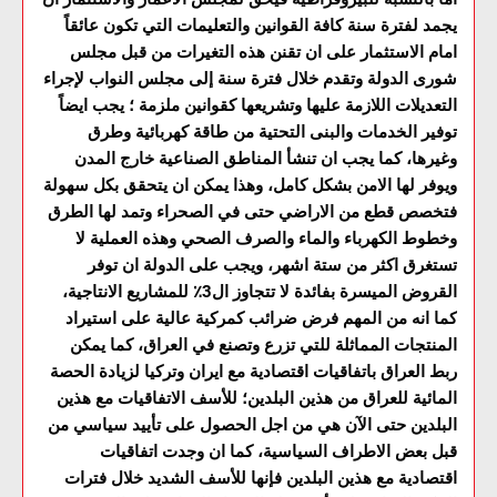
يجمد لفترة سنة كافة القوانين والتعليمات التي تكون عائقاً
امام الاستثمار على ان تقنن هذه التغيرات من قبل مجلس
شورى الدولة وتقدم خلال فترة سنة إلى مجلس النواب لإجراء
التعديلات اللازمة عليها وتشريعها كقوانين ملزمة ؛ يجب ايضاً
توفير الخدمات والبنى التحتية من طاقة كهربائية وطرق
وغيرها، كما يجب ان تنشأ المناطق الصناعية خارج المدن
ويوفر لها الامن بشكل كامل، وهذا يمكن ان يتحقق بكل سهولة
فتخصص قطع من الاراضي حتى في الصحراء وتمد لها الطرق
وخطوط الكهرباء والماء والصرف الصحي وهذه العملية لا
تستغرق اكثر من ستة اشهر، ويجب على الدولة ان توفر
القروض الميسرة بفائدة لا تتجاوز ال3٪ للمشاريع الانتاجية،
كما انه من المهم فرض ضرائب كمركية عالية على استيراد
المنتجات المماثلة للتي تزرع وتصنع في العراق، كما يمكن
ربط العراق باتفاقيات اقتصادية مع ايران وتركيا لزيادة الحصة
المائية للعراق من هذين البلدين؛ للأسف الاتفاقيات مع هذين
البلدين حتى الآن هي من اجل الحصول على تأييد سياسي من
قبل بعض الاطراف السياسية، كما ان وجدت اتفاقيات
اقتصادية مع هذين البلدين فإنها للأسف الشديد خلال فترات