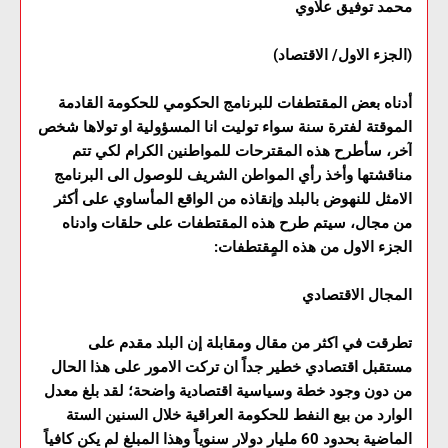
محمد توفيق علاوي
(الجزء الاول/ الاقتصاد)
أدناه بعض المقتطفات للبرنامج الحكومي للحكومة القادمة
الموقتة لفترة سنة سواء توليت انا المسؤولية او تولاها شخص
آخر، سأطرح هذه المقترحات للمواطنين الكرام لكي تتم
مناقشتها وأخذ رأي المواطن الشريف للوصول الى البرنامج
الامثل للنهوض بالبلد وإنقاذه من الواقع المأساوي على أكثر
من مجال، سيتم طرح هذه المقتطفات على حلقات وادناه
الجزء الاول من هذه المٍقتطفات:
المجال الاقتصادي
تطرقت في اكثر من مقال ومقابلة إن البلد مقدم على
مستقبل اقتصادي خطير جداً ان تركت الامور على هذا الحال
من دون وجود خطة وسياسية اقتصادية واضحة؛ لقد بلغ معدل
الوارد من بيع النفط للحكومة العراقية خلال السنين الستة
الماضية بحدود 60 مليار دولار سنوياً وهذا المبلغ لم يكن كافياً