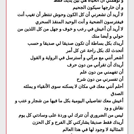
و توهمني أن الحياة هي بين يديك فقط
و أن خارجها سيكون الجحيم
لا أريد أن تشعرني أن كل الكون وحوش تنتظر أن تغيب أنت
فيفترسون الضحية و أنت الوحيد المنقذ السحري
لا أريد أن أعيش في رعب و خوف و جهل من كل اللذين من
حولي و أيضا منك
أريدك بكل بساطة أن تكون صديقا لي صديقا و حسب
أتحدث لك بكل راحة عن كل أمر
أشعر أنني مع مرآتي و أسترسل في الرواية و القول
أريدك أن تقرأني من دون حرف
أن تفهمني من دون علم
أن تفسرني من دون شرح
أحلم أنني معك في مكان لا يسكنه سوى الأنقياء و يملئه
الصدق
أعيش معك تفاصيلي اليومية بكل ما فيها من شجار و عتب و
نقاش و ود
ليس من الضروري أن تترك لي وردة على وسادتي كل يوم
أريدك فقط صديقا يشاركني كل الفرح و كل الحزن
المثالية لا وجود لها في هذا العالم