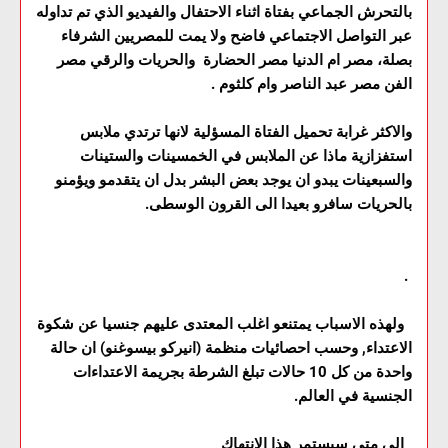
بالتحرش الجماعي بفتاة اثناء الاحتفال والفيديو الذي تم تداوله
عبر التواصل الاجتماعي فاضح ولا يمت للمصريين الشرفاء
بصلة، مصر ام الدنيا مصر الحضارة والحريات والرقي مصر
الفن مصر عبد الناصر وام كلثوم .
والاكثر غرابة تحميل الفتاة المسؤلية لانها ترتدي ملابس
استفزازية ماذا عن الملابس في الخمسينات والستينات
والسبعينات يبدو ان يوجد بعض البشر بدل ان يتقدمو ويؤمنو
بالحريات سافرو بعيدا الى القرون الوسطى.
.
ولهذه الاسباب يمتنعو اغلب المعتدى عليهم جنسيا عن شكوة
الاعتداء, وحسب احصائيات منظمة (انيركو بيسوغنو) ان حالة
واحدة من كل 10 حالات تبلغ الشرطة بجريمة الاعتداءات
الجنسية في العالم.
الى متى سيستمر هذا الانتهاك