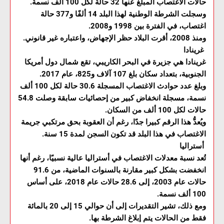
حالات الاغتصاب المبلغ عنها 32 حالة لكل 100 ألف نسمة.
وسجلت الشرطة الوطنية لهذا البلد 14 ألفًا و377 حالة
اغتصاب، في الفترة بين 1998 و2008.
ومنذ 2008، أقرت البلاد حظر الإجهاض، واعتباره غير قانوني.
غرينادا
غرينادا هي جزيرة في البحر الكاريبي، تقع شمال دول أمريكا
الجنوبية، بتعداد سكان بلغ 107 آلاف و825، عام 2017.
وبلغ عدد حوادث الاغتصاب المسجلة 30.6 حالة لكل 100 ألف
نسمة، مسجلة انخفاض كبير من إحصائيات سابقة وصلت 54.8
حالات لكل 100 ألف من السكان.
ويُعدُّ هذا الرقم كبيرا جدًا، رغم أن العقوبة بحق مرتكبي جريمة
الاغتصاب في هذا البلد قد تكون السجن لمدة 15 سنة.
أستراليا
تُعد نسبة معدلات الاغتصاب في أستراليا عالية نسبيًا، رغم أنها
انخفضت بشكل كبير مقارنة بالسنوات الماضية، من 91.6
حالات عام 2003، إلى 28.6 حالات عام 2018، على أساس
100 ألف نسمة.
ومع ذلك، تشير التقديرات إلى أن حوالي 15 إلى 20 بالمائة
فقط من الحالات يتم إبلاغ الشرطة بها.