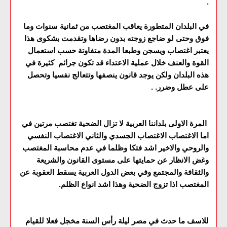
.
في البلدان المتطورة يعاقب المغتصب من ثمانية سنوات وما
فوق وحتى لو ضاجع زوجته بدون رضاها وتقدمت بشكوى هذا
يعتبر اغتصاب ويسجن وطبعا المدة متفاوتة حسب استعمال
القوة والعنف خلال عملية الاعتداء قد تكون جرائم كثيرة في
هذه البلدان ولكن يوجد قانون ينصفها وتتعالج نفسيا وتحصل
على عطل وضرر. .
المرة الاولى بلداننا العربية لا تزال الضحية تغتصب مرتين في
اما الاغتصاب الاغتصاب الجسدي والثاني الاغتصاب النفسي
والروحي والاخير اشد فتكا وظلما في عدم محاسبة المغتصب
وغض الانظار عن حمايتها على مستوى القانون والشريعة
والثقافة والمجتمع وفي بعض الدول العربية يسقط العقوبة عن
المغتصب اذا تزوج الضحية وهذا اشد انواع الظلم.
للاسف ما حدث في مصر ليلة رأس السنة مخجل فعلا للقيام