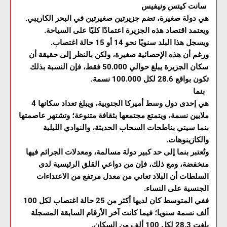
سانت كيتس ونيفيس
هي دولة صغيرة، تضم جزيرتين صغيرتين في البحر الكاريبي.
ويعتمد اقتصاد هذه الجزيرة اعتمادًا كليًا على السياحة.
ويسجل هذا البلد سنويًا نحو 14 أو 15 حالة اغتصاب.
ورغم أن هذه الإحصائية صغيرة، ولكن بالنظر إلى حقيقة أن
سكان الجزيرة يبلغ حوالي 50.000 فقط، فإن النسبة بذلك
تكون بواقع 28.6 لكل 100.000 نسمة.
بنما
هي إحدى دول وسط أميركا الجنوبية، ويبلغ تعداد سكانها 4
ملايين نسمة، ويتمتع مجتمعها بثقافة متنوعة؛ وتشتهر عاصمتها
بنما سيتي بناطحات السحاب الحديثة، والنوادي الليلية
والكازينوهات.
وتُعتبر بنما إلى حد كبير دولة مسالمة، ومعدلات الجرائم فيها
منخفضة، ومع ذلك، فإن من دواعي القلق الرئيسية لدى
السلطات أن البلاد تعاني من معدل مرتفع من الاعتداءات
الجنسية على النساء.
ففي المتوسط كان لديها أكثر من 25 حالة اغتصاب لكل 100
ألف نسمة سنويا؛ فيما كانت آخر الأرقام السابقة المسجلة
بلغت 28.3 لكل 100 ألف من السكان.