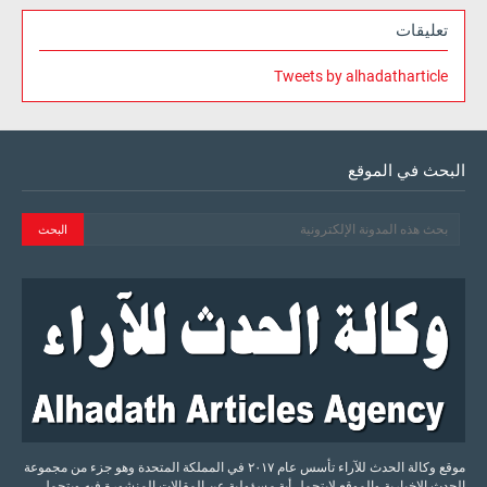
تعليقات
Tweets by alhadatharticle
البحث في الموقع
موقع وكالة الحدث للآراء تأسس عام ٢٠١٧ في المملكة المتحدة وهو جزء من مجموعة
الحدث الإخبارية والموقع لايتحمل أية مسؤولية عن المقالات المنشورة فيه ويتحمل