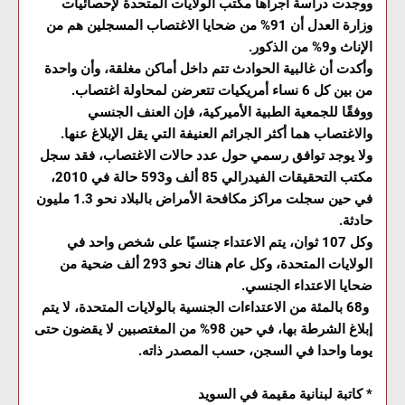
ووجدت دراسة أجراها مكتب الولايات المتحدة لإحصائيات
وزارة العدل أن 91% من ضحايا الاغتصاب المسجلين هم من
الإناث و9% من الذكور.
وأكدت أن غالبية الحوادث تتم داخل أماكن مغلقة، وأن واحدة
من بين كل 6 نساء أمريكيات تتعرضن لمحاولة اغتصاب.
ووفقًا للجمعية الطبية الأميركية، فإن العنف الجنسي
والاغتصاب هما أكثر الجرائم العنيفة التي يقل الإبلاغ عنها.
ولا يوجد توافق رسمي حول عدد حالات الاغتصاب، فقد سجل
مكتب التحقيقات الفيدرالي 85 ألف و593 حالة في 2010،
في حين سجلت مراكز مكافحة الأمراض بالبلاد نحو 1.3 مليون
حادثة.
وكل 107 ثوان، يتم الاعتداء جنسيًا على شخص واحد في
الولايات المتحدة، وكل عام هناك نحو 293 ألف ضحية من
ضحايا الاعتداء الجنسي.
و68 بالمئة من الاعتداءات الجنسية بالولايات المتحدة، لا يتم
إبلاغ الشرطة بها، في حين 98% من المغتصبين لا يقضون حتى
يوما واحدا في السجن، حسب المصدر ذاته.
* كاتبة لبنانية مقيمة في السويد