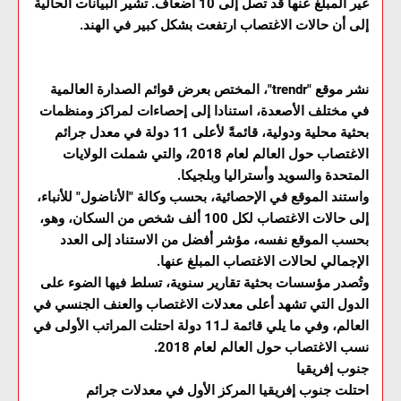
غير المبلغ عنها قد تصل إلى 10 أضعاف. تشير البيانات الحالية
إلى أن حالات الاغتصاب ارتفعت بشكل كبير في الهند.
نشر موقع "trendr"، المختص بعرض قوائم الصدارة العالمية
في مختلف الأصعدة، استنادا إلى إحصاءات لمراكز ومنظمات
بحثية محلية ودولية، قائمةً لأعلى 11 دولة في معدل جرائم
الاغتصاب حول العالم لعام 2018، والتي شملت الولايات
المتحدة والسويد وأستراليا وبلجيكا.
واستند الموقع في الإحصائية، بحسب وكالة "الأناضول" للأنباء،
إلى حالات الاغتصاب لكل 100 ألف شخص من السكان، وهو،
بحسب الموقع نفسه، مؤشر أفضل من الاستناد إلى العدد
الإجمالي لحالات الاغتصاب المبلغ عنها.
وتُصدر مؤسسات بحثية تقارير سنوية، تسلط فيها الضوء على
الدول التي تشهد أعلى معدلات الاغتصاب والعنف الجنسي في
العالم، وفي ما يلي قائمة لـ11 دولة احتلت المراتب الأولى في
نسب الاغتصاب حول العالم لعام 2018.
جنوب إفريقيا
احتلت جنوب إفريقيا المركز الأول في معدلات جرائم