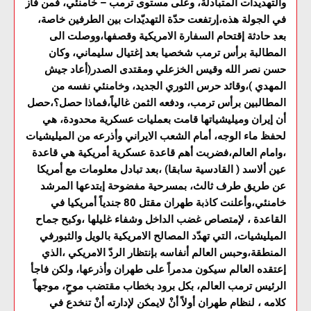
والتهديدات المتبادلة، وعلى مستوى ترمب – خامنئي، فمن فاز
في الجولة هذه،إرتفعت حدّة التهديّدات بين الطرفين خاصة،
بعد حادثة إقتحام السفارة الامريكية وقصفها،ووصلت الى
المطالبة برأس ترمب شخصيا بعد إغتيال سليماني، وكان
حسن نصر الله وقيس الخزعلي ومقتدى الصدر(أعاد جيش
المهدي )،وقائد حرس الثوري الجديد، وخامنئي نفسه من
المطالبين برأس ترمب، ودفعه الثمن غالياً،فماذا حصل؟،حصل
أن إيران وميليشياتها قامت بعمليات عسكرية محدودة، هي
لحفظ ماء الوجه، أمام الشعب الايراني وأذرعه من الميليشيات
،وامام العالم،فضربت أهم قاعدة عسكرية أمريكية هي قاعدة
عين ألاسد ( القادسية سابقا) ،بعد تبادل معلومات مع أمريكا
عن طريق طرف ثالث، بمسرحية مفضوحة إبتدعها المرشد
خامنئي،وأعلنت كاذبة طهران مقتل 80 جندياً أمريكيا في
القاعدة ، لإمتصاص غضب الداخل وشفاء غليلها ،وكبح جماح
الميليشيات، التي تهدّد المصالح الامريكية بالويل والثبورفي
المنطقة،وحبس العالم أنفاسه بإنتظار الردّ الامريكي ،الذي
إعتقده العالم سيكون مدمراً على طهران وأذرعها، ولكن فاجأ
الرئيس ترمب العالم، بكل برود بخطاب مقتضب موحٍ، موجهاً
كلامه ، لنظام طهران أولاً أنْ لايمكن لإدارته أنْ تنخدع في