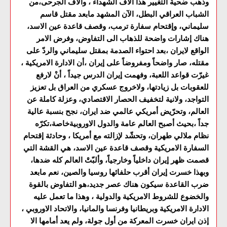
وذهب ضحية التغيير هذا الآف الشهداء ، والآف الجرحى،من
الشباب العراقي البطل، الآن المشهد مابعد مقتل قاسم
سليماني، وإقتحام سفارة ترمب، وقصف قاعدة عين الاسد،
هناك إشارات واضحة للذهاب الى التفاوض، وفرض الامر
الواقع لايران ،بعد احتواء الصدمة بمقتل سليماني والردّ على
مقتله، صار واضحاً ومفروضاً على إيران ،أن الادارة الامريكية ،
غيرّت قواعد اللعبة، وفهمت إيران الدرس جيداً ، أنْ لارفع
للعقوبات بل زيادتها، ولاخروج عسكري من العراق بل تعزيز
التواجد، ولانية لتخفيف الحصار الاقتصادي، وعزلة كاملة عن
العالم، وتحرّيض أمريكي عالمي ضد ايران، نجح بنسبة عالية
جداً ،بحيث أصبح العالم عامة والدول الاوروبيةخاصة،تكرّه
نظام ملالي طهران، وتحشّد لإزالته مع أمريكا ، وحادثة إقتحام
السفارة الامريكية وقصف قاعدة عين الاسد، هي القشة التي
قصمت ظهر إيران داخلياً وخارجياً، وألبّتْ العالم كله ضدها،
وبهذا خسرت إيران أقرب حلفائها روسيا والصين، نعم مابعد
ضرب القاعدة سيكون هناك عصر جديد،هو التفاوض بالقوة
والخضوع للشروط الامريكية والدولية ، وهذا ما تعمل عليه
الادارة الامريكية وبريطانيا وفرنسا والمانيا، والاتحاد الاوروبي ،
إذن ايران خسرت المعركة من أول جولة، ولم يعد أمامها الا