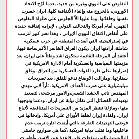
التفاوض على النووي وغيره من جديد، بعدما لوّح الاتحاد
الاوروبي، بالخروج منه وإلغاء الأتفاقية كلها، ايران خسرت
نفسها وحلفائها، وما عليها الاّ الجلوس على طاولة التفاوض
المَهين، أمام أمريكا والتحالف الدولي ، لإبرامه إتفاقية جديدة
على أنقاض الاتفاق النووي الايراني ، وهذا نصر كبير لترمب
في إستراتيجيته التي أبعدت المنطقة عن حرب عسكرية
شاملة، أرادتها ايران ،يكون العراق الخاسر الأكبرساحة فيها،
أعتقد أن المرحلة القادمة ستكون اشد وطئاً على ايران، بعد
هزيمتها السياسية والعسكرية أمام الادارة الامريكية في
إصرارها ،على طرد القوات العسكرية من العراق، وغلق
سفارتها، ومازالت الاوضاع تدعو للقلق، بعد تصريحات
ميليشياوية على ضرب الأهداف الامريكية، ثأراً لابي مهدي
المهندس نائب الحشد الشعبي،والامور مرشحة، لتصعيد
تهديدات الفصائل التي تقاتل نيابة عن ايران، ودعما وتوجيها
منها ،ومازلنا ننتظر المزيد من التصريحات المتناقضة لأتباع
ايران، ولقادة إيران لخلط الأوراق على أمريكا، وإدخالها في
فوضى التهديدات الفارغة ،التي أيقنت ادارة ترمب عدم
فاعليتها وما قتلت ذبابة امريكية ،كما هي صواريخ خامنئي
الباليستية ،التي سقطت على قاعدة عين الاسد، وأظهرت