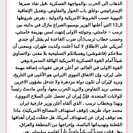
الذهاب الى الحرب ،والمواجهة العسكرية ،قبل نفاد صبرها
الإستراتيجي ،وغلق باب الحوار والتفاوض، وتعديل الإتفاقية
النووية حسب الشروط الامريكية والدولية ، بفرض شروطها
ال12 التي أعلنها الوزير بومبيو،الصراع مازال في بدايته بين
ترمب – خامنئي، وجولته الاولى إنتهت امس بهزيمة خامنئي،
وحسب خطاب ترمب(،أن ضرب القاعدة لم يقتل أي جندي
أمريكي على الاطلاق لا كما أعلنت وكذبت طهران، وبمعنى أن
سلاحكم (فاشوشي) وهمبلاتكم التسليحية بلا معنى ،ولاتساوي
شيئاً أمام القوة العسكرية الامريكية الهائلة المدمرة،وهي
القوة الاولى في العالم، ثم أعلن فرض عقوبات إضافة مهمة
على ايران، وإن الاتفاق النووي الايراني هو الأغبى في التاريخ،
ونريد لإيران أن تكون دولة مزدهرة ولا تتدخل بشؤون الاخرين
،بمعنى نريد التفاوض ولانريد الحرب معها، وأنني مادمتُ رئيساً
للولايات المتحدة، فإنّ إيران لن تحصل على السلاح النووي)،
وبهذا وبخطاب ترمب ، الذي ألقاه أعلن وزير خارجية ايران
محمد جواد ظريف (توقف استهداف المصالح الامريكية)، ماذا
بعد توقف إيران عن إستهداف أمريكا، هل حققّت إيران أهدافها
المُعلنة وتهديداتها البائسة، وإخراجها من المنطقة والعراق،
وهل قتلت جندياً أمريكياً واحداً، ثأراً لقاسم سليماني هي