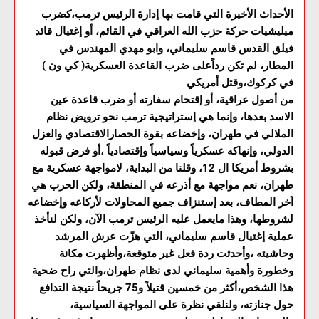
الأحداث الأخيرة التي قامت بها إدارة الرئيس ترمب،كضرب
ميليشيات حركة حزب الله العراقي في القائم، أو إغتيال قائد
فيلق القدس قاسم سليماني، وابو مهدي المهندس في
المطار، لم تكن رداًعلى ضرب القاعدة العسكرية( كي ون )
في كركوك،وقتل أمريكي
من أصول عراقية، أو إقتحام سفارته أو ضرب قاعدة عين
الاسد بعدها، وإنما هي إستراتيجية ترمب نحو ترويض نظام
الملالي في طهران، وإخضاعه بقوة الحصارالاقتصادي والعزل
الدولي، وإنهاكه عسكرياً وسياسياً وإقتصادياً ،أو فرض قبوله
بشروط أمريكا ال 12، وقلنا من البداية، لامواجهة عسكرية مع
طهران، نعم مواجهة مع أذرعه في المنطقة، ولكن الحرب هي
آخر المطاف، بعد إستنزاف جميع المحاولات لأركاعه وإخضاعه
لشروطها، وهذا مايعمل عليه الرئيس ترمب الآن، ولكن لنأخذ
عملية إغتيال قاسم سليماني، التي هزّت عرش المرشد
وحاشيته ،وأحدثت ردة فعل غير متوقعة،وأظهرت مكانة
وخطورة وأهمية سليماني لدى نظام طهران،والتي راح ضحية
هذا الشخص،أكثر من خمسين قتيلاً و75 جريحاً نتيجة التدافع
حول جنازته، ولنلقي نظرة على المواجهة السياسية،