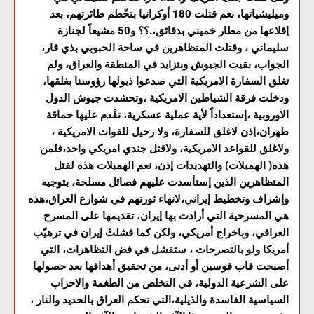
وميليشياتها، نعم قتلت 180 أوكرانيا بتحّطم طائرتهم، بعد
إقلاعها من مطار خميني بدقائق،.؟؟ و50 مشيعاً لجنازة
سليماني ، وقتلت المتظاهرين في ساحة الحبوبي بذي قار،
الجواب، بقيت الجيوش وبتزايد في المنطقة والعراق، ولم
تغلق السفارة الامريكية التي صدعوا ذيولها رؤوسنا بغلقها،
ودخلت فرقة الشياطين الامريكية ،وتحشدت جيوش الدول
الاوروبية ،إستعداداً لأية عملية عسكرية، تقْدم عليها حماقة
طهران،إذن لاغلق للسفارة، ولا رحيل للقوات الامريكية ،
ولاغلق للقواعد الامريكية، ولاقتل جندي امريكي واحد،فلمن
هذه( الهمبلات) والتهديدات إذن، نعم الهمبلات هذه لقتل
المتظاهرين الذين إستأسدت عليهم فصائل مسلحة، بتوجيه
وإشراف وتخطيط إيراني،لانهاء ثورتهم في شوارع العراق،هذه
هي المسرحية التي أرادت بها إيران، تقديمها على المسرح
العراقي، وباخراج أمريكي، ولكن كما فشلتْ إيران في ترهيّب
أمريكا ولو بالتصرحات ، ستفشل في فض التظاهرات، التي
أصبحت قاب قوسين أو أدنى، من تحقيق أهدافها بعد حصولها
على الشرعية الدولية، في التخلص من الطغمة والاحزاب
السياسية الفاسدة والذيلية،التي تحكم العراق بالحديد والنار ،