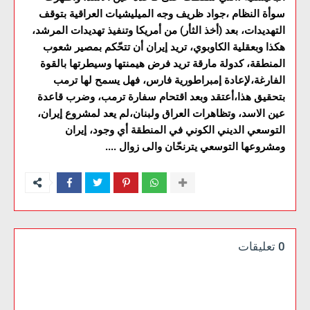
سوأة النظام ،جواد ظريف وجه الميليشيات العراقية بتوقف
التهديدات، بعد (أخذ الثأر) من أمريكا وتنفيذ تهديدات المرشد،
هكذا وبعقلية الكاوبوي، تريد إيران أن تتحّكم بمصير شعوب
المنطقة، كدولة مارقة تريد فرض هيمنتها وسيطرتها بالقوة
الفارغة،لإعادة إمبراطورية فارس، فهل يسمح لها ترمب
بتحقيق هذا،أعتقد وبعد اقتحام سفارة ترمب، وضرب قاعدة
عين الاسد، وتظاهرات العراق ولبنان،لم يعد لمشروع إيران،
التوسعي الديني الكوني في المنطقة أي وجود، إيران
ومشروعها التوسعي يترنحّان والى زوال ....
0 تعليقات