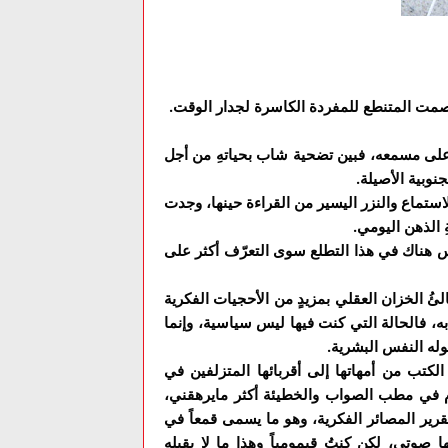
صمت المتنطع للمفردة الكاسرة لجدار الوقت.
على مسمعه، فبين تضحية شاب بحياتهِ من أجل
نوبية الأصيلة.
لاستماع والنزر اليسير من القراءة حينها، وجدت
 الذهن اليومي.
 هناك في هذا التطلع سوى التعرّف أكثر على
ُ الخزان العقلي بمزيدٍ من الأحجيات الفكرية
به، فالحالة التي كنت فيها ليس سياسية، وإنما
 حوله النفس البشرية.
كتب من أمهاتها إلى أقربائها المتزلفين في
م في مطب الصواب والخطيئة أكثر مايرهقني،
قرير المصائر الفكرية، وهو ما يسمى قمعاً في
ا صوتي، لكن كنتُ قيمومياً وهذا ما لا يقبله