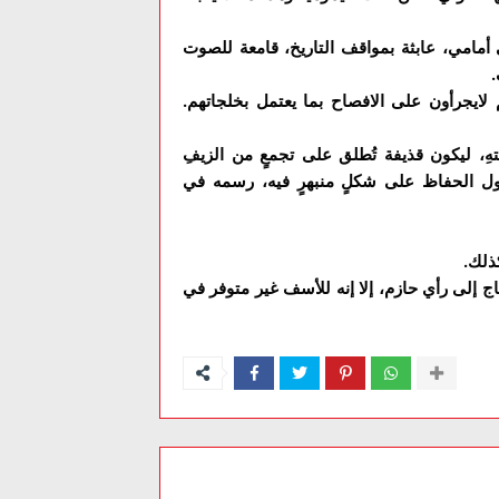
أمامي، عابثة بمواقف التاريخ، قامعة للصوت
.
ايجرأون على الافصاح بما يعتمل بخلجاتهم.
ِ، ليكون قذيفة تُطلق على تجمعٍ من الزيفِ
يحاول الحفاظ على شكلٍ منبهرٍ فيه، رسمه في
كذلك.
اج إلى رأي حازم، إلا إنه للأسف غير متوفر في