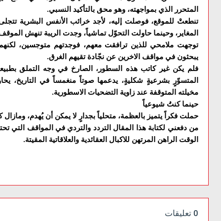
المتحرر الذي بمواجهته، وهو محق بالتأكيد النسبي.
تنطعتْ للموقع، فوصلت إليه، لأجد خرائب الأنفس البشرية تتجلى 
المغاير، وحينما حاولت التحوّل تماشياً، وجدت الريبة تنهش الموقف
توجهت ملامحي للذين ترافقت معهم، فوجدتهم متوجسين، لكنهم ل
يبحثون في مواقف الاخرين عن نجّادة تقيهم الغرق.
فلم يكن غير كاتب هذه السطور، الصارخ في وجه التملق بطبيعته
المتسوّرٍ بشرعيةٍ شكليةٍ، يدعمها صوتاً منغمساً في التاريخ، 
مخيلته المتوقفة عند زاوية التضحيات الاسطورية.
حينما كنتُ شيوعياً
حملت فكراً يتميز بالعظمة، متحلياً بجدارٍ لا يمكن أن يُهدم، ومازال 
من دفعني لكتابة هذا المقال التردد والتردي في المواقف التي تحت
الوقت الراهن المرتهن للاكبال العقائدية والعلاقاتية المقيتة.
0 تعليقات