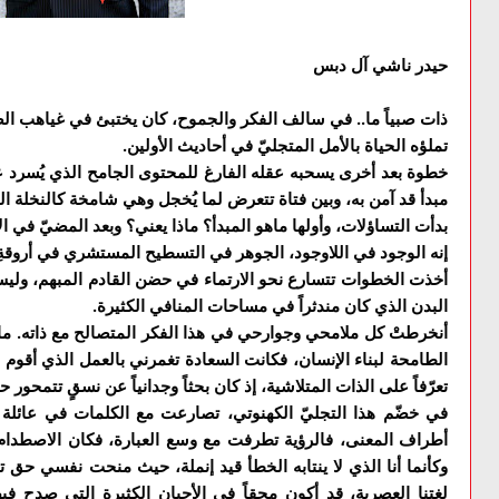
حيدر ناشي آل دبس
ذات صبياً ما.. في سالف الفكر والجموح، كان يختبئ في غياهب ال
تملؤه الحياة بالأمل المتجليّ في أحاديث الأولين.
خطوة بعد أخرى يسحبه عقله الفارغ للمحتوى الجامح الذي يُسرد 
مبدأ قد آمن به، وبين فتاة تتعرض لما يُخجل وهي شامخة كالنخلة الج
بدأت التساؤلات، وأولها ماهو المبدأ؟ ماذا يعني؟ وبعد المضيّ في ا
إنه الوجود في اللاوجود، الجوهر في التسطيح المستشري في أروقةِ
أخذت الخطوات تتسارع نحو الارتماء في حضن القادم المبهم، وليس
البدن الذي كان مندثراً في مساحات المنافي الكثيرة.
أنخرطتْ كل ملامحي وجوارحي في هذا الفكر المتصالح مع ذاته. مالئ
الطامحة لبناء الإنسان، فكانت السعادة تغمرني بالعمل الذي أقوم 
تعرّفاً على الذات المتلاشية، إذ كان بحثاً وجدانياً عن نسقٍ تتمحور
في خضّم هذا التجليّ الكهنوتي، تصارعت مع الكلمات في عائلة ال
أطراف المعنى، فالرؤية تطرفت مع وسع العبارة، فكان الاصطدا
وكأنما أنا الذي لا ينتابه الخطأ قيد إنملة، حيث منحت نفسي حق ت
لغتنا العصرية، قد أكون محقاً في الأحيان الكثيرة التي صدح فيه