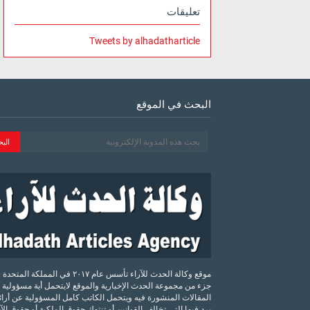
تعليقات
Tweets by alhadatharticle
البحث في الموقع
موقع وكالة الحدث للآراء تأسس عام ٢٠١٧ في المملكة الم
جزء من مجموعة الحدث الإخبارية والموقع لايتحمل أية مسؤولية 
المقالات المنشورة فيه ويتحمل الكاتب كامل المسؤولية عن أرائه
يرد فيها التي تخالف القوانين أو تنتهك حقوق الملكية أو حقوق ال