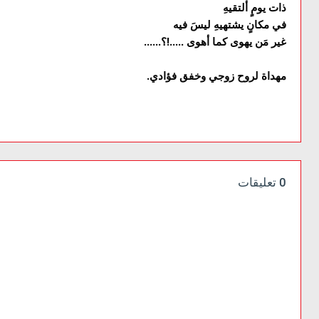
ذات يومٍ ألتقيهِ
في مكانٍ يشتهيهِ ليسَ فيه
غير مَن يهوى كما أهوى .....!؟......
مهداة لروح زوجي وخفق فؤادي.
0 تعليقات