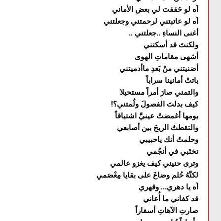
آه لو حَققتَ لي بعض الأماني
آه لو عاتبتني لرحمتني وجعلتني
أغنى النساءِ ..جعلتني ..
ولكنتَ قد أسكتني
أشهى مقاماتِ الهوى
أضنيتني منْ بَعدِ ماأدميتني
باتتْ أمانينا سراباً
والتمني صارَ أمراً مستحيلا
كيف بدلتَ الفصولَ ولُمتني؟!
يومها أغمضتُ عينيَّ اشتياقاً
والتقطتُ الريحَ بين أصابعي
وحلمتُ أنك ياحبيبي
تختَبي في أنجُمي
وترى حنيني كيف يغزو عالمي
لكنَّهُ حُلم وضاعَ على بقايا مِعْصَمي
آه يا دهري... وقهري
قد كفاني ما أُعاني
صارتِ الآهاتِ أسفاراً