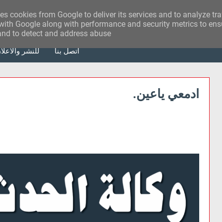
ses cookies from Google to deliver its services and to analyze tr
with Google along with performance and security metrics to ensu
 and to detect and address abuse.
أتصل بنا
للنشر والاعلا
ادمعي ياعين.