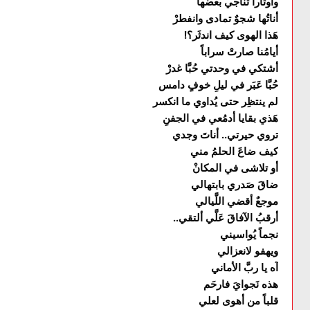
وأوتاراً تُناجي بعضها
أناتُها شجوٌ تمادى وانفطرْ
هَذا الهوى كيف اندثَر؟!
أيامُنا صارتْ سراباً
أشتكي في وحدتي حُبَّا غدرْ
حُبَّا عَبَر في ليلِ خوفٍ دامس
لم ينتظِر حتى يُداوي ما انكسر
هَذي بقايا أدمُعي في الجفنِ
تروي حيرتي.. أناتَ وجدي
كيف ضاعَ الحلمُ مني
أو تلاشى في المكانْ
ضاقَ صَدري بابتهالي
موجعٌ أقضي اللَّيالي
أرقبُ الآفاقَ عَلَّي ألتقي..
نجماً يُواسيني
ويهفو لانعزالي
آه يا ربَّ الأماني
هذه نَجوايَ فارحَم
قلباً من أهوى لعلي