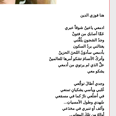
هنا فوزي الدين
ادمعي ياعينُ شوقاً عبري
عَمَّا أصابكِ من فتونْ
وجدُ الشجونِ يلُفُّني
يغتالني بردُ السكون
بأدمعي سأدوَنُ اللحنَ الحزينْ
وأتركُ الأنسامَ تشكو أمرها للعالمينْ
علَّ الذي لم يرتوي من أدمعي
يشكو معي
وجدي أطالَ توجُّعي
غُلبي ويأسي يشكيانِ تمنعي
في أضلُعي نارٌ كما في مسمَعي
سُهدي وطول الأمسياتِ...
وألف أهٍ تنبري في مخدَعي
أوااهُ من تلكَ المعاني..