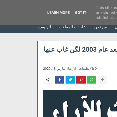
This site u
وكالة الحدث للآراء
are shared 
LEARN MORE
GOT IT
statistics,
ن
من نحن
أحدث المقالات
الرئيسية
ست حكومات تعاقبت على حُكم العراق بعد عام 2003 لگن غاب عنها
0 تعليقات
الأربعاء, مارس 18, 2020