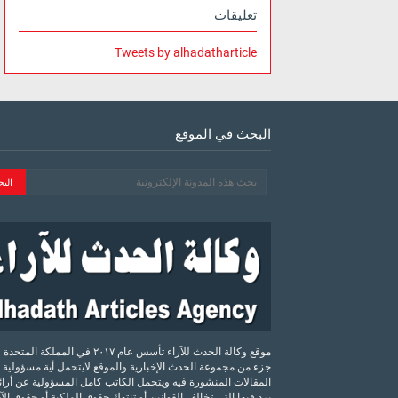
تعليقات
Tweets by alhadatharticle
البحث في الموقع
موقع وكالة الحدث للآراء تأسس عام ٢٠١٧ في المملكة الم
جزء من مجموعة الحدث الإخبارية والموقع لايتحمل أية مسؤولية 
المقالات المنشورة فيه ويتحمل الكاتب كامل المسؤولية عن أرائه
يرد فيها التي تخالف القوانين أو تنتهك حقوق الملكية أو حقوق ال