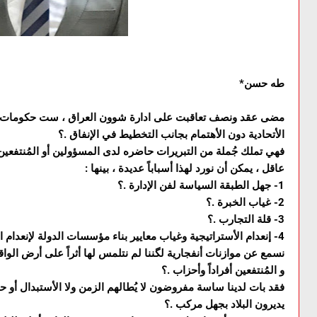
طه حسن*
مضى عقد ونصف تعاقبت على ادارة شوون العراق ، ست حكومات تشت
الأتحادية دون الأهتمام بجانب التخطيط في الإنفاق .؟
فهي تملك جُملة من التبريرات حاضره لدى المسؤولين أو المُنتفعين
عاقل ، يمكن أن نورد لهذا أسباباً عديدة ، بينها :
1- جهل الطبقة السياسة لفن الإدارة .؟
2- غياب الخبرة .؟
3- قلة التجارب .؟
4- إنعدام الأستراتيجية وغياب معايير بناء مؤسسات الدولة لإنعدام الرغبه الحقيقي لُمعالجة الأمور .؟
‏نسمع عن موازنات أنفجارية لگننا لم نتلمس لها أثراً على أرض الواق
و المُنتفعين أفراداً وأحزاب .؟
فقد بات لدينا ساسة مفروضون لا يُطالهم الزمن ولا الأستبدال أو 
يديرون البلاد بجهل مركب .؟