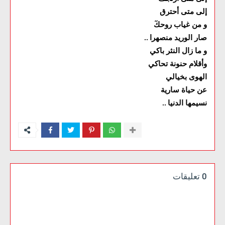
إلى متى أحترق
و من غياب روحكٓ
صار الوريد منصهرا
..
و ما زال النثر باكي
وأقلام حنونة تحاكي
الهوى بخيالي
عن حياة سارية
نسيمها الدنيا
..
0 تعليقات