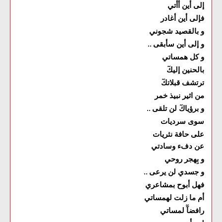
إلى أين أأتي
فإلى أين أغادر
و بالقصيد شجوني
و إلى أين سأبقى
..
و كل همساتي
بالحنين إليكٓ
ترتشف قبلاتكٓ
من اثير نبيذ خمر
و برؤياكٓ لن تلقى
..
سوى سرديات
على حافة نثريات
عن دفء وسادتي
و بِهجر روحي
و جسدي لن يرعى
..
فهل أبوح بمشاعري
أم ما زلت لهمساتي
رافضآٓ لمساتي