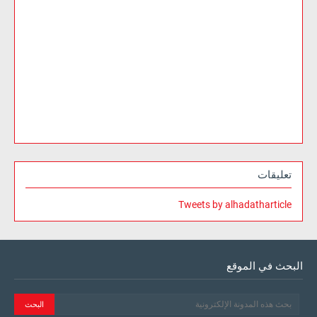
تعليقات
Tweets by alhadatharticle
البحث في الموقع