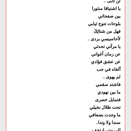
لن تأبى
..
يا اشتياقا منثورا
بين صفحاتي
بلوحات تتوج ثيابي
فهل من شتائِكٓ
لأحاسيسي بردى
..
يا مرآتي تحدثي
عن زمان أغواني
عن عشق فؤادي
ألقاه في جب
لم يهوى
..
فاشتد سقمي
ما بين نهودي
فتمايل خصرى
تحت ظلال نخيلي
ما وجدت بضفافي
سندا ولا وتدا
..
إلى متى ارتجف