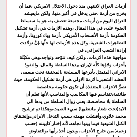
أزمات العراق لاتنتهي منذ دخول الاحتلال الامريكي ،فما أن
يخرج من أزمة ،حتى يدخل في أكبر منها، ولكن مايعيشه
العراق اليوم من أزمات مجتمعة تعصف به، هو ما سنسلط
الضوء عليه، في هذا المقال ،وهذه الازمات هي، أزمة تشكيل
الحكومة ،أزمة الأنسحاب الأمريكي ،أزمة وباء كورونا، وأزمة
التظاهرات الشعبية، وكل هذه الأزمات لها حلّها،إنْ توحّدت
إرادة الشعب العراقي، في
مواجهة هذه الازمات، ولكن كيف تتوّحد وتواجه،وهي مكبّلة
بأحزاب ولاؤها كلّه لإيران،بيدها السلطة والمال، والنفوذ
الايراني المتمثل بأذرعها المسلحة ،المختبئة تحت مسمى
الحشد الشعبي،الازمة الاولى هي أزمة تشكيل الحكومة، حيث
تصرُّ الاحزاب المتنفذة أن تكون حكومة محاصصة
طائفية،تتقاسم فيها المكاسب والمناصب،لأنها تعلم أن
السلطة بلا محاصصة، يعني زوال السلطة من يدها الى
الابد(تحت شعار ماننطيها) سيء الصيت،وهكذا تم ترشيح
محمد علاوي،وأفشلت مهمته بسبب التدخل الايراني،وإنشقاق
الكتل الشيعية فيما بينها تجاهه،لأنه إختار كابينته (حسب
زعمه)،من خارج الأحزاب، وبدون أخذ رأيها ،والتفاوض