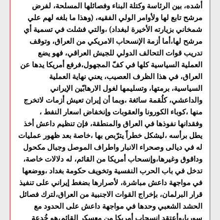
أشده، بين الرئاسة وكتلة البناء وفصائلها المسلحة، لفرض
مرشح تابع لها ولأوامر الولي الفقيه، (وهذا ما بلغه لهم علي
شمخاني بزيارته الأخيرة لبغداد) ،والتي فشلت في تسمية أي
مرشح لها،أما أزمة الإنسحاب الامريكي من العراق، وتوقف
تدريب قوات التحالف الدولي للجيش العراقي، فهو يضع
العملية السياسية كلها في كفّ المجهول،فرفع أمريكا يدها عن
العراق، في هذا الظرف العصيب، يعني نهاية العملية
السياسية، برمتها، وتسليمها لغول الارهابّين الإيراني
والداعشي، كلُقمة سائغة ،وبما أن إيران تعيش أزمات لاتخرج
منها ،كوباء الكورونا والعقوبات وإنخفاض اسعار النفط ،
وفقدانها نفوذها في العراق والمنطقة، فإن تنظيم داعش أخذ
يطل برأسه ،ليشكل خطراً يترّبص بها ،خاصة بعد ظهور عمليات
له في ديالى وصحراء الانبار واطراف الموصل وجبال مكحول
وداقوق وغيرها،وإنسحاب أمريكا من القائم، له دلالات خاصة،
تدخل في باب الحرب النفسية وتخويف حكومة بغداد ،ووضعها
في مواجهة داعش مباشرة، لأصرارها بضغط إيراني على تنفيذ
قرار البرلمان، بإخراج القوات الاجنبية من العراق،لترك فصائل
الحشد الشعبي وحدها في مواجهة داعش على الحدود مع
سوريا،وأعتقد إنسحاب أمريكا من معسكر القائم،هو خُدعة