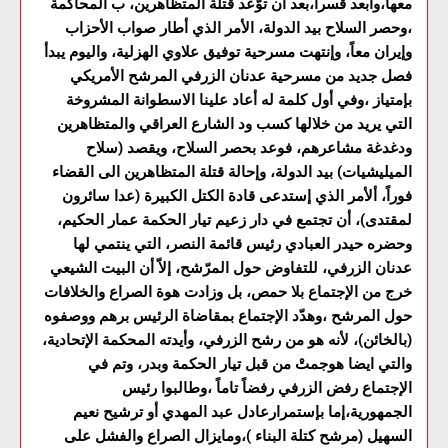
معها،وأبعد قسراً،بعد أن توّعد قتلة المتظاهرين، ب المحاكمة
،وحصر السلاح بيد الدولة، الأمر الذي أطار صواب الأحزاب
وإيران معاً، وإنتهت مسرحية توفيق علاوي الهزلية، واليوم يبدأ
فصل جديد من مسرحية عدنان الزرفي المرشح الأمريكي
بإمتياز ،وفي أول كلمة له أعاد علينا الاسطوانة المشروخة
التي يريد من خلالها كسب ود الشارع العراقي والمتظاهرين
ودغدغة مشاعرهم، فوعد بحصر السلاح، ويقصد (سلاح
الميليشيات) بيد الدولة، وإحالة قتلة المتظاهرين الى القضاء
فوراً، ألأمر الذي إستدعى قادة الكتل الكبيرة (عدا سائرون
لمقتدى)، أن تجتمع في دار زعيم تيار الحكمة عمار الحكيم،
وحضره حيدر العبادي رئيس قائمة النصر، التي ينتمي لها
عدنان الزرفي، للتفاوض حول المرّشح، إلاّ أن البيت الشيعي
خرج من الإجتماع بلا حمص، بل وزادت هوة الصراع والخلافات
حول المرشح ،وهدّد الإجتماع بمقاضاة الرئيس برهم ووصفوه
(بالخائن)، لأنه هو من رشح الزرفي، وأيدته المحكمة الإتحادية،
والتي ايضا هوجمتْ من قبل تيار الحكمة وبدر، وتم في
الإجتماع رفض الزرفي رفضاً تاماً ،وطالبوا رئيس
الجمهورية،إما بإستمرارعادل عبد المهدي أو ترشيح نعيم
السهيل (مرشح كتلة البناء )،ومايزال الصراع والفشل على