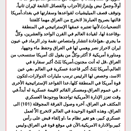
أولاً،وجسُّ نبض وإبتزازالأحزاب والفصائل التابعة لإيران ثانياً،
وتوقف قصف الميليشيات لقواعدها وسفارتها في بغداد،أمريكا
قالتها بصريح العبارة( لانخرج من العراق مهما كلفتنا
التضحيات)،لأنها تعتبره عمقها الإستراتيجي في المنطقة
،وقاعدة لها، لقيادة العالم في القرن الواحد والعشرين، وكلُّ
ما يجري ،هوإعادة انتشار وامتصاص نقمة وذر الرماد في عيون
ايران لاحراز نصر وهمي لها في العراق وحفظ ماء وجهها،
ومناورة أمريكية لا أكثر،وكلُّ من يقول لك أمريكا ستنسحب من
العراق ،قل له أنت مجنون،أمريكا بَنَتْ أكبر سفارة في
العالم،أمريكا بَنَتْ أكبر قاعدة عسكرية في العالم ،هي عين
الاسد، وخصص لها الرئيس ترمب مليارات الدولارات،لتكون
قوة أمريكا في المنطقة كلها،عدا القواعد الإستراتيجية الأخرى
، في عموم العراق،ومعسكر القائم لاقيمة عسكرية له أبداً،في
وقت تعزز الإدارة الأمريكية تواجدها ووجودها العسكري
المكثف في العراق، آخره وصول الفرقة المجوقلة (101) الى
العراق، وهذه القوة الوحيدة في العالم لاتخرج الاّ لعمل
عسكري كبير، هو تغير نظام ما ،او إلقاء قبض على رأس
كبير،والادارة الامريكية،الآن في موقع قوة في العراق،وليس