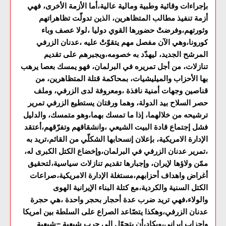
بإجراءات وقائية وطبية ومالية عالية،أما الأزمة الأخرى، فهي
أزمة تنفيذ مطالب المتظاهرين، الذين تدولّت تظاهراتهم
وثورتهم،وفرضتْ حضورها القوي دوليا ،لولا عصف وباء
كورونا،وهي الآن مفصل مهم يتقوّتْ عليه ،عدنان الزرفي
المرشح الجديد، ليهدّد به خصومه،ويجبرهم على تقديم
تنازلات، من أجل تمريره في البرلمان، فهو يمسك بعصا يرهب
بها الأحزاب والميليشيات، بمحاكمة قتلة المتظاهرين، من
قناصين وجهات أمنية نافذة ،ومعروفة لدى الزرفي، وملف
حصر السلاح بيد الدولة، وهما ورقتان يستطيع الزرفي تمرير
ترشيحه من خلالهما، إذا ما تمسك بهما،وهو متمسك، والدليل
فشل إجتماع قادة البيت الشيعي ،وانشقاقهم وتفرّقهم،أعتقد
الإدارة الامريكية، بإعلان إنسحابها الشكلّي من القائم،تريد به
،تمرير عدنان الزرفي في البرلمان،وإخضاع الكتل الكبرى له،
ممّن ولاؤها لإيران، وإجبارها تقديم تنازلات سياسية،لتحقيق
أغراض واهداف أحزابهم،مستغلة الإدارة الامريكية،صراعات
الكتل السنية والكردية،مع كتلة البناء الإيرانية الهوى
والولاء،فهي تريد ضرب عدة أحجار بحجر واحدة ،هي حجرة
عدنان الزرفي،وهكذا يتصّاعد الصراع على السلطة بين امريكا
واحزاب ايراني،ويكاد،أن يتحوّل الى حرب شيعية –شيعية