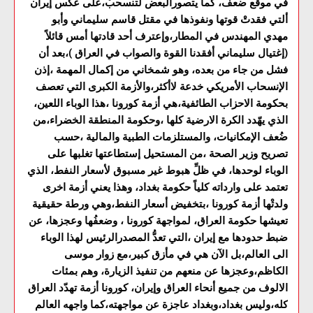
في موقع ضعف، كما يتصورالبعض لتنسحبْ،على عكس إيران
ألتي فقدتْ قوتها ونفوذها في مقتل قاسم سليماني وأبو
مهدي المهندس في المطار،وإعترف أحد قادتها أمس قائلاً
(إغتيال سليماني أفقدنا القوة والصواب في العراق )،بعد أن
فشل من جاء من بعده، وهو شمخاني من إكمال المهمة ،إذن
الإنسحاب الأمريكي خدعة لاأكثر،والأزمة الكبرى التي تعصف
بحكومة الاحزاب الطائفية،هي أزمة كورونا ،هذا الوباء اللعين،
الذي يهّدد الكرة الارضية كلها ،وحكومة المنطقة الخضراء،من
ضُعف الإمكانيات، والمستلزمات الطبية والمالية ،حسب
تصريح وزير الصحة ،من المستحيل إستطاعتها تغلبها على
الوباء لوحدها، في ظلِّ هبوط غير مسبوق لأسعار النفط، الذي
تعتمد على وارداته كلياً حكومة بغداد، وهذا يعني أزمة اخرى
ولدتْها أزمة كورونا ،بتخفيض أسعار النفط،وهي ورطة حقيقية
تعيشها حكومة العراق، لمواجهة كورونا ، وضعفُها وعجزها، عن
ضبط حدودها مع إيران ،التي تعدُّ المصدرالرئيس لهذا الوباء
الى العالم،بل الآن هي في مأزق كبير،مع زوار موسى
الكاظم،وعجزها عن منعهم من تنفيذ الزيارة، وهم بمئات
الالوف من جميع أنحاء العراق وإيران، كورونا أزمة تهدّد العراق
كله،وليس بغداد،وبغداد عاجزة عن مواجهته،كما واجهه العالم