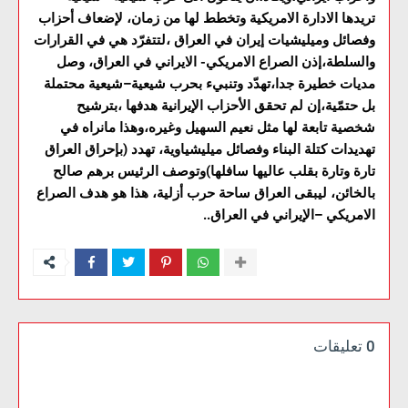
تريدها الادارة الامريكية وتخطط لها من زمان، لإضعاف أحزاب
وفصائل وميليشيات إيران في العراق ،لتتفرّد هي في القرارات
والسلطة،إذن الصراع الامريكي- الايراني في العراق، وصل
مديات خطيرة جدا،تهدّد وتنبيء بحرب شيعية–شيعية محتملة
بل حتمّية،إن لم تحقق الأحزاب الإيرانية هدفها ،بترشيح
شخصية تابعة لها مثل نعيم السهيل وغيره،وهذا مانراه في
تهديدات كتلة البناء وفصائل ميليشياوية، تهدد (بإحراق العراق
تارة وتارة بقلب عاليها سافلها)وتوصف الرئيس برهم صالح
بالخائن، ليبقى العراق ساحة حرب أزلية، هذا هو هدف الصراع
الامريكي –الإيراني في العراق..
0 تعليقات