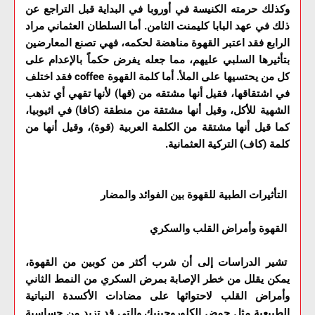
وكذلك حرمته الكنيسة في أوروبا في البداية قبل التراجع عن
ذلك في عهد البابا كليمنت الثامن. أما السلطان العثماني مراد
الرابع فقد اعتبر القهوة مناهضة لحكمه، فهي تصنع المعارضين
بتأثيرها السلبي عليهم، مما جعله يفرض حكماً بالإعدام على
كل من يحتسيها على الملأ. أما كلمة القهوة coffee فقد اختلف
في اشتقاقها، فقيل أنها مشتقه من (قها) لأنها تقهي أي تذهب
الشهية للأكل، وقيل أنها مشتقة من منطقة (كافا) في اثيوبيا،
كما قيل أنها مشتقة من الكلمة العربية (قوة)، وقيل أنها من
كلمة (كاف) التركية العثمانية.
التأثيرات الطبية للقهوة بين الفوائد والمضار
القهوة وأمراض القلب والسكري
تشير الدراسات إلى أن شرب أكثر من كوبين من القهوة،
يمكن يقلل من خطر الإصابة بمرض السكري من النمط الثاني
وأمراض القلب لاحتوائها على مضادات الأكسدة النباتية
الطبيعية مثل حمض الكلوروجينيك والتي قد تزيد من حساسية