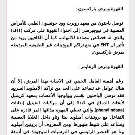
القهوة ومرض باركنسون :
توصل باحثون من معهد روبرت وود جونسون الطبي للأمراض
العصبية في نيوجيرسي إلى احتواء القهوة على مركب (EHT)
والذي له خصائص مضادة للالتهاب، كما أن الكافيين يزيد من
تأثير ال EHT في منع تراكم البروتينات غير الطبيعية المرتبطة
بمرض باركنسون.
القهوة ومرض الزهايمر :
رغم أهمية العامل الجيني في الاصابة بهذا المرض، إلا أن
هناك عوامل قد تساعد على الحد من تراكم الأميلويد السريع.
فقد توصل الباحثون بقسم بيولوجيا الأعصاب بمعهد كريمبل
لأبحاث الدماغ في كندا؛ إلى أن مركبات الفينيل إندانات
(phenylindane) والتي تعطي القهوة مذاقها المر قادرة على
التفاعل مع بروتينات أميلويد بيتا وتاو داخل الخلايا العصبية
وتساعد على تثبيط ظهورها. ومن المعروف أن بروتين أميلويد
بيتا هو العنصر الرئيسي في الترسبات الموجودة في أدمغة