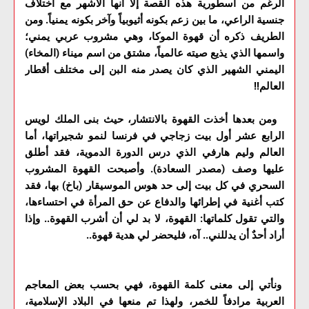
الرغم من أسطورية هذه القصة إلا أنها الأشهر مع اختلاف
جنسية الراعي، ما بين زعم بكونه أثيوبياً وآخر بكونه يمنياً. ومن
الطريف ذكره أن قهوة الموكا، وهي مشروب عربي يمني؛
واسمها الذي يذيع صيته عالمياً، مشتق من اسم ميناء (المخاء)
اليمني الشهير الذي كان يصدر منه البن إلى مختلف أقطار
العالم!!
ومن بعدها أخذت القهوة بالانتشار، حيث بنى الملك لويس
الرابع عشر أول بيت زجاجي في فرنسا لنمو شجيراتها، أما
العالم وليم هارفي الذي درس الدورة الدموية، فقد أطلق
عليها وصف (مصدر السعادة). وأصبحت القهوة المشروب
السحري في كل بيت إلى حد هوس الموسيقار (باخ) بها، فقد
كتب أغنية في إطرائها والدفاع عن حق المرأة في احتساءها،
والتي تقول كلماتها: القهوة، لا بد لي أن أشرب القهوة.. وإذا
أراد أحدٌ أن يدللني.. آه، فليحضر لي هدية قهوة..
ونأتي إلى معنى كلمة القهوة، فهي بحسب بعض المعاجم
العربية مرادفاً للخمر، ولهذا تم منعها في البلاد الإسلامية،