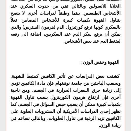
الخلايا للانسولين وبالتالي تقي من حدوث السكري عند
الأشخاص الطبيعيين. بينما وطبقاً لدراسات أخرى لا ينصح
بتناول القهوة بكميات كبيرة للأشخاص المصابين فعلاً
بالسكري كونها ترفع كورتيزول الدم (هرمون السترس) والذي
يمكن أن يرفع سكر الدم عند السكريين، اضافة الى رفعه
لضغط الدم عند بعض الأشخاص.
القهوة وخفض الوزن :
كشفت بعض الدراسات عن تأثير الكافيين كمثبط للشهية.
وبحسب الباحثين من جامعة نوتنغهام فإن مادة الكافيين تؤدي
إلى زيادة حرق السعرات الحرارية في الجسم. ومن ناحية
أخرى فإن ارتفاع هرمون الكوريتزول بسبب تناول القهوة
بكميات كبيرة ممكن أن يسبب حبس السوائل في الجسم، كما
تظهر إحدى الدراسات الأمريكية أن المشروبات الحاوية على
الكافيين تزيد الرغبة في تناول الحلويات، وبالتالي تساعد في
زيادة الوزن.