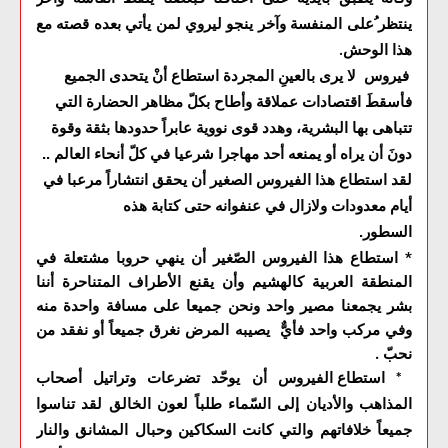
ينتظر ُعلى المنفسة وآخر ينجو ليروي لمن يأتي بعده قصته مع
هذا الوحش
.
فيروس لا يرى بالعينِ المجردة استطاع أنْ يتحدى الجميع
فأسقطَ اقتصادات عملاقة وأطاح بكلّ مظاهر الحضارة التي
تتباهى بها البشرية، وهدد قوى نووية عابراً حدودها بثقة وقوة
دونَ أن يراه أو يمنعه أحد مهاجرا شرعيا في كلّ أنحاء العالم ..
لقد استطاع هذا الفيروس الصغير أن يحقق انتشاراً مرعبا في
أيام معدودات ولازال في عنفوانه حتى كتابة هذه
السطور.
* استطاع هذا الفيروس الصّغير أن ينهي حروبا مشتعلة في
المنطقة العربية كالهشيم وأن يقنع الأطراف المتناحرة أننا
بشر يجمعنا مصير واحد ونحن جميعا على مسافة واحدة منه
وفي مركب واحد فأيٌّ يصيبه المرض نغرق جميعاً أو نفقد من
نحبّ
.
استطاع الفيروس أن يوحّد تضرعات وتراتيل أصحاب
*
المذاهب والأديان إلى السّماء طلباً لعون الخالق لقد تناسوا
جميعاً خلافاتهم والتي كانت السكاكين وحبال المشانق والنار