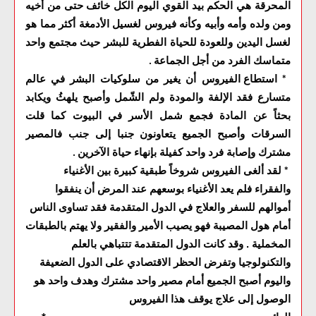
المحرقة هي الحكم بيد القوي اليوم الكل خائف حتى من أخيه
ومن ولده وأمه وأبيه وكأنه فيروس لغسيل الأدمغة أكثر مما هو
لغسل اليدين وللعودة للحياة الفطرية للبشر حيث مجتمع واحد
متماسك الفرد من أجل الجماعة
.
استطاع الفيروس أن يغير من سلوكيات البشر في عالم
*
متسارع فقد الإلفة والمودة ولم الشّمل وأصبح يلهثُ ويكابد
بحثاً عن المادة فجمع شمل الأسر في البيوت كما قلت
السرقات وأصبح الجميع يتعاونون جنبا إلى جنب فالمصير
مشترك وإصابة فرد واحد كفيلة بإنهاء حياة الآخرين
.
لقد ألغى الفيروس شروخاً طبقية كبيرة بين الأغنياء
*
والفقراء فلم يعد الأغنياء بوسعهم عند المرض أن ينفقوا
أموالهم للسفر والعلاج في الدول المتقدمة فقد تساوى الناس
أمام هول المصيبة فهو يصيب الأمير والفقير ولا يهتم بالطبقات
المخملية . وقد كانت الدول المتقدمة تتتباهي بالعلم
والتكنولوجيا وتفرض الحظر الاقتصادي على الدول الضعيفة
واليوم أصبح الجميع أمام مصير واحد مشترك وهدف واحد هو
الوصول إلى علاج يوقف هذا الفيروس