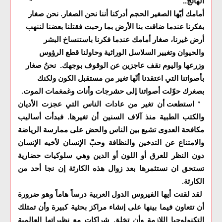
الهائج.. *
أمامك أيّها الصغير الحجم أدركنا أننا نحن الصغار. نحن صغار
بفكرنا عندما ضاقت بنا الأرض بما رحبت فقتلنا بعضنا لننهب
أرض غيرنا، صغار أمامك عندما فكرنا باستنساخ البشر
والحيوان وتغيير السلاسل الوراثية وحاولنا قطع الرؤوس
وزرعها واليوم نقف عاجزين عن الوقوف بوجهك. نحنُ صغار
بأصواتنا التي اعتقدنا أنّها تغير من مستقبل الكون ولكنك
بصغرك حوّلت أصواتنا إلى حشرجات وأنات وغمغمات الموت
.
استطعت أن تغير من عادات الناس التي عجزت الأديان
*
والكتب الطبية منذ آلاف السنين أن تغيرها. فبدأت أساليب
مكافحة العدوى تشيع بين الناس والحض على ممارسة الرياضة
والامتناع عن التدخين والنظافة وحبّ الإنسان لأخيه الإنسان
دون النظر للعرق أو اللون أو الدين وهي سلوكيات حضارية
تستحق ان نستثمرها بعد زوال هذه الكارثة إن نجا أحد من
الكارثة
.
لقد لقنت أيها الفيروس الدول العربية درساً هاماً وهو ضرورة
أن تتعاون فيما بينها على إنشاء مراكز بحثية كبيرة وأن تمتلك
التكنولوجيا اللازمة وأن تخلق شراكات مع نظيراتها العالمية