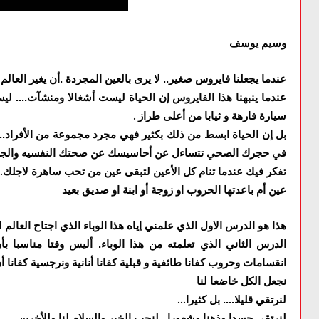
وسيم يوسف
عندما يجعلنا فايروس صغير.. لا يرى بالعين المجردة .أن يغير العالم و
عندما ينبهنا هذا الفايروس إن الحياة ليست أشغالا ومنشآت.... 
سيارة فارهة و ثيابا من أعلى طراز
.
بل إن الحياة ابسط من ذلك بكثير فهي مجرد مجموعة من الأفراد.. 
في حجرك الصحي تتساءل عن أحاسيسك عن صحتك النفسيه والجسد
تفكر فيك عندما تنام كل الأعين لتبقى عين من تحب ساهرة لاجلك
.
عين أم باعدتها الحروب او زوجة أو ابنة او صديق بعيد
هذا هو الدرس الاول الذي علمني إياه هذا الوباء الذي اجتاح العالم 
الدرس الثاني الذي تعلمته من هذا الوباء. أليس وقتا مناسبا بأ
انقسامات وحروب كفانا طائفية و قبلية كفانا أنانية ونرجسية
كفانا 
نجعل الكل خاضعا لنا
لنرتقي قليلا.... بل كثيرا
...
لنرتقي جسدا وذهنا وشعورا...لنحب الخير والسلام لنا وللأخرين