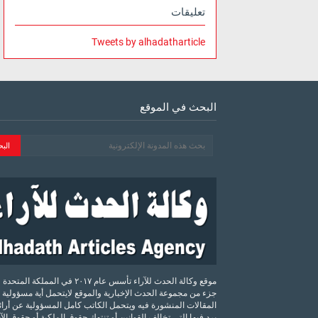
تعليقات
Tweets by alhadatharticle
البحث في الموقع
موقع وكالة الحدث للآراء تأسس عام ٢٠١٧ في المملكة الم
جزء من مجموعة الحدث الإخبارية والموقع لايتحمل أية مسؤولية 
المقالات المنشورة فيه ويتحمل الكاتب كامل المسؤولية عن أرائه
يرد فيها التي تخالف القوانين أو تنتهك حقوق الملكية أو حقوق ال