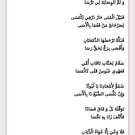
وَ ثَمَّ الْوِصَايَةَ لِي تَرَّسَا
فَنَيْلُ الْمُنَى حَازَ ذَرْفِي اِكْتَسَى
لِصَرْحَايْ مَنْ فَعُمَا بِالْأَسَى
فَبَكَّةُ تَرْحَضُهَا الدَّمْعَتَانِ
وَأَقْصَى بِرَجٍّ لِحَقٍّ رَسَا
سَلَامٌ لِحَنَّاتِ نَاقَاتِ أُمِّي
فَعَهْدِي عَبُوسٌ قَلَى كَالْمَسَا
سُمُوٌّ لِأَمْجَادِنَا يَا لُيُوثًا
وَإِنْ نَكَّسَى الضَّبْعُ ذَا بِالْأَسَى
تَوَقَّلَهُ بَلْ وَ فَاقَ فَسَادًا
فَأَتْلَفَ زَادَ بِهِ نَجَّسَا
فَلَا وَعْيَ إِلَّا عُوَاءُ الْذِّئِابِ