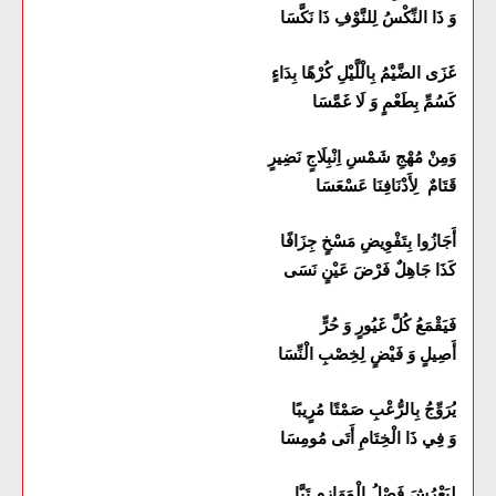
وَ ذَا النِّكْسُ لِلنَّوْفِ ذَا نَكَّسَا
غَزَى الضَّيْمُ بِالْلَّيْلِ كُرْهًا بِدَاءٍ
كَسُمِّ بِطَعْمٍ وَ لَا غَمَّسَا
وَمِنْ مُهْجِ شَمْسِ اِنْبِلَاجٍ نَضِيرٍ
قَتَامٌ لِأَدْنَافِنَا عَسْعَسَا
أَجَازُوا بِتَفْوِيضِ مَسْخٍ جِزَافًا
كَذَا جَاهِلٌ فَرْضَ عَيْنٍ نَسَى
فَيَقْمَعُ كُلَّ غَيُورٍ وَ حُرٍّ
أَصِيلٍ وَ فَيْضٍ لِخِصْبِ الْنِّسَا
يُرَوِّجُ بِالرُّعْبِ صَمْتًا مُرٍيبًا
وَ فِي ذَا الْخِتَامِ أَتَى مُومِسَا
لِيَعْرُشَ فَصْلُ الْمَهَازِمِ تَبَّا