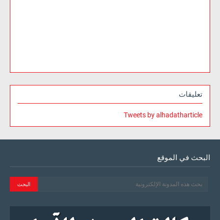
تعليقات
Tweets by alhadatharticle
البحث في الموقع