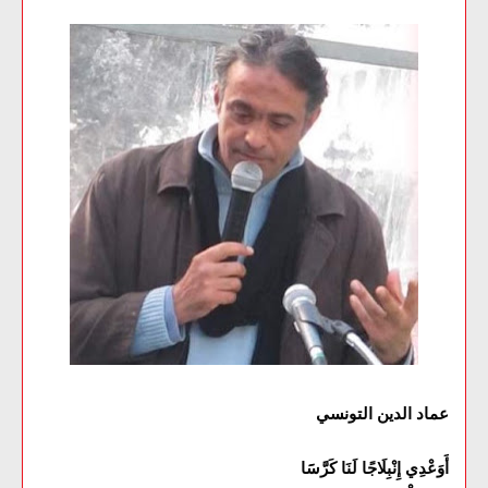
عماد الدين التونسي
أَوَعْدِي إِنْبِلَاجًا لَنَا كَرَّسََا