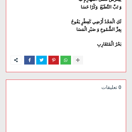
وَ تَبَّ التَّطَبُعُ وَكْرًا خَسَا
لَكِ الْمَجْدُ أَرْضِي كَعِطْرٍ يَفُوحُ
بِعِزِّ الشُّمُوخِ وَ صَبْرِ الْمَسَا
بَحْرُ الْمُتَقَارِبِ
0 تعليقات