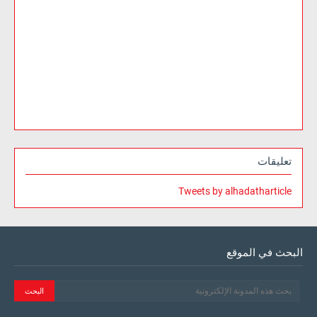
تعليقات
Tweets by alhadatharticle
البحث في الموقع