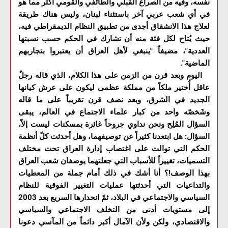
نفسه، وفيه من الصراع القبلي والطائفي والقومي أكثر مما هو
في أي شعب عربي آخر باستثناء لبنان، وليس هناك طريقة
لعلاج هذا الانشقاق أجدى من تطبيق النظام الديمقراطي فيه،
حيث يُتاح لكل فئة منه أن تشارك في الحكم حسب نسبتها
العددية"، مضيفاً "ينبغي لأهل العراق أن يعتبروا بتجاربهم
الماضية".
اليوم وبعد قرن من الزمن على هذا الكلام، الذي قاله رجلٌ
عاقل أُختير ملكاً من مملكة عظمى ليكون على عرش كيانها
الجديد في الشرق، وبعد نصف قرن تقريباً على ما قاله
وشَخصّه واحد من كبار علماء الاجتماع في العالم، يبقى
السؤال المُلِح ونحن نداوي جروحاً غائرة بمسكنات ليست إلاّ،
السؤال: هل ابتعدنا كثيراً عن توصيفهما، وهل أحدثت كلّ أنظمة
الحكم التي توالت على اغتصاب إدارة العراق تحت مختلف
التسميات، تغييراً للأسباب التي جعلتهما يوصفان شعب العراق
بهذا الوصف!؟ أنا أشك في ذلك أمام جملة من المعطيات
والتداعيات التي أحدثتها عمليات التغيير الفوقية للنظام
السياسي والاجتماعي في البلاد، ثمّ انحدارها السريع بعد 2003
إلى مستويات أدنى من التخلف الاجتماعي والسياسي
والاقتصادي، ولكن ولأن الآمال أكبر دائماً من المآسي دعونا