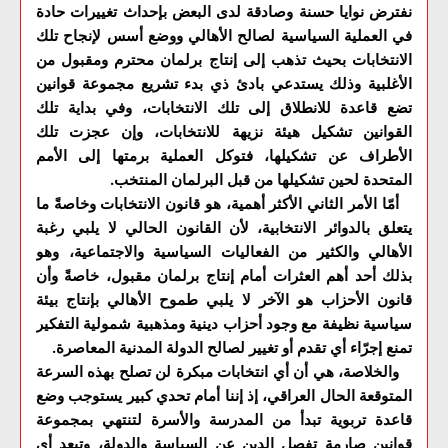
نفترض نوايا حسنة وصادقة لدى البعض بإحداث تغييرات حادة
في العملية السياسية لصالح الأهالي ووضع أسس لإنجاح تلك
الانتخابات بحيث تذهب إلى إنتاج برلمان محترم ومقبول من
الأغلبية وذلك يستدعي بادئ ذي بدء تشريع مجموعة قوانين
تضع قاعدة للانطلاق إلى تلك الانتخابات، وفي بداية تلك
القوانين تشكيل هيئة نزيهة للانتخابات، وإن عجزت تلك
الأطراف عن تشكيلها، فتوكل العملية برمتها إلى الأمم
المتحدة لحين تشكيلها من قبل البرلمان المنتخب.
أمّا الأمر الثاني الأكثر أهمية، هو قانون الانتخابات وخاصةً ما
يتعلق بالدوائر الانتخابية، لأن القانون الحالي لا يلبي رغبة
الأهالي والكثير من الفعاليات السياسية والاجتماعية، وهو
بذلك أحد أهم العثرات أمام إنتاج برلمان مقبول، خاصةً وأن
قانون الأحزاب هو الآخر لا يلبي طموح الأهالي بإنتاج بيئة
سياسية نظيفة مع وجود أحزاب دينية ومذهبية شمولية التفكير
تمنع إجرّاء أي تقدم أو تغيير لصالح الدولة المدنية المعاصرة.
والخلاصة، هي أن أي انتخابات مبكرة لن تصلح بهذه السرعة
المتوقعة الحال العراقي، إذ إننا أمام تحدي كبير يستوجب وضع
قاعدة تربوية تبدأ من المدرسة والأسرة لتنتهي بمجموعة
قوانين صارمة تفصل الدين عن السياسة والدولة، وتبعد أي