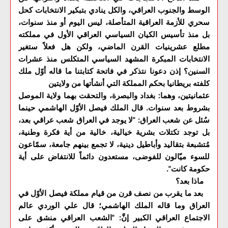
الوسط والجنوب العراقي، والكل ينادي بتبكير الانتخابات كحل
سحري للأزمة العراقية المتأصلة، ليس اليوم أو منذ سنوات،
بل منذ تأسيس الكيان السياسي العراقي الأول في مملكته
مطلع عشرينيات القرن الماضي، ولكن هل فعلاً ستغير
الانتخابات المبكرة المشهد السياسي المتكلس منذ عشرات
السنين؟ إذن دعونا نتذكر في فاتحة كتابتنا ما قاله أوّل ملك
كلفته بريطانيا بحكم المملكة التي أنشأتها من ولايتين
عثمانيتين، وهما: بغداد والبصرة، والتحقت بهما ولاية الموصل
بشروط بعد سنوات. قال الملك فيصل الأوّل الهاشمي حينما
سُئل عن شعب العراق: "لا يوجد في العراق شعب عراقي بعد،
بل توجد تكتلات بشرية خيالية، خالية من أية فكرة وطنية،
مُتشبعة بتقاليد وأباطيل دينية، لا تجمع بينهم جامعة، سمّاعون
للسوء ميّالون للفوضى، مستعدون دائماً للانتفاض على أية
حكومة كانت".
ماذا بعد؟
بعد ما يقرب من نصف قرن من قيام مملكة فيصل الأوّل في
العراق وما قاله الملك الهاشمي؛ قال علي الوردي عالم
الاجتماع العراقي الكبير إنَّ: "الشعب العراقي منشق على