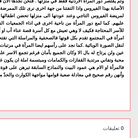
ولم يقتصر دور المرأة الاردنية فقط في منزلها . فنحن نجدها الأ
الأصابة بهذا الفيروس واذا التفتنا من جهة اخرى نرى تلك الممرضة أ
لمريضة الفيروس التاجي وعند عودتها الى منزلها تحضن اطفالها ب
عليهم. كما لمع دور المرأة من ناحية اخرى في اداء الجمعيات الن
للأسر المحتاجة فكيف لا وهي تعيش مع كل أسرة قصة عناء أب او أم
امرأة في المجتمع تقدم بكل قوتها فالصحفية والمراسلة التي تقت
لنقل الصورة الوبائية .كما نجد على رأسهم ايضا المرأة في مرتبات
عين ولن يرتاح له بال الا وكان الجميع بأمان فرغم تجمع الاسر 
محبة وتفاني مرتدية القفازات والكمامات ومبتسمة املة ان يكون غد
فالمرأة او الام هي عمود البيت والنماذج السابقة تبرهن على قوة
وأنهن رقم صحيح في معادلة صعبة قوامها مواجهة الكوارث والحدّ من
0 تعليقات