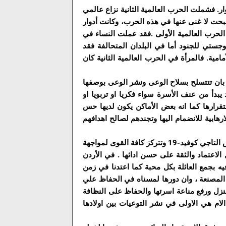
ار. فشملت الحرب العالمية الثانية نزاع عالمي
حت لا غنى عنها في هذه الحرب، وكانت أدوار
 الحرب العالمية الأولى .فقد عملت النساء في
جستي للجنود أما في البلدان المتحالفة فقد
ية. فالمرأة في الحرب العالمية الثانية كان
بان تتتسلح بسلاح الوعى ونشر الوعى بوصفها
بدأ من عنف الأسرة سواء فكريا او تربويا او
تقرارها كما انه بعض الأماكن يكون لديها حس
هابية للانضمام اليها وتجندهم لصالح اهدافهم
ونحن الأن في الأردن كما في العالم أجمع نواجه معا جائحة الفيروس التاجي كوفيد-19 وتتركز كافة القوى لمواجهة
الاعتماد والثقة على حسن ادائها . في الأردن
ه بجمع العائلة بكل محبة كما اعتدنا في زمن
ة المصنعة ، وان دورها لمسناه في الحفاظ علي
زل ورفع مناعة اسرتها والحفاظ على النظافة
ام هي الاولى في نشر التوعيات بين اولادها