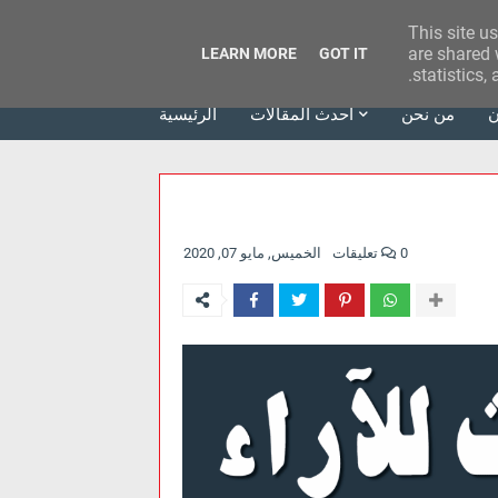
This site u
وكالة الحدث للآراء
are shared 
LEARN MORE
GOT IT
statistics,
ن
من نحن
أحدث المقالات
الرئيسية
0 تعليقات
الخميس, مايو 07, 2020