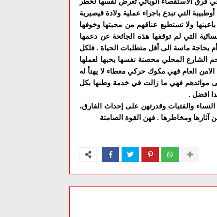
ن في فرق الاستقصاء الوبائي تعرض نفسها لخطر
وطبيبة التي تبدع باجراء عملية ولادة قيصيرية
اعينها ولا تستطيع عناقهم من محبتها وخوفها
سائية التي لم توقفها هذه الجائحة عن دعمها
 بحاجة ماسة الى أقل متطلبات الحياة . فلكل
حم الشارع المحلي محصنة نفسها بحبها لعملها
 الامن العام فهي مكوك حركي معطاء لا يهنأ له
على موائدهم فهي ما زالت في خدمة وطنها بكل
ا افضل .
 النساء والفتيات وقدرتهن على إحداث الفارق،
 آثارها ومخاطرها . فهن القوة الصامتة