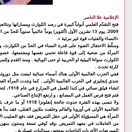
الإعلامية علا الناصر
فتح التقدّم العلمي أبواباً كبيرة في رصد الكوارث ومساراتها ونتائ
2009، يوم 13 تشرين الأول (أكتوبر) يوماً عالمياً سنوياً لل
«النساء والفتيات قوة غير مرئية ».
وسلّط الاحتفال الضوء على قدرة النساء في الحدّ من الكوارث، وا
المرأة من ضحية إلى قوة فاعلة تحمي نفسها ومجتمعها، خصوصاً
الكوارث سواءا البيئية او الحربية او حتى الوبائية . ومنذ القدم و
كارثة تحدث .
ففي الحرب العالمية الأولى هناك أسماء نسائية لمعت مثل دورو
جندي إنجليزي في الحرب العالمية الأولى . كما وجدت المرأة الع
انشاء فيلق
فتم فتح فرص العمل في المصانع ، و ارتفع الإنتاج الصناعي .
ولا ننسى بهذه الفترة حدو
العالمية الأولى في أوروبا والعالم وخلفت ملايين القتلى، فقد بدأ 
الممرضات الأخريات الناجيات بمنحهن ميداليات عسكرية .