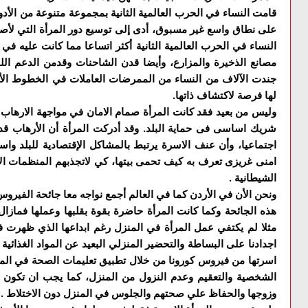
قامت النساء في الحرب العالمية الثانية بمجموعة متنوعة من الأدو
على نطاق واسع غير مسبوق، أدى إلى توسيع دور المرأة التي لأصب
النساء في الحرب العالمية الثانية أكثر اتساعا مما كانت عليه في
مصانع الذخيرة والمزارع، وأيضا قدن الشاحنات وقدمن الدعم اللو
جندت الآلاف من النساء من الممرضات العاملات في الخطوط الأمام
لها فرصة لاكتشاف ذاتها.
وليس من بعيد فقد كانت المرأة صمام الامان في مواجهة الارهاب 
شريك اساسى فى حماية البلد. وقد أدركت المرأة أن الأرهاب قد ي
اجتماعيا، وأن عنف الاسرة يرتبط بالمشاكل الإقتصادية للبلد واس
امنى غريزى تعرف به كيف تحمى بيتها، كي لاتجذبهم المنظمات الار
الشيطانية .
هذه الجائحة وكما كانت المرأة حاضرة بقوة بقلبها وعملها فمازال 
مثلا لم يكتفي عمل المرأة في المنزل رغم ابداعها الذي ظهرت في
اجدادنا على البساطة والتحضير المنزلي البعيد عن المواد الغذائي
اسرتها من فيروس كورونا من خلال تطبيق تعليمات الصحة في المن
الشخصية والتعقيم وعدم النزول من المنزل، كما يجب ان تكون ال
وزوجها والحفاظ علي صحتهم والجلوس في المنزل دون الاختلاط .