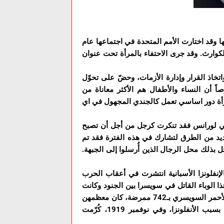
جها وقد اختارت الأمم المتحدة في اجتماعها عام
حدّ من الكوارث. وقد جرى الاحتفاء بالمرأة تحت عنوان
تخاذ القرار وإدارة الأزمات، وحضّ على تحوّل
 أن النساء والأطفال هم الأكثر معاناة من
للمرأة دور اساسي تعمل كالجندي المجهول في اي
ثي لورانس فقد تنكرت كرجل من أجل أن تصبح
ديد من الطرق لتشارك في هذه الفترة فقد تم
 نسائي في كندا للعمل في المزارع في عام 1918، لتحل بذلك محل الرجال الذين أُرسلوا إلى الجبهة.
ث جائحة إنفلونزا 1918 أو ما عرف بالإنفلونزا الأسبانية انتشرت في أعقاب الحرب
هذا الوباء القاتل في سويسرا بين الجنود وكانت
المرأة هي المسؤولة الأولى في حقل التمريض فقد دفع الصليب الأحمر السويسري بـ742 ممرضة، كان معظمهن
من العاملات في معهد التمريض ،وقد تُوفي تسعة وستون منهن بسبب الأنفلونزا، وفي نوفمبر 1919، كُرّمت