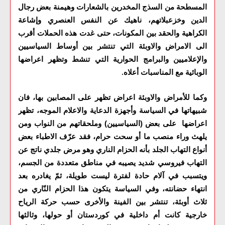
المسطحة من السذج المخدرين بالشعارات وهيمنة بعض رجال
الدين وخزعبلاتهم، ناهيك عن النفس العنصري وإشاعة
الكراهية والحقد بين المكونات، حتى غدت هذه الحملات أقرب
الى الامراض والاوبئة التي تنتشر بين أوساط السياسيين
والإعلاميين والبرامج الحوارية التي تنشط وتظهر اعراضها
الوبائية مع المناسبات أعلاه
.
وكما للأمراض والاوبئة اعراض تظهر على المصابين بها، فان
شبيهاتها في السياسة وأجهزة الدعاية والاعلام الموجه، تظهر
اعراضها على بعض (السياسيين) وملحقاتهم من النواب ومن
يلهث وراء منصب ما أو سحت حرام، فقد عرّف الاطباء بعض
أنواع التهاب الجلد بأنه الحزام الناري وهو مرض جلدي ناتج عن
التهاب فيروسي شديد يصيبه في مناطق متعددة من الجسم،
ويتسبب في آلام حادة لفترة ليست طويلة، ثمّ يغادره بعد
انتهاء حضانته، وفي السياسة يتكون هذا الحزام النّاري من
ثلاث أوبئة، تنتشر بين الفينة والأخرى حسب حركة الرياح
خارجية كانت أم داخلية في كوردستان أو حولها، وثالثها