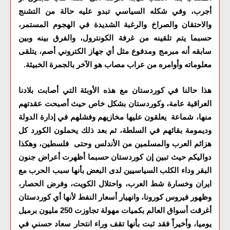
أجرب، وفي شكله السياسي تبدو عليه حالة من التشنج
والاحتقان والصراخ والرغبة الشديدة في الهجوم المستمر،
حسبما يتم تلقينه من غرفة الكونترول، والفرق بينه وبين
سابقه أنه مبرمج ومدفوع مثل أي جهاز الكتروني أصم، يتلقى
معلوماته وأوامره من عراب مصاب هو الآخر بالجمرة الخبيثة
.
هذا حالنا في كوردستان مع هذه الأوبئة التي أصابت بلادنا
العراقية عامة، وكوردستان بشكل خاص حيث أصبحت عقدتهم
منها، شماعة يعلقون عليها مخازيهم وفشلهم في إدارة الدولة
وديمومة بقائهم في السلطة، ثم بعد ذلك يحملون الكورد كل
هزائم العرب والمسلمين من الأندلس وحتى فلسطين، وهكذا
دواليكم حيث تبين إن كوردستان حسبما أظهرت أعراض جنون
البقر وداء الكلب السياسيين لدى البعض بأنها سبب الحرب مع
ايران وخسارة شط العرب، واحتلال الكويت، وفرض الحصار،
وظهور فيروس كورونا، وانهيار أسعار النفط لأنها أي كوردستان
أغرقت أسواق العالم بكميات مهولة تجاوزت 250 مليون برميل
يوميا، وأخيراً فقد ثبت بأنها تقف وراء انتحار سعاد حسني في