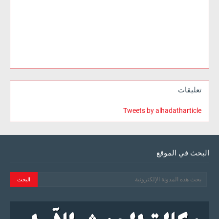
تعليقات
Tweets by alhadatharticle
البحث في الموقع