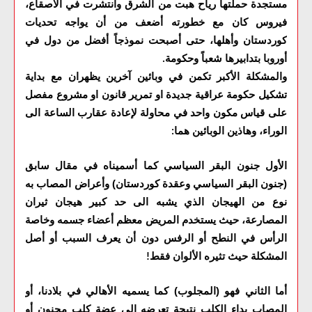
مستجدة حملتها رياح هبت من الشرق وانتشرت في الاصقاع،
فيروس كان مع خطورته أضعف من أن يواجه تحديات
كوردستان وأهلها، حتى أصبحت نموذجاً أفضل من دول في
أوروبا بتدابيرها شعباً وحكومة
.
والمشكلة الأكبر تكمن في وبائين آخرين يظهران مع بداية
تشكيل حكومة عراقية جديدة او تمرير قانون او مشروع مفصل
على قياس مكون واحد في محاولة لإعادة عقارب الساعة الى
الوراء، وهاذين الوبائين هما
:
الأول جنون البقر السياسي كما أسميناه في مقال سابق
(جنون البقر السياسي وعقدة كوردستان) وأعراض المصاب به
نوع من الهيجان الذي يشبه الى حد كبير هيجان ثيران
المصارعة، حيث يستخدم المريض معظم أعضاء جسمه وخاصة
الرأس في النطح أو الرفس دون أن يعرف السبب أو أصل
المشكلة حيث تثيره الألوان فقط
!
أما الثاني فهو (المجلوب) كما يسميه الأهالي في بلادنا، أو
المصاب بداء الكلب نتيجة تعرضه الى عضة كلب مجنون أو