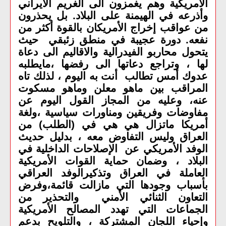
الامريكية وهم يغمزون الى الغريم الايراني
وأذرعه في الهيمنة على البلاد. بل يحذرون
من عواقب إخراج الأمريكان بالقوة أكثر من
نفعه. دورة عجيبة في منطق زئبقي حيث
يتحول محاربو الفيدرالية والاقاليم الى دعاة
لها ، وتراجع دعاتها الى رفضها ،مايطلبه
عدوك أمس تطالب أنت به اليوم ، لذلك تاه
المراقب بين ماهو معلن وماهو مسكوت
عنه، وعليه من المجاز القول اليوم عن
مفاوضات وفريقين ومناورات سياسية ،ولغة
أمريكا ماتزال هي هي في (الطلب) من
العراق وليس التفاوض معه ، بدليل حديث
الوفد الأمريكي عن الإصلاحات الداخلية في
البلاد ، وضمان حماية القوات الأمريكية
العاملة في العراق وتذكيرالوفد العراقي
بأسباب وجودها التي مازالت قائمة،وفرض
التعاون الثنائي الأمني والتحذير من
الجماعات التي تهدد المصالح الأمريكية
وإحياء اللجان المشتركة ، والتلويح بدعم