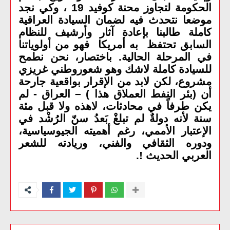
الحكومة لتجاوز محنة كوفيد 19 ، وكي نجد
موضعا نتحدث فيه لضمان السيادة العراقية
كاملة طالبنا بإعادة آثار وأرشيف للنظام
السابق تحتفظ به أمريكا فهو من أولوياتنا
في المرحلة الحالية. باختصار، نحن نطمح
للسيادة كاملة لاشك وهو شعوروطني غريزي
مشروع، لكن لابد من الإقرار بواقعية جارحة
أن (بئر النفط العملاق هذا ) – العراق - لم
يكن طرفاً في محادثات، لاهذه ولا قبل مئة
سنة لأنه دولةٌ لم تبلغْ بَعدُ سنّ الرُشْد في
الإعتبار الأممي، رغم أهميته الجيوسياسية،
ودوره الثقافي والفني، وريادته للشعر
العربي الحديث !.