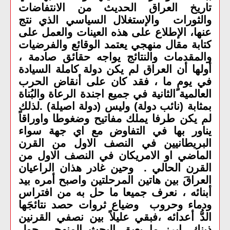
تاريخ العراق الحديث من الانتفاضات
والثورات والإستغلال السياسي الذي نتج
عنها، الإطلاع على هذه العينات والعمل على
كتابة مقال منهجي يعتمد الوقائع والفرضيات
والمقدمات والنتائج يواجه حقائق صادمة ،
أولها أن العراق لم يكن دولة كاملة السيادة
في يومٍ ما ، فقد كان على أنقاض الحرب
العالمية الثانية في جميع اجندة الرعاة والبُناة
بمثابة (نائب دولة) وليس (دولة اصيلة) .لذلك
لم يكن طرفا يملك مفاتيح وضغوطا واوراقاً
يناور بها في التفاوض مع اي جهة سواء
البريطانيين في النصف الاول من القرن
الماضي او الامريكان في النصف الاول من
القرن الحالي .
وحين غادر هذان الراعيان
العراقَ بين هاتين المرحلتين واصبح أمره بيد
أبنائه ، نعرف جميعا ما حل به من افتراس
ودماء وحروب وضياع ثروات حصد نتائجَها
الدُّ أعدائه ،فبقي عليلاً بين نصفي القرنين
ذينك. ابرز ما يعيق البحث المنهجي حول