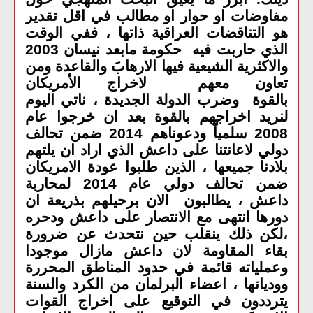
مفاوضات او حوار او مطالب في اقل تقدير
هو التناقضات العراقية ذاتها ، ففي الوقت
الذي حاربت فيه حكومة مابعد نيسان 2003
والاكثرية الشيعية فيها الارهابَ والقاعدة ومن
تعاون معهم لاخراج الأمريكان
بالقوة وضرب الدولة الجديدة ، ناتي اليوم
لنريد اخراجهم بالقوة بعد ان خرجوا عام
2008 سلمياً ودعوناهم 2014 ضمن تحالف
دولي لاعانتنا على داعش الذي اراد ان يلتهم
بلادنا جميعها ، الذين طلبوا عودة الامريكان
ضمن تحالف دولي عام 2014 لمحاربة
داعش ، يطالبون الان برحيلهم بذريعة ان
دورها انتهى مع الانتصار على داعش ودحره
،لكن ذلك ينقلب حين نتحدث عن ضرورة
بقاء المقاومة لان داعش مازال موجودا
وعملياته قائمة في حدود المناطق المحررة
ووديانها ، اعضاء البرلمان من الكرد والسنة
يترددون في التوقيع على اخراج القوات