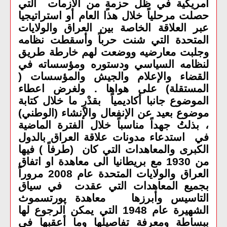
أمريكية في ظل حزمةٍ من الأزمات التي
حصلت مرحلياً خلال هذا العام أو استراتيجيا
عبر العلاقة الخاصة بين العراق والولايات
المتحدة التي شنت حرباً وأسقطت نظامه
وجلبت معارضيه ووضعت لهم خارطة طريق
لنظامه السياسي ودستوره ومؤسساته في
القضاء والإعلام والجيش والمؤسسات (
المستقلة) على هواها . ولغرض اعطاء
الموضوع جانبا أكاديمياً بقدْرٍ ما خلال كتابة
موضوع بعيد عن الإنفعال والإنشاء (الوطني)
، بذلتُ جهداً مناسباً خلال الفترة الماضية
في استدعاء مدونات علاقة العراق بالدول
الكبرى والمعاهدات التي كان (طرفاً ) فيها
من 1930 مع بريطانيا الى معاهدة او اتفاق
العراق والولايات المتحدة عام 2008 مروراً
بجميع المعاهدات التي عقدت في سياق
التاسيس وأبرزها معاهدة پورتسموث
الشهيرة عام 1948 التي يمكن الرجوع لها
ببساطة ومعرفة تفاصيلها وما أعقبها في