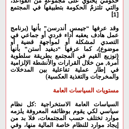
حكوميّ يحتوي على مجموعةٍ من القواعد،
والتي تلتزمُ الحكومة بتطبيقها في المجتمع
]
[1
وقد عرفها “جيمس أندرسن” بأنها (برنامج
عمل هادف يعقبه أداء فردي أو جماعي في
التصدي لمشكلة أو لمواجهة قضية أو
موضوع)، كما عرفها “ديفيد أستن” بأنها
(توزيع القيم في المجتمع بطريقة سلطوية
آمرة, من خلال القرارات والأنشطة الإلزامية
في إطار عملية تفاعلية بين المدخلات
والمخرجات والتغذية العكسية
)
مستويات السياسات العامة
السياسات العامة الاستخراجية :كل نظام
سياسي لكي يقوم بوظائفه المعروفة يلزمه
موارد تختلف حسب المجتمعات، فلا بد من
إيجاد موارد للنظام خاصة المالية منها، وفي