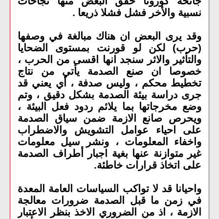
جائحة كورونا حقق البعض منها نجاحات
نسبية والأخر فشل فشلا ذريعا
.
وقد يرى البعض ان هناك مبالغة في وصفها
(حرب) لكن لو قورنت بمستوى الضحايا
والتأثير والاثر سنجد انها اقسى من الحرب ،
خصوصا ان صنع الصدمة يأتي من نتاج
تخطيط محكم ، وليس صدفة ، أي يعني قد
جرى دراسة بيئة الصدمة بشكل دقيق ، وتم
وضع مخرجاتها بما يلائم ردود فعل البيئة ،
ويحرص صانع الازمة ضمن سياق الصدمة
على احياء عوامل التشويش والاضطراب
واخفاء المعلومات ، ونشر سيل معلومات
غير متوازنة عنها بغية اجبار أطراف الصدمة
على اتخاذ قرارات خاطئة
.
واحيانا قد لا تواكب السياسات العامة المعدة
في زمن ما قبل الصدمة ضرورات معالجة
الازمة ، اذ من الضروري الاخذ بنظر الاعتبار