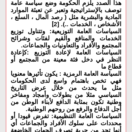
هذا الصدد يلزم الحكومة وضع سياسة عامة
توصف بالإستراتيجية وتعبر عن تعبئة الموارد
المادية والبشرية مثل ( رصد المال ، السلع ،
الأشخاص ، الخدمات ..). [2
]
السياسات العامة التوزيعية: وتتناول توزيع
الخدمات والمنافع والقيم لفئات وشرائح
المجتمع والأفراد والتعاونيات والجماعات
.
السياسات العامة لإعادة التوزيع :كإعادة
النظر في دخل فئة معينة من المجتمع أو
قطاع ما
السياسة العامة الرمزية : يكون تأثيرها معنويا
فهي تخص باهتمام واسع لدى الحكومات
مثل ما يحدث من خلال عرض التاريخ
السياسي مثلا من بطولات وأمجاد ومفاخر
وطنية تكون بمثابة الدافع لأبناء الوطن من
أجل الدفاع والرفع من روحهم الوطنية
.
السياسات العامة التنظيمية: تفرض قيودا أو
محددات على سلوك الأفراد والجماعات أي
أنها تحد من حرية تصرف الجهات الخاضعة