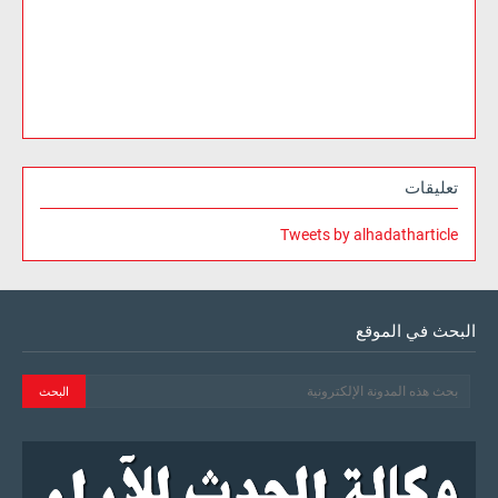
تعليقات
Tweets by alhadatharticle
البحث في الموقع