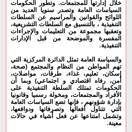
خلال إدارتها للمجتمعات. وتطور الحكومات
السياسات العامة وتصدر سنويا العديد من
اللوائح والقوانين والمراسيم عن السلطات
التنفيذية ، بالتنسيق مع السلطات التشريعية،
وتعقبها مجموعة من التعليمات والإجراءات
المفسرة والموضحة من قبل الإدارات
التنفيذية
.
والسياسة العامة تمثل الدائرة المركزية التي
تهم المواطن من النظام والمجتمع (صحة،
إسكان، تعليم، غذاء، طرقات، مواصلات،
أمن، رفاه اقتصادي و اجتماعي) وبما أن
الحكومات تمتلك السلطة التنفيذية على
الأفراد والمجتمعات، ومخولة رسميا وقانونيا
بإدارة شؤونهم ، فإنها تضع السياسات العامة
التي تتناول أفعالها وتصرفاتها ودوافعها،
وتشمل امتناعها عن فعل أشياء في حالات
معينة
.