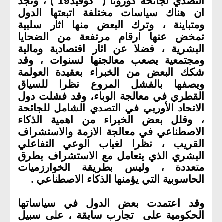
التصدي لجائحة كورونا ( كوفيد19 ) ، ونجد
ان هناك سياسات مختلفة اتبعتها الدول
ومتباينة ، وترك البعض منها اثار سلبية
تمخض عنها ارقام مرتفعة من الضحايا
البشرية ، فضلا عن اثار اقتصادية ومالية
ومجتمعية يصعب معالجتها لسنوات ، وقد
شكك البعض من الخبراء بعقيدة العولمة
ويصفها بالفشل المروع نظرا للسياق
القطري في معالجة الوباء، وقد فشلت دول
الاتحاد الأوربي في التصدي الشامل للجائحة
، وقلل بعض الخبراء من اهمية الذكاء
الاصطناعي في معالجة الازمة والاستشراف
القريب ، نظرا لغياب الوعي التفاعلي
البشري الذي يتعامل مع الاستشراف بطرق
متعددة ، وليس بطريقة الخوارزميات
الحاسوبية التي يؤمنها الذكاء الاصطناعي
.
وقد اعتمدت بعض الدول في سياساتها
الحكومية على تجارب سابقة ، على سبيل