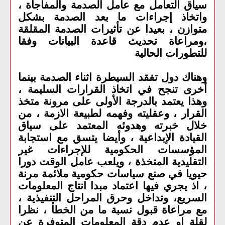
سياق التعامل مع عامل الصدمة والمفاجأة ،
واتخاذ إجراءات ما بعد الصدمة بشكل
متوازن ، بعيدا عن تأثيرات الصدمة المقلقة
،ومراعاة تحديث قاعدة البيانات وفقا
للتطورات الحالية
وهناك دول تفقد السيطرة اثناء الصدمة بينما
أخرى تنجح في اتخاذ القرارات السليمة ،
وهذا يعتمد بالدرجة الأولى على مرونة متخذ
القرار ، وعقليته وفهمه لطبيعة الازمة ، من
خلال خبرته وهدوئه المعتمد على سياق
القيادة الإبداعية ، وأيضا يتسق مع استجابة
المؤسسات الحكومية للإجراءات غير
التقليدية المتخذة ، ويلعب عامل الوقت دورا
حيويا في صنع سياسات حكومية ملائمة مرنة
، اذ يجري فيها اعتماد مبدا انتاج المعلومات
السريع، وتداخل وحرق المراحل التنفيذية ،
مع مراعاة قبول نسبة ما من الخطأ ، نظرا
لقلة او عدم دقة المعلومات المتوفرة عن