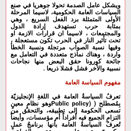
ويشكل عامل الصدمة تحولا جوهريا في صنع
السياسات العامة الحكومية، لاسيما المرحلة
الأولى المتمثلة برد الفعل السريع ، وهي
بمثابة حرب تستهدف إرادة الدول
والمجتمعات ، لاسيما ان قرارات الازمة او
تحت تأثير النار في الحرب تكون مستعجلة ،
وفيها نسبة الصواب مرتجلة ونسبة الخطأ
واردة ، وهناك نماذج متعددة في التعامل مع
جائحة كورونا حقق البعض منها نجاحات
نسبية والأخر فشل فشلا ذريعا
.
مفهوم السياسة العامة
تعرفُ السياسةُ العامة في اللغةِ الإنجليزيّة
بِمُصطلح
( (Public policy
وهو نظامٍ معينٍ
تسعى الحكومة إلى تطبيقه، والتحقق من
التزامِ الجميع فيه أفراداً أم مؤسسات، وأيضاً
تُعرفُ السياسةُ العامة بأنها برنامجُ عملٍ